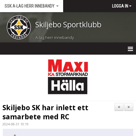
SSK A-LAG HERR INNEBANDY
LOGGA IN
Skiljebo Sportklubb
A-lag herr innebandy
A-LAG HERR INNEBANDY
NYHETER
KALENDER
MATCHER
Skiljebo SK har inlett ett
<
>
TRUPPEN
samarbete med RC
2024-08-31 10:19
BILDGALLERI