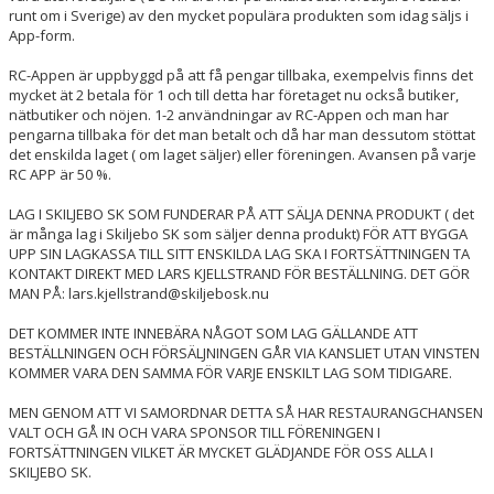
runt om i Sverige) av den mycket populära produkten som idag säljs i
App-form.
RC-Appen är uppbyggd på att få pengar tillbaka, exempelvis finns det
mycket ät 2 betala för 1 och till detta har företaget nu också butiker,
nätbutiker och nöjen. 1-2 användningar av RC-Appen och man har
pengarna tillbaka för det man betalt och då har man dessutom stöttat
det enskilda laget ( om laget säljer) eller föreningen. Avansen på varje
RC APP är 50 %.
LAG I SKILJEBO SK SOM FUNDERAR PÅ ATT SÄLJA DENNA PRODUKT ( det
är många lag i Skiljebo SK som säljer denna produkt) FÖR ATT BYGGA
UPP SIN LAGKASSA TILL SITT ENSKILDA LAG SKA I FORTSÄTTNINGEN TA
KONTAKT DIREKT MED LARS KJELLSTRAND FÖR BESTÄLLNING. DET GÖR
MAN PÅ: lars.kjellstrand@skiljebosk.nu
DET KOMMER INTE INNEBÄRA NÅGOT SOM LAG GÄLLANDE ATT
BESTÄLLNINGEN OCH FÖRSÄLJNINGEN GÅR VIA KANSLIET UTAN VINSTEN
KOMMER VARA DEN SAMMA FÖR VARJE ENSKILT LAG SOM TIDIGARE.
MEN GENOM ATT VI SAMORDNAR DETTA SÅ HAR RESTAURANGCHANSEN
VALT OCH GÅ IN OCH VARA SPONSOR TILL FÖRENINGEN I
FORTSÄTTNINGEN VILKET ÄR MYCKET GLÄDJANDE FÖR OSS ALLA I
SKILJEBO SK.