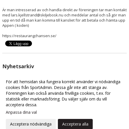
Är man intresserad av och handla direkt av föreningen tar man kontakt
med lars.kjellstrand@skiljebosk.nu och meddelar antal och så gör man
upp en tid då man kan komma till kansliet för att betala och hämta upp
Appen ( koden)
https://restaurangchansen.se/
Nyhetsarkiv
Stöd Skiljebo SK Fotboll och spara samtidigt pengar med
2025-10-29 10:28
Restaurangchansen!
För att hemsidan ska fungera korrekt använder vi nödvändiga
Skiljebo SK har inlett ett samarbete med RC
cookies från SportAdmin. Dessa går inte att stänga av.
2024-08-31 10:19
Föreningen kan också använda frivilliga cookies, t.ex. för
2024-01-12 11:46
statistik eller marknadsföring. Du väljer själv om du vill
acceptera dessa.
Anpassa dina val
Cookie-
Gå till
inställningar
Webbversion
Acceptera nödvändiga
Acceptera alla