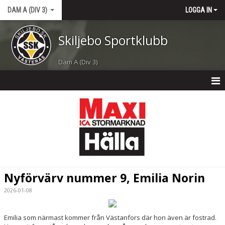
DAM A (DIV 3)
LOGGA IN
Skiljebo Sportklubb
Dam A (Div 3)
DAM A (DIV 3)
NYHETER
KALENDER
MATCHER
Nyförvärv nummer 9, Emilia Norin
TRUPPEN
2026-01-08
Emilia som närmast kommer från Västanfors där hon även är fostrad.