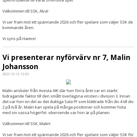
spelförståelse till vårat offensiva spel.
Välkommen till SSK, Alva!
Vi ser fram mot ett spännande 2026 och fler spelare som väljer SSK de
kommande åren.
Vi syns på Hamre!
Vi presenterar nyförvärv nr 7, Malin
Johansson
2025-12-12 12:05
Malin ansluter från Avesta AIK där hon förra året var en starkt
bidragande faktor till den smått överlägsna vinsten i division 3. Innan
det var hon en del av det duktiga Sala FF som klättrade från div 4 till div
2 på två år. Malin kan spela på många positioner och kommer hota
med sin vassa högerfot oberoende var hon är på planen.
Välkommen till SSK, Malin!
Vi ser fram mot ett spännande 2026 och fler spelare som väljer SSK för