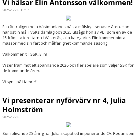
Vi hälsar Elin Antonsson välkommen!
2025-12-08 15:17
Elin är troligen hela Västmanlands bästa målskytt senaste åren. Hon
har öst in mål i VSKs damlag och 2025 utsågs hon av VLT som en av de
15 främsta idrottarna i Västerås, alla kategorier. Elin kommer bidra
massor med sin fart och målfarlighet kommande säsong,
Välkommen till SSK, Elin!
Vi ser fram mot ett spännande 2026 och fler spelare som väljer SSK för
de kommande åren.
Vi syns på Hamre!”
Vi presenterar nyförvärv nr 4, Julia
Holmström
2025-12-08
Som blivande 25-åring har Julia skapat ett imponerande CV. Redan som