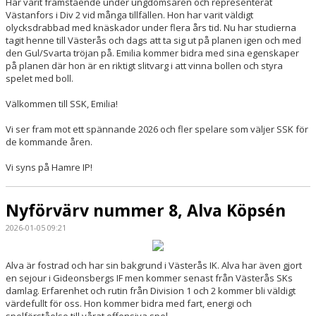
Har varit framstående under ungdomsåren och representerat
Västanfors i Div 2 vid många tillfällen. Hon har varit väldigt
olycksdrabbad med knäskador under flera års tid. Nu har studierna
tagit henne till Västerås och dags att ta sig ut på planen igen och med
den Gul/Svarta tröjan på. Emilia kommer bidra med sina egenskaper
på planen där hon är en riktigt slitvarg i att vinna bollen och styra
spelet med boll.
Välkommen till SSK, Emilia!
Vi ser fram mot ett spännande 2026 och fler spelare som väljer SSK för
de kommande åren.
Vi syns på Hamre IP!
Nyförvärv nummer 8, Alva Köpsén
2026-01-05 09:21
Alva är fostrad och har sin bakgrund i Västerås IK. Alva har även gjort
en sejour i Gideonsbergs IF men kommer senast från Västerås SKs
damlag. Erfarenhet och rutin från Division 1 och 2 kommer bli väldigt
värdefullt för oss. Hon kommer bidra med fart, energi och