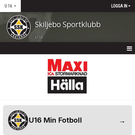
U 16
LOGGA IN
Skiljebo Sportklubb
U 16
U 16
NYHETER
KALENDER
MATCHER
TRUPPEN
→
U16 Min Fotboll
BILDGALLERI