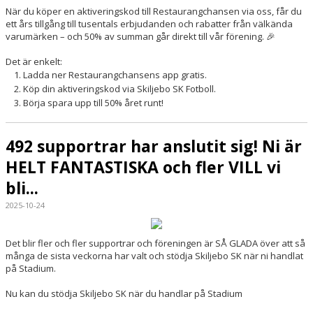
När du köper en aktiveringskod till Restaurangchansen via oss, får du
ett års tillgång till tusentals erbjudanden och rabatter från välkända
varumärken – och 50% av summan går direkt till vår förening. 🎉
Det är enkelt:
Ladda ner Restaurangchansens app gratis.
Köp din aktiveringskod via Skiljebo SK Fotboll.
Börja spara upp till 50% året runt!
492 supportrar har anslutit sig! Ni är
HELT FANTASTISKA och fler VILL vi
bli...
2025-10-24
Det blir fler och fler supportrar och föreningen är SÅ GLADA över att så
många de sista veckorna har valt och stödja Skiljebo SK när ni handlat
på Stadium.
Nu kan du stödja Skiljebo SK när du handlar på Stadium