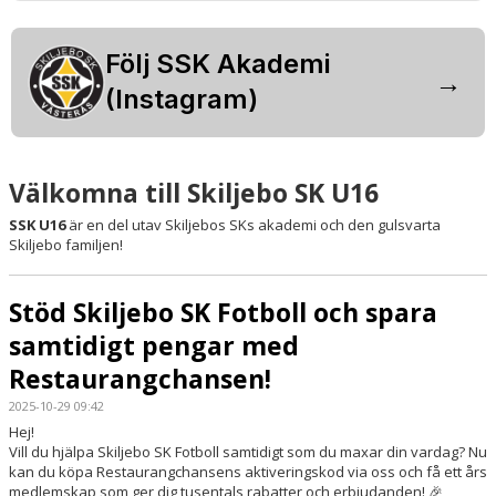
DOKUMENT
Följ SSK Akademi
→
(Instagram)
Välkomna till Skiljebo SK U16
SSK U16
är en del utav Skiljebos SKs akademi och den gulsvarta
Skiljebo familjen!
Stöd Skiljebo SK Fotboll och spara
samtidigt pengar med
Restaurangchansen!
2025-10-29 09:42
Hej!
Vill du hjälpa Skiljebo SK Fotboll samtidigt som du maxar din vardag? Nu
kan du köpa Restaurangchansens aktiveringskod via oss och få ett års
medlemskap som ger dig tusentals rabatter och erbjudanden! 🎉