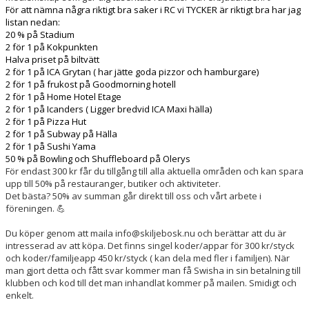
För att nämna några riktigt bra saker i RC vi TYCKER är riktigt bra har jag
listan nedan:
20 % på Stadium
2 för 1 på Kokpunkten
Halva priset på biltvätt
2 för 1 på ICA Grytan ( har jätte goda pizzor och hamburgare)
2 för 1 på frukost på Goodmorning hotell
2 för 1 på Home Hotel Etage
2 för 1 på Icanders ( Ligger bredvid ICA Maxi hälla)
2 för 1 på Pizza Hut
2 för 1 på Subway på Hälla
2 för 1 på Sushi Yama
50 % på Bowling och Shuffleboard på Olerys
För endast 300 kr får du tillgång till alla aktuella områden och kan spara
upp till 50% på restauranger, butiker och aktiviteter.
Det bästa? 50% av summan går direkt till oss och vårt arbete i
föreningen. 💪
Du köper genom att maila info@skiljebosk.nu och berättar att du är
intresserad av att köpa. Det finns singel koder/appar för 300 kr/styck
och koder/familjeapp 450 kr/styck ( kan dela med fler i familjen). När
man gjort detta och fått svar kommer man få Swisha in sin betalning till
klubben och kod till det man inhandlat kommer på mailen. Smidigt och
enkelt.