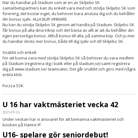
När du handlar på Stadium som är en av Skiljebo SK
samarbetspartners kan du enkelt vara med och stödja Skiljebo SK som
förening, det kostar inget, du behöver bara ansluta dig och du behåller
din bonus själv. ALLA BLIR VINNARE.
Nu kan du stödja Skiljebo SK genom att handla på Stadium. Skiljebo SK
får bonus på alla dina inköp och det bästa av allt är att du behåller din
egen personliga bonus. Alltså bonus till alla, på samma köp. Och ju mer
du handlar desto mer bonus, både till dig själv och till Skiljebo SK.
Snabbt och enkelt
För att kunna vara med stödja Skiljebo SK så behöver du vara medlem
på Stadium (registrera dig i butik eller på stadium.se) samt registrera
dig på www.stadium.se/ teamsales. Det går snabbt och görs med några
enkla klick.
Forzza SSK
U 16 har vaktmästeriet vecka 42
2025-09-26
Under veckan har vi ansvaret för att bemanna vaktmästeriet och
kiosken på Hamre IP.
U16- spelare gör seniordebut!