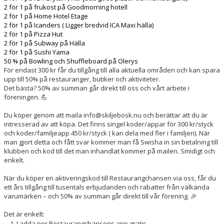
2 för 1 på frukost på Goodmorning hotell
2 för 1 på Home Hotel Etage
2 för 1 på Icanders ( Ligger bredvid ICA Maxi hälla)
2 för 1 på Pizza Hut
2 för 1 på Subway på Hälla
2 för 1 på Sushi Yama
50 % på Bowling och Shuffleboard på Olerys
För endast 300 kr får du tillgång till alla aktuella områden och kan spara
upp till 50% på restauranger, butiker och aktiviteter.
Det bästa? 50% av summan går direkt till oss och vårt arbete i
föreningen. 💪
Du köper genom att maila info@skiljebosk.nu och berättar att du är
intresserad av att köpa. Det finns singel koder/appar för 300 kr/styck
och koder/familjeapp 450 kr/styck ( kan dela med fler i familjen). När
man gjort detta och fått svar kommer man få Swisha in sin betalning till
klubben och kod till det man inhandlat kommer på mailen. Smidigt och
enkelt.
När du köper en aktiveringskod till Restaurangchansen via oss, får du
ett års tillgång till tusentals erbjudanden och rabatter från välkända
varumärken – och 50% av summan går direkt till vår förening. 🎉
Det är enkelt:
Ladda ner Restaurangchansens app gratis.