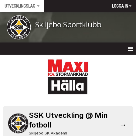
UTVECKLINGSLAG
LOGGA IN
Skiljebo Sportklubb
HEM
NYHETER
KALENDER
TRUPPEN
BILDGALLERI
SSK Utveckling @ Min
→
fotboll
DOKUMENT
Skiljebo SK Akademi