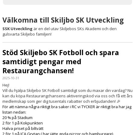
KONTAKT
Välkomna till Skiljbo SK Utveckling
SSK Utveckling
är en del utav Skiljebos SKs Akademi och den
gulsvarta Skiljebo familjen!
Stöd Skiljebo SK Fotboll och spara
samtidigt pengar med
Restaurangchansen!
2025-10-31
Hej!
Vill du hjälpa Skiljebo SK Fotboll samtidigt som du maxar din vardag? Nu
kan du köpa Restaurangchansens aktiveringskod via oss och få ett års
medlemskap som ger dig tusentals rabatter och erbjudanden! 🎉
För att nämna några riktigt bra saker i RC vi TYCKER är riktigt bra har jag
listan nedan:
20 % på Stadium
2 för 1 på Kokpunkten
Halva priset på biltvätt
2 för 1 på ICA Grytan ( har jätte goda pizzor och hamburgare)