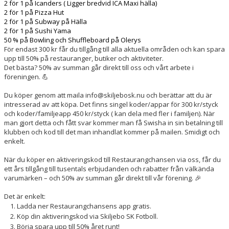
2 för 1 på Icanders ( Ligger bredvid ICA Maxi hälla)
2 för 1 på Pizza Hut
2 för 1 på Subway på Hälla
2 för 1 på Sushi Yama
50 % på Bowling och Shuffleboard på Olerys
För endast 300 kr får du tillgång till alla aktuella områden och kan spara
upp till 50% på restauranger, butiker och aktiviteter.
Det bästa? 50% av summan går direkt till oss och vårt arbete i
föreningen. 💪
Du köper genom att maila info@skiljebosk.nu och berättar att du är
intresserad av att köpa. Det finns singel koder/appar för 300 kr/styck
och koder/familjeapp 450 kr/styck ( kan dela med fler i familjen). När
man gjort detta och fått svar kommer man få Swisha in sin betalning till
klubben och kod till det man inhandlat kommer på mailen. Smidigt och
enkelt.
När du köper en aktiveringskod till Restaurangchansen via oss, får du
ett års tillgång till tusentals erbjudanden och rabatter från välkända
varumärken – och 50% av summan går direkt till vår förening. 🎉
Det är enkelt:
Ladda ner Restaurangchansens app gratis.
Köp din aktiveringskod via Skiljebo SK Fotboll.
Börja spara upp till 50% året runt!