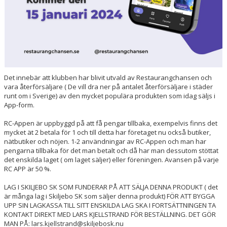
Det innebär att klubben har blivit utvald av Restaurangchansen och
vara återförsäljare ( De vill dra ner på antalet återförsäljare i städer
runt om i Sverige) av den mycket populära produkten som idag säljs i
App-form.
RC-Appen är uppbyggd på att få pengar tillbaka, exempelvis finns det
mycket ät 2 betala för 1 och till detta har företaget nu också butiker,
nätbutiker och nöjen. 1-2 användningar av RC-Appen och man har
pengarna tillbaka för det man betalt och då har man dessutom stöttat
det enskilda laget ( om laget säljer) eller föreningen. Avansen på varje
RC APP är 50 %.
LAG I SKILJEBO SK SOM FUNDERAR PÅ ATT SÄLJA DENNA PRODUKT ( det
är många lag i Skiljebo SK som säljer denna produkt) FÖR ATT BYGGA
UPP SIN LAGKASSA TILL SITT ENSKILDA LAG SKA I FORTSÄTTNINGEN TA
KONTAKT DIREKT MED LARS KJELLSTRAND FÖR BESTÄLLNING. DET GÖR
MAN PÅ: lars.kjellstrand@skiljebosk.nu