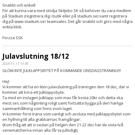
Snabbt och enkelt
För att kunna vara med stödja Skiljebo SK så behöver du vara medlem
på Stadium (registrera dig i butik eller på stadium.se) samt registrera
dig på www.stadium.se/ teamsales. Det går snabbt och görs med några
enkla klick.
Forzza SSK
Julavslutning 18/12
2024-11-11 15:38
GLÖM INTE JULKLAPPSBYTET PÅ KOMMANDE ONSDAGSTRÄNING!!!
Hej!
Vi kommer att ha en liten julavslutning på träningen den 18 dec, där vi
kommer att köra ett Julklappsbyte.
Ta med en inslagen Julklapp som max får kosta 20kr och detta ska
mest ses som någonting roligt samt fortsätta bygga på den härliga
sammanhållning som finns inom laget.
Vi kommer först träna som vanligt och avsluta med julklappsbytet som
en hyllning till alla grabbarnas framgångar.
(Kom ihåg att att vi sedan på helgen den 21-22 dec har de sista två
seriematcherna innan alla får ta julledigt).