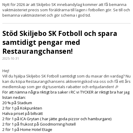
DOKUMENT
Nytt för 2026 är att Skiljebo SK innebandylag kommer att få bemanna
vaktmästeriet precis som föräldrarna till lagen i fotbollen gör. Se till och
bemanna vaktmästeriet och gör schema i god tid.
Stöd Skiljebo SK Fotboll och spara
samtidigt pengar med
Restaurangchansen!
2025-10-31
Hej!
Vill du hjälpa Skiljebo SK Fotboll samtidigt som du maxar din vardag? Nu
kan du köpa Restaurangchansens aktiveringskod via oss och få ett års
medlemskap som ger dig tusentals rabatter och erbjudanden! 🎉
För att nämna några riktigt bra saker i RC vi TYCKER är riktigt bra har jag
listan nedan:
20 % på Stadium
2 för 1 på Kokpunkten
Halva priset på biltvätt
2 för 1 på ICA Grytan ( har jätte goda pizzor och hamburgare)
2 för 1 på frukost på Goodmorning hotell
2 för 1 på Home Hotel Etage