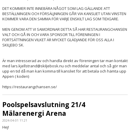
DET KOMMER INTE INNEBÄRA NÅGOT SOM LAG GÄLLANDE ATT
BESTÄLLNINGEN OCH FÖRSÄLJNINGEN GÅR VIA KANSLIET UTAN VINSTEN
KOMMER VARA DEN SAMMA FÖR VARJE ENSKILT LAG SOM TIDIGARE.
MEN GENOM ATT VI SAMORDNAR DETTA SÅ HAR RESTAURANGCHANSEN
VALT OCH GÅ IN OCH VARA SPONSOR TILL FÖRENINGEN I
FORTSÄTTNINGEN VILKET ÄR MYCKET GLÄDJANDE FÖR OSS ALLA I
SKILJEBO SK.
Är man intresserad av och handla direkt av föreningen tar man kontakt
med lars.kjellstrand@skiljebosk.nu och meddelar antal och så gör man
upp en tid då man kan komma till kansliet för att betala och hämta upp
Appen ( koden)
https://restaurangchansen.se/
Poolspelsavslutning 21/4
Mälarenergi Arena
2024-04-01 11:21
Hej!