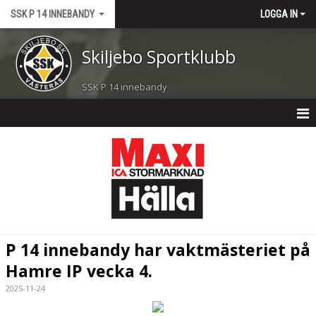
SSK P 14 INNEBANDY
LOGGA IN
Skiljebo Sportklubb
SSK P 14 innebandy
P 14 INNEBANDY
NYHETER
KALENDER
MATCHER
P 14 innebandy har vaktmästeriet på
TRUPPEN
Hamre IP vecka 4.
2025-11-24
BILDGALLERI