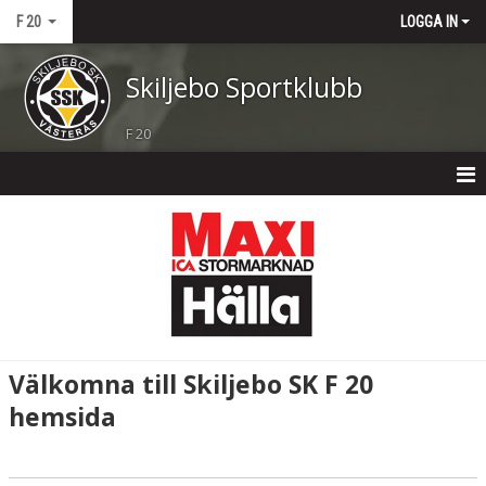
F 20
LOGGA IN
Skiljebo Sportklubb
F 20
HEM
NYHETER
DOKUMENT
BILDGALLERI
Välkomna till Skiljebo SK F 20
KONTAKT
hemsida
TRUPPEN