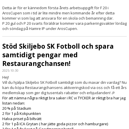
Detta är för er kännedom första årets arbetsuppgift för F 20 i
ArosCupen som i tid är lite mindre men kommande år efter detta
kommer vi som lag att ansvara för en skola och bemanning där.
P 20 gul och P 20 svarts föräldrar kommer vara parkeringsvakter lördag
och söndag på Hamre IP under ArosCupen.
Stöd Skiljebo SK Fotboll och spara
samtidigt pengar med
Restaurangchansen!
2025-10-30
Hej!
Vill du hjälpa Skiljebo SK Fotboll samtidigt som du maxar din vardag? Nu
kan du köpa Restaurangchansens aktiveringskod via oss och få ett års
medlemskap som ger dig tusentals rabatter och erbjudanden! 🎉
För att nämna några riktigt bra saker i RC vi TYCKER är riktigt bra har jag
listan nedan:
20 % på Stadium
2 för 1 på Kokpunkten
Halva priset på biltvätt
2 för 1 på ICA Grytan ( har jätte goda pizzor och hamburgare)