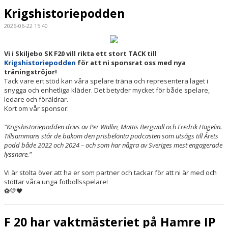
Krigshistoriepodden
2026-06-22 15:40
Vi i Skiljebo SK F20 vill rikta ett stort TACK till
Krigshistoriepodden
för att ni sponsrat oss med nya
träningströjor!
Tack vare ert stöd kan våra spelare träna och representera laget i
snygga och enhetliga kläder. Det betyder mycket för både spelare,
ledare och föräldrar.
Kort om vår sponsor:
"Krigshistoriepodden drivs av Per Wallin, Mattis Bergwall och Fredrik Hagelin.
Tillsammans står de bakom den prisbelönta podcasten som utsågs till Årets
podd både 2022 och 2024 – och som har några av Sveriges mest engagerade
lyssnare."
Vi är stolta över att ha er som partner och tackar för att ni är med och
stöttar våra unga fotbollsspelare!
⚽💛🖤
F 20 har vaktmästeriet på Hamre IP