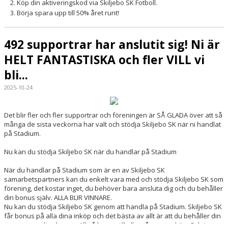
Köp din aktiveringskod via Skiljebo SK Fotboll.
Börja spara upp till 50% året runt!
492 supportrar har anslutit sig! Ni är
HELT FANTASTISKA och fler VILL vi
bli...
2025-10-24
Det blir fler och fler supportrar och föreningen är SÅ GLADA över att så
många de sista veckorna har valt och stödja Skiljebo SK när ni handlat
på Stadium.
Nu kan du stödja Skiljebo SK när du handlar på Stadium
När du handlar på Stadium som är en av Skiljebo SK
samarbetspartners kan du enkelt vara med och stödja Skiljebo SK som
förening, det kostar inget, du behöver bara ansluta dig och du behåller
din bonus själv. ALLA BLIR VINNARE.
Nu kan du stödja Skiljebo SK genom att handla på Stadium. Skiljebo SK
får bonus på alla dina inköp och det bästa av allt är att du behåller din
egen personliga bonus. Alltså bonus till alla, på samma köp. Och ju mer