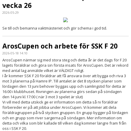
vecka 26
2026-05-29
Se till och bemanna vaktmästeriet och gör schema i god tid.
ArosCupen och arbete för SSK F 20
2026-05-18 14:10
ArosCupen närmar sig med stora steg och detta år är det dags för F 20
lagets föräldrar och göra sin första insats för ArosCupen. Det är rekord
med antal lag anmälde vilket är VÄLDIGT roligt.
I år kommer SSK F 20 föräldrar att få ansvara över att bygga och riva 3
mot 3 planerna på Hamre IP. Till antalet är det 8 stycken planer som
lördagen den 13 juni behöver byggas upp och samlingstid för detta är
16:00 i klubbhuset. Rivningen av planerna görs sedan på söndagen
den 14 juni kl.17:00 ( när 3 mot 3 spelet är slut)
Vi vill med detta utskick ge er information om detta så ni föräldrar
förbereder er på att jobba under ArosCupen. Vi kommer att dela
föräldragruppen på två stycken gruppen. En grupp bygger på lördagen
och en grupp som river sargerna på söndagen. Mer information om
detta och vilka som blir kallade till vilken dag kommer längre fram från
oss i SSK F 20.