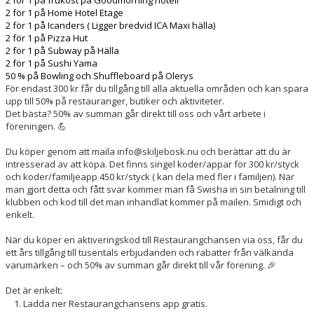
2 för 1 på frukost på Goodmorning hotell
2 för 1 på Home Hotel Etage
2 för 1 på Icanders ( Ligger bredvid ICA Maxi hälla)
2 för 1 på Pizza Hut
2 för 1 på Subway på Hälla
2 för 1 på Sushi Yama
50 % på Bowling och Shuffleboard på Olerys
För endast 300 kr får du tillgång till alla aktuella områden och kan spara
upp till 50% på restauranger, butiker och aktiviteter.
Det bästa? 50% av summan går direkt till oss och vårt arbete i
föreningen. 💪
Du köper genom att maila info@skiljebosk.nu och berättar att du är
intresserad av att köpa. Det finns singel koder/appar för 300 kr/styck
och koder/familjeapp 450 kr/styck ( kan dela med fler i familjen). När
man gjort detta och fått svar kommer man få Swisha in sin betalning till
klubben och kod till det man inhandlat kommer på mailen. Smidigt och
enkelt.
När du köper en aktiveringskod till Restaurangchansen via oss, får du
ett års tillgång till tusentals erbjudanden och rabatter från välkända
varumärken – och 50% av summan går direkt till vår förening. 🎉
Det är enkelt:
Ladda ner Restaurangchansens app gratis.