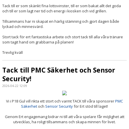
Tack till er som skänkt fina lottovinster, till er som bakat allt det goda
och till er som lagt ner tid och energi i kiosken och vid grillen.
Tillsammans har ni skapat en härlig stämning och gjort dagen både
lyckad och minnesvärd.
Stort tack för ert fantastiska arbete och stort tack till alla våra tränare
som tagit hand om grabbarna på planen!
Trevlig kväll
Tack till PMC Säkerhet och Sensor
Security!
2026-04-22 12:09
Vi i P18 Gul vill rikta ett stort och varmt TACK till våra sponsorer
PMC
Säkerhet
och
Sensor Security
för Ert stöd till laget!
Genom Ert engagemang bidrar ni till att våra spelare får möjlighet att
utvecklas, ha roligt tillsammans och skapa minnen för livet.