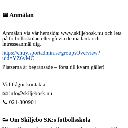
📅
Anmälan
Anmälan via vår hemsida: www.skiljebosk.nu och leta
på fotbollsskolan eller gå via denna länk och
intresseanmäl dig.
https://entry.sportadmin.se/groupsOverview?
uid=YZ6yMC
Platserna är begränsade – först till kvarn gäller!
Vid frågor kontakta:
📧
info@skiljebosk.nu
📞
021-800901
👟
Om Skiljebo SK:s fotbollsskola