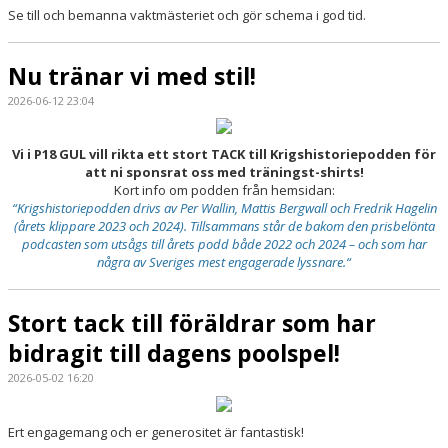
KONTAKT
Se till och bemanna vaktmästeriet och gör schema i god tid.
Nu tränar vi med stil!
2026-06-12 23:04
Vi i P18 GUL vill rikta ett stort TACK till Krigshistoriepodden för
att ni sponsrat oss med träningst-shirts!
Kort info om podden från hemsidan:
“Krigshistoriepodden drivs av Per Wallin, Mattis Bergwall och Fredrik Hagelin
(årets klippare 2023 och 2024). Tillsammans står de bakom den prisbelönta
podcasten som utsågs till årets podd både 2022 och 2024 – och som har
några av Sveriges mest engagerade lyssnare.“
Stort tack till föräldrar som har
bidragit till dagens poolspel!
2026-05-02 16:20
Ert engagemang och er generositet är fantastisk!