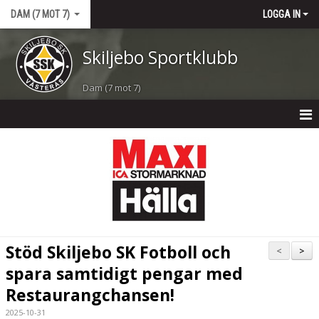
DAM (7 MOT 7)
LOGGA IN
Skiljebo Sportklubb
Dam (7 mot 7)
DAM (7 MOT 7)
NYHETER
KALENDER
MATCHER
Stöd Skiljebo SK Fotboll och
<
>
TRUPPEN
spara samtidigt pengar med
Restaurangchansen!
BILDGALLERI
2025-10-31