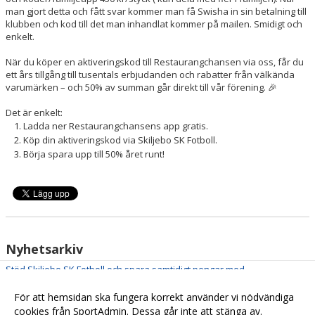
man gjort detta och fått svar kommer man få Swisha in sin betalning till
klubben och kod till det man inhandlat kommer på mailen. Smidigt och
enkelt.
När du köper en aktiveringskod till Restaurangchansen via oss, får du
ett års tillgång till tusentals erbjudanden och rabatter från välkända
varumärken – och 50% av summan går direkt till vår förening. 🎉
Det är enkelt:
Ladda ner Restaurangchansens app gratis.
Köp din aktiveringskod via Skiljebo SK Fotboll.
Börja spara upp till 50% året runt!
Nyhetsarkiv
Stöd Skiljebo SK Fotboll och spara samtidigt pengar med
2025-10-31
Restaurangchansen!
För att hemsidan ska fungera korrekt använder vi nödvändiga
492 supportrar har anslutit sig! Ni är HELT FANTASTISKA och
2025-10-24
cookies från SportAdmin. Dessa går inte att stänga av.
fler VILL vi bli...