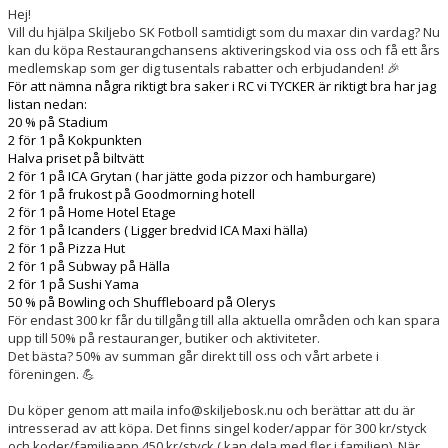
DOKUMENT
Hej!
Vill du hjälpa Skiljebo SK Fotboll samtidigt som du maxar din vardag? Nu
kan du köpa Restaurangchansens aktiveringskod via oss och få ett års
medlemskap som ger dig tusentals rabatter och erbjudanden! 🎉
För att nämna några riktigt bra saker i RC vi TYCKER är riktigt bra har jag
listan nedan:
20 % på Stadium
2 för 1 på Kokpunkten
Halva priset på biltvätt
2 för 1 på ICA Grytan ( har jätte goda pizzor och hamburgare)
2 för 1 på frukost på Goodmorning hotell
2 för 1 på Home Hotel Etage
2 för 1 på Icanders ( Ligger bredvid ICA Maxi hälla)
2 för 1 på Pizza Hut
2 för 1 på Subway på Hälla
2 för 1 på Sushi Yama
50 % på Bowling och Shuffleboard på Olerys
För endast 300 kr får du tillgång till alla aktuella områden och kan spara
upp till 50% på restauranger, butiker och aktiviteter.
Det bästa? 50% av summan går direkt till oss och vårt arbete i
föreningen. 💪
Du köper genom att maila info@skiljebosk.nu och berättar att du är
intresserad av att köpa. Det finns singel koder/appar för 300 kr/styck
och koder/familjeapp 450 kr/styck ( kan dela med fler i familjen). När