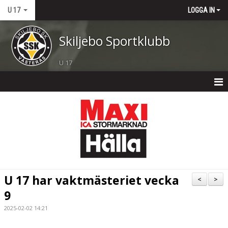
U 17
LOGGA IN
Skiljebo Sportklubb
U 17
U 17
NYHETER
KALENDER
MATCHER
U 17 har vaktmästeriet vecka
<
>
TRUPPEN
9
2025-02-02 14:21
BILDGALLERI