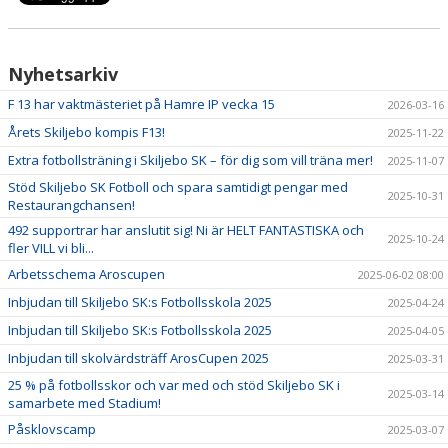
Nyhetsarkiv
F 13 har vaktmästeriet på Hamre IP vecka 15
2026-03-16
Årets Skiljebo kompis F13!
2025-11-22
Extra fotbollsträning i Skiljebo SK – för dig som vill träna mer!
2025-11-07
Stöd Skiljebo SK Fotboll och spara samtidigt pengar med
2025-10-31
Restaurangchansen!
492 supportrar har anslutit sig! Ni är HELT FANTASTISKA och
2025-10-24
fler VILL vi bli...
Arbetsschema Aroscupen
2025-06-02 08:00
Inbjudan till Skiljebo SK:s Fotbollsskola 2025
2025-04-24
Inbjudan till Skiljebo SK:s Fotbollsskola 2025
2025-04-05
Inbjudan till skolvärdsträff ArosCupen 2025
2025-03-31
25 % på fotbollsskor och var med och stöd Skiljebo SK i
2025-03-14
samarbete med Stadium!
Påsklovscamp
2025-03-07