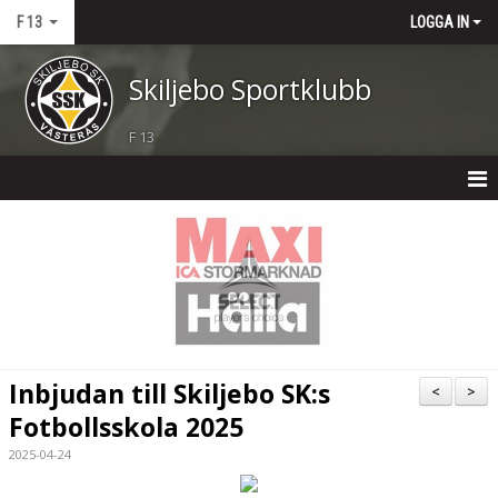
F 13
LOGGA IN
Skiljebo Sportklubb
F 13
F13
NYHETER
KALENDER
MATCHER
Inbjudan till Skiljebo SK:s
<
>
TRUPPEN
Fotbollsskola 2025
2025-04-24
BILDGALLERI