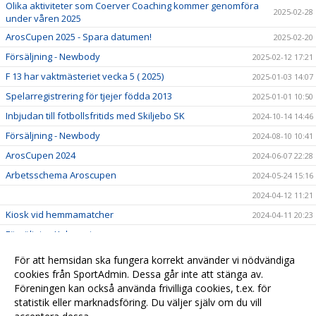
Olika aktiviteter som Coerver Coaching kommer genomföra
2025-02-28
under våren 2025
ArosCupen 2025 - Spara datumen!
2025-02-20
Försäljning - Newbody
2025-02-12 17:21
F 13 har vaktmästeriet vecka 5 ( 2025)
2025-01-03 14:07
Spelarregistrering för tjejer födda 2013
2025-01-01 10:50
Inbjudan till fotbollsfritids med Skiljebo SK
2024-10-14 14:46
Försäljning - Newbody
2024-08-10 10:41
ArosCupen 2024
2024-06-07 22:28
Arbetsschema Aroscupen
2024-05-24 15:16
2024-04-12 11:21
Kiosk vid hemmamatcher
2024-04-11 20:23
Försäljning Kakservice
2024-04-07 17:42
EskilstunaCupen
2024-04-01 14:36
För att hemsidan ska fungera korrekt använder vi nödvändiga
Välkomna till en ny fotbollssäsong!
cookies från SportAdmin. Dessa går inte att stänga av.
2024-03-25 13:32
Föreningen kan också använda frivilliga cookies, t.ex. för
Vaktmästeri 2024
2024-02-18 15:17
statistik eller marknadsföring. Du väljer själv om du vill