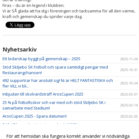
Firas – du är en legend i klubben.
Vi är SÅ glada att ha dig i föreningen och tacksamma för all den värme,
kraft och gemenskap du sprider varje dag.
Nyhetsarkiv
Ett ledarskap byggt på gemenskap – 2025
2025-11-26
Stöd Skiljebo SK Fotboll och spara samtidigt pengar med
2025-10-31
Restaurangchansen!
492 supportrar har anslutit sig! Ni är HELT FANTASTISKA och
2025-10-24
fler VILL vi bli...
Inbjudan till skolvärdsträff ArosCupen 2025
2025-03-31
25 % på fotbollsskor och var med och stöd Skiljebo SK i
2025-03-14
samarbete med Stadium!
ArosCupen 2025 - Spara datumen!
2025-02-20
F 15-17 har vaktmästeriet vecka 1 ( 2025)
2024-11-22 13:58
2024-03-22 11:41
För att hemsidan ska fungera korrekt använder vi nödvändiga