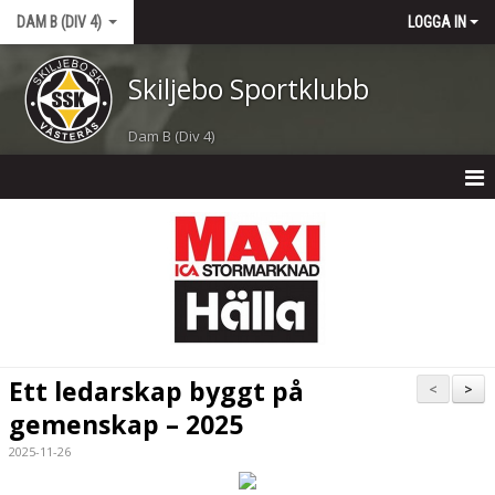
DAM B (DIV 4)
LOGGA IN
Skiljebo Sportklubb
Dam B (Div 4)
DAM B (DIV 4)
NYHETER
KALENDER
MATCHER
Ett ledarskap byggt på
<
>
TRUPPEN
gemenskap – 2025
2025-11-26
BILDGALLERI