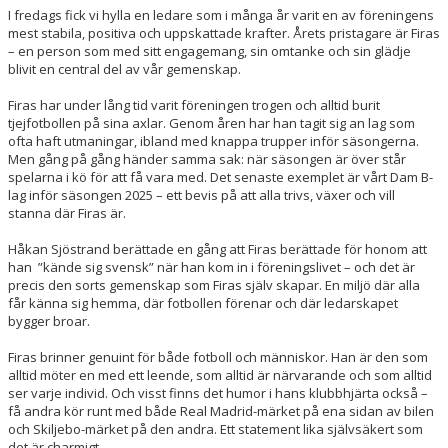
DOKUMENT
I fredags fick vi hylla en ledare som i många år varit en av föreningens
mest stabila, positiva och uppskattade krafter. Årets pristagare är Firas
– en person som med sitt engagemang, sin omtanke och sin glädje
blivit en central del av vår gemenskap.
Firas har under lång tid varit föreningen trogen och alltid burit
tjejfotbollen på sina axlar. Genom åren har han tagit sig an lag som
ofta haft utmaningar, ibland med knappa trupper inför säsongerna.
Men gång på gång händer samma sak: när säsongen är över står
spelarna i kö för att få vara med. Det senaste exemplet är vårt Dam B-
lag inför säsongen 2025 – ett bevis på att alla trivs, växer och vill
stanna där Firas är.
Håkan Sjöstrand berättade en gång att Firas berättade för honom att
han ”kände sig svensk” när han kom in i föreningslivet – och det är
precis den sorts gemenskap som Firas själv skapar. En miljö där alla
får känna sig hemma, där fotbollen förenar och där ledarskapet
bygger broar.
Firas brinner genuint för både fotboll och människor. Han är den som
alltid möter en med ett leende, som alltid är närvarande och som alltid
ser varje individ. Och visst finns det humor i hans klubbhjärta också –
få andra kör runt med både Real Madrid-märket på ena sidan av bilen
och Skiljebo-märket på den andra. Ett statement lika självsäkert som
det är charmigt.