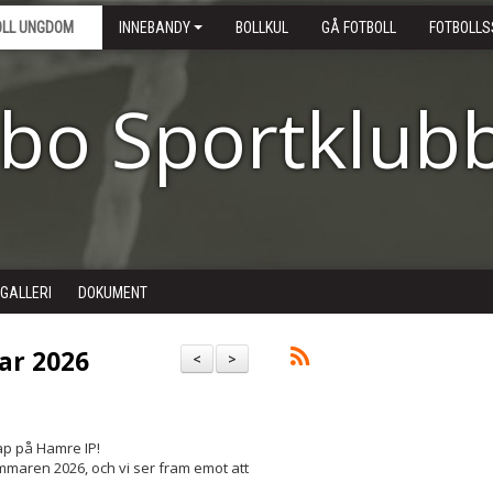
OLL UNGDOM
INNEBANDY
BOLLKUL
GÅ FOTBOLL
FOTBOLLS
ebo Sportklub
DGALLERI
DOKUMENT
ar 2026
<
>
ap på Hamre IP!
mmaren 2026, och vi ser fram emot att