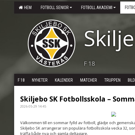
HEM
FOTBOLL SENIOR
FOTBOLL AKADEMI
FOTB
Skilj
F 18
F 18
NYHETER
KALENDER
MATCHER
TRUPPEN
BIL
Skiljebo SK Fotbollsskola – Somm
2026-05-29 14:45
Välkommen till en sommar fylld av fotboll, glädje och gemensk
Skiljebo SK arrangerar sin populära fotbollsskola vecka 32, so
träffa både nya och gamla deltagare.