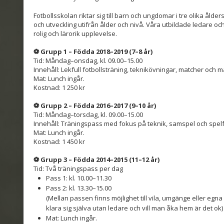
Fotbollsskolan riktar sig till barn och ungdomar i tre olika åld
och utveckling utifrån ålder och nivå. Våra utbildade ledare och in
rolig och lärorik upplevelse.
⚽
Grupp 1 – Födda 2018–2019 (7–8 år)
Tid: Måndag–onsdag, kl. 09.00–15.00
Innehåll: Lekfull fotbollsträning, teknikövningar, matcher och m
Mat: Lunch ingår.
Kostnad: 1 250 kr
⚽
Grupp 2 – Födda 2016–2017 (9–10 år)
Tid: Måndag–torsdag, kl. 09.00–15.00
Innehåll: Träningspass med fokus på teknik, samspel och spelf
Mat: Lunch ingår.
Kostnad: 1 450 kr
⚽
Grupp 3 – Födda 2014–2015 (11–12 år)
Tid: Två träningspass per dag
Pass 1: kl. 10.00–11.30
Pass 2: kl. 13.30–15.00
(Mellan passen finns möjlighet till vila, umgänge eller egna
klara sig själva utan ledare och vill man åka hem är det ok)
Mat: Lunch ingår.