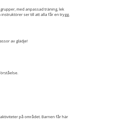
ersgrupper, med anpassad träning, lek
struktörer ser till att alla får en trygg,
assor av glädje!
örståelse.
 aktiviteter på området. Barnen får här