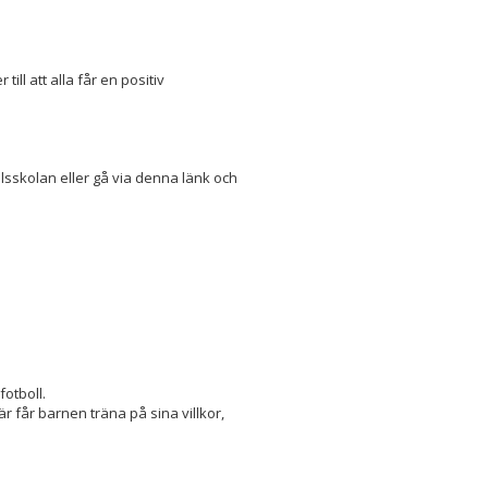
ill att alla får en positiv
lsskolan eller gå via denna länk och
otboll.
är får barnen träna på sina villkor,