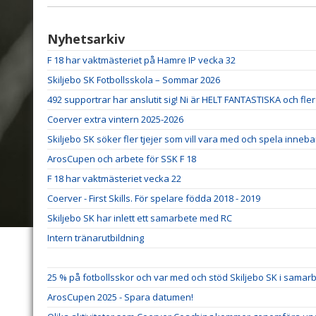
Nyhetsarkiv
F 18 har vaktmästeriet på Hamre IP vecka 32
Skiljebo SK Fotbollsskola – Sommar 2026
492 supportrar har anslutit sig! Ni är HELT FANTASTISKA och fler VI
Coerver extra vintern 2025-2026
Skiljebo SK söker fler tjejer som vill vara med och spela inneba
ArosCupen och arbete för SSK F 18
F 18 har vaktmästeriet vecka 22
Coerver - First Skills. För spelare födda 2018 - 2019
Skiljebo SK har inlett ett samarbete med RC
Intern tränarutbildning
25 % på fotbollsskor och var med och stöd Skiljebo SK i sama
ArosCupen 2025 - Spara datumen!