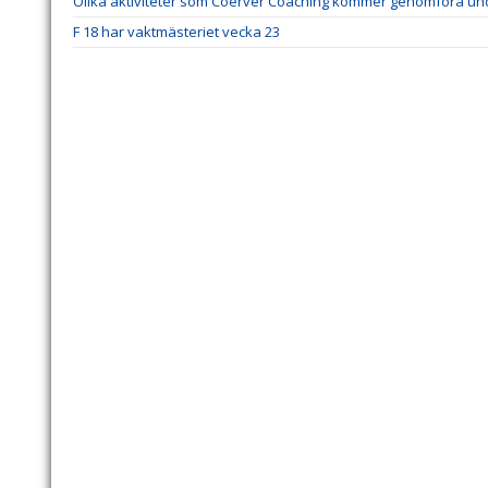
Olika aktiviteter som Coerver Coaching kommer genomföra un
F 18 har vaktmästeriet vecka 23