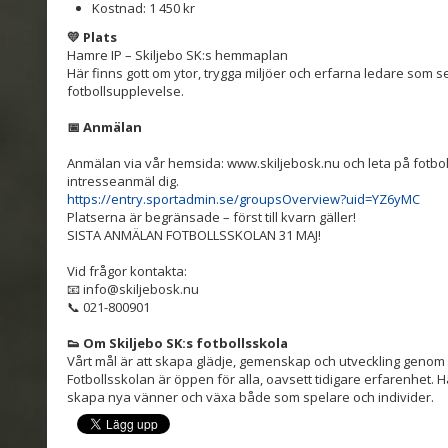
Kostnad: 1 450 kr
💛
Plats
Hamre IP – Skiljebo SK:s hemmaplan
Här finns gott om ytor, trygga miljöer och erfarna ledare som ser t
fotbollsupplevelse.
📅
Anmälan
Anmälan via vår hemsida: www.skiljebosk.nu och leta på fotbol
intresseanmäl dig.
https://entry.sportadmin.se/groupsOverview?uid=YZ6yMC
Platserna är begränsade – först till kvarn gäller!
SISTA ANMÄLAN FOTBOLLSSKOLAN 31 MAJ!
Vid frågor kontakta:
📧 info@skiljebosk.nu
📞 021-800901
👟
Om Skiljebo SK:s fotbollsskola
Vårt mål är att skapa glädje, gemenskap och utveckling genom f
Fotbollsskolan är öppen för alla, oavsett tidigare erfarenhet. H
skapa nya vänner och växa både som spelare och individer.