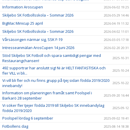
Information Aroscupen
2026-06-02 19:25
Skiljebo SK Fotbollsskola – Sommar 2026
2026-05-29 14:46
BigMac Minicup 25 april
2026-04-19 11:32
Skiljebo SK Fotbollsskola – Sommar 2026
2026-04-02 11:01
Vårsäsongen närmar sig, SSK F-19
2026-03-05 17:18
Intresseanmälan ArosCupen 14 juni 2026
2026-02-20 20:31
Stöd Skiljebo SK Fotboll och spara samtidigt pengar med
2025-10-31
Restaurangchansen!
492 supportrar har anslutit sig! Ni är HELT FANTASTISKA och
2025-10-24
fler VILL vi bli...
Vi vill bli fler och nu finns grupp på tjej sidan födda 2019/2020
2025-10-22
innebandy!
Information om planeringen framåt samt Poolspel i
2025-09-20 16:44
Barkarö 28 september
Vi söker fler tjejer födda 2019 till Skiljebo SK innebandylag
2025-09-12
födda 2019/2020
Poolspel lördag 6 september
2025-09-02 19:41
Fotbollens dag
2025-08-14 18:38