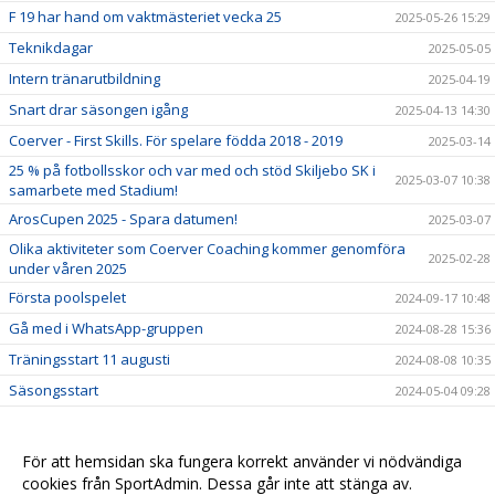
F 19 har hand om vaktmästeriet vecka 25
2025-05-26 15:29
Teknikdagar
2025-05-05
Intern tränarutbildning
2025-04-19
Snart drar säsongen igång
2025-04-13 14:30
Coerver - First Skills. För spelare födda 2018 - 2019
2025-03-14
25 % på fotbollsskor och var med och stöd Skiljebo SK i
2025-03-07 10:38
samarbete med Stadium!
ArosCupen 2025 - Spara datumen!
2025-03-07
Olika aktiviteter som Coerver Coaching kommer genomföra
2025-02-28
under våren 2025
Första poolspelet
2024-09-17 10:48
Gå med i WhatsApp-gruppen
2024-08-28 15:36
Träningsstart 11 augusti
2024-08-08 10:35
Säsongsstart
2024-05-04 09:28
2024-04-25 11:35
Information om uppstartsmötet igår 11/4
2024-04-13 13:12
För att hemsidan ska fungera korrekt använder vi nödvändiga
Uppstartsmöte F 19 den 11/4 kl.19.30 i SSK Klubbhus!
cookies från SportAdmin. Dessa går inte att stänga av.
2024-04-06 11:54