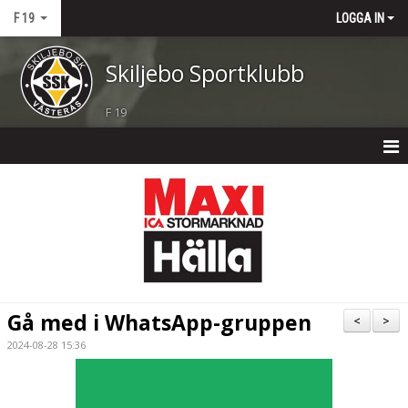
F 19
LOGGA IN
Skiljebo Sportklubb
F 19
F 19
NYHETER
KALENDER
MATCHER
Gå med i WhatsApp-gruppen
<
>
TRUPPEN
2024-08-28 15:36
BILDGALLERI