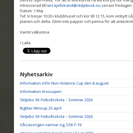
Dennis Stjernfeldt. För att vi ska kunna ha lite koll på hur må
intresserad till
lars.kjellstrand@skiljebosk.nu
senast fredagen d
Datum: 1 Maj
Tid: Vi börjar 10:30 i klubbhuset och kör till 12:15, kom ombytt 
planen och delta. Glöm inte papper och penna för att anteckni
Varmt välkomna
/ Lalla
Nyhetsarkiv
Information inför Non-Violence Cup den 8 augusti
Information Aroscupen
Skiljebo SK Fotbollsskola – Sommar 2026
BigMac Minicup 25 april
Skiljebo SK Fotbollsskola – Sommar 2026
Vårsäsongen närmar sig, SSK F-19