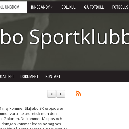
OLL UNGDOM
INNEBANDY
BOLLKUL
GÅ FOTBOLL
FOTBOLLS
ebo Sportklub
DGALLERI
DOKUMENT
KONTAKT
<
>
 1 maj kommer Skiljebo SK erbjuda er
kommer vara lite teoretisk men den
t 7 planen. Du kommer få tipps och
tbildningen kommer ledas av mig och