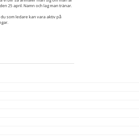
nga vi blir så anmäler man sig om man är
en 25 april. Namn och lag man tränar.
så du som ledare kan vara aktiv på
ngar.