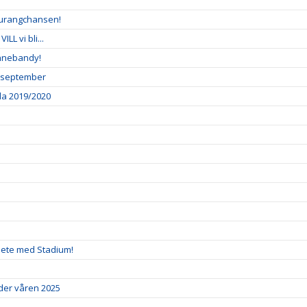
taurangchansen!
LL vi bli...
 innebandy!
8 september
dda 2019/2020
rbete med Stadium!
der våren 2025