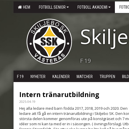
HEM
FOTBOLL SENIOR
FOTBOLL AKADEMI
FOTB
Skilj
F 19
F 19
NYHETER
KALENDER
MATCHER
TRUPPEN
BIL
Intern tränarutbildning
2025-04-19
Hej alla ledare med barn födda 2017, 2018, 2019 och 2020. Den
ledare att få gå en intern tränarutbildning i Skiljebo SK. Den 
största delen kommer genomföras ute på konstgräset och 7 mo
idéer som ni kan ta med er in i säsongen. ( övningsförslag). U