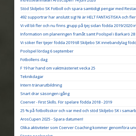
Intresseanmälan ArosCupen 14 juni 2026
Stöd Skiljebo SK Fotboll och spara samtidigt pengar med Res
492 supportrar har anslutit sig! Ni är HELT FANTASTISKA och fler VI
Vi vill bli fler och nu finns grupp på tjej sidan födda 2019/2020
Information om planeringen framåt samt Poolspel i Barkarö 2
Vi söker fler tjejer födda 2019 till Skiljebo SK innebandylag fö
Poolspel lördag 6 september
Fotbollens dag
F 19 har hand om vaktmästeriet vecka 25
Teknikdagar
Intern tränarutbildning
Snart drar säsongen igång
Coerver - First Skills. För spelare födda 2018 - 2019
25 % på fotbollsskor och var med och stöd Skiljebo SK i sama
ArosCupen 2025 - Spara datumen!
Olika aktiviteter som Coerver Coaching kommer genomföra un