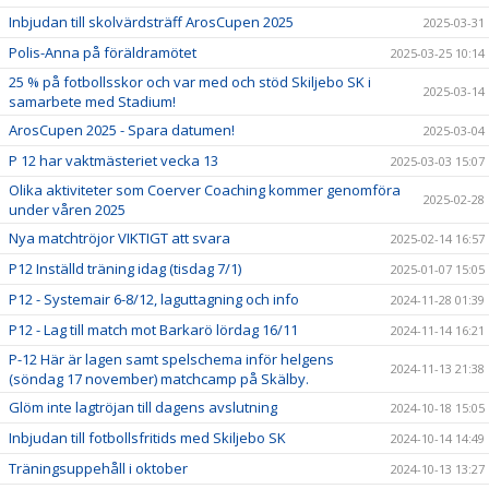
Inbjudan till skolvärdsträff ArosCupen 2025
2025-03-31
Polis-Anna på föräldramötet
2025-03-25 10:14
25 % på fotbollsskor och var med och stöd Skiljebo SK i
2025-03-14
samarbete med Stadium!
ArosCupen 2025 - Spara datumen!
2025-03-04
P 12 har vaktmästeriet vecka 13
2025-03-03 15:07
Olika aktiviteter som Coerver Coaching kommer genomföra
2025-02-28
under våren 2025
Nya matchtröjor VIKTIGT att svara
2025-02-14 16:57
P12 Inställd träning idag (tisdag 7/1)
2025-01-07 15:05
P12 - Systemair 6-8/12, laguttagning och info
2024-11-28 01:39
P12 - Lag till match mot Barkarö lördag 16/11
2024-11-14 16:21
P-12 Här är lagen samt spelschema inför helgens
2024-11-13 21:38
(söndag 17 november) matchcamp på Skälby.
Glöm inte lagtröjan till dagens avslutning
2024-10-18 15:05
Inbjudan till fotbollsfritids med Skiljebo SK
2024-10-14 14:49
Träningsuppehåll i oktober
2024-10-13 13:27