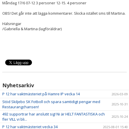
Måndag 17/6 07-12 3 personer 12-15. 4 personer
OBS! Det går inte att lägga kommentarer. Skicka istället sms till Martina.
Hälsningar
/Gabriella & Martina (lagföräldrar)
Nyhetsarkiv
P 12 har vaktmästeriet på Hamre IP vecka 14
2026-03-09
Stöd Skiljebo SK Fotboll och spara samtidigt pengar med
2025-10-31
Restaurangchansen!
492 supportrar har anslutit sig! Ni är HELT FANTASTISKA och
2025-10-24
fler VILL vi bli...
P 12 har vaktmästeriet vecka 34
2025-08-01 15:40