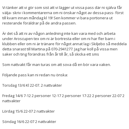
DOKUMENT
Vi tänker att vi gör som sist att vi lägger ut vissa pass där ni själva får
välja- skriv i kommentarerna om ni önskar något av dessa pass- först
till kvarn innan måndag kl 19! Sen kommer vi bara portionera ut
resterande föräldrar på de andra passen.
Är det så att ni av någon anledning inte kan vara med och arbeta
under Aroscupen tex om ni är bortresta eller om ni har fler barn i
klubben eller om ni är tränare för något annat lag i Skiljebo så meddela
detta snarast till Martina på 070-2941277. Jag har koll på vissa men
saker och ting förändras från år till år, så skicka ett sms
Som nattvakt får man turas om att sova då en bör vara vaken.
Följande pass kan ni redan nu önska:
Torsdag 13/6 Kl 22-07. 2 nattvakter
Fredag 14/6 7-12 2 personer 12-17 2 personer 17-22 2 personer 22-07 2
nattvakter
Lördag 15/6 22-07 2 nattvakter
Söndag 16/6 22-07 2 nattvakter