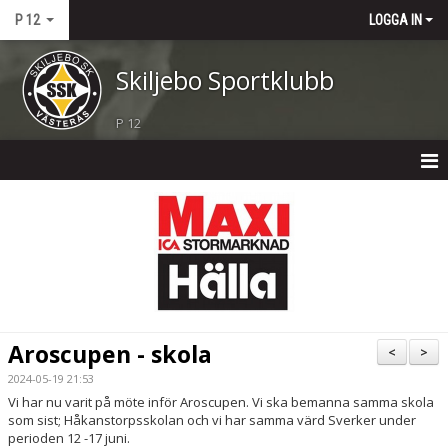
P 12
LOGGA IN
Skiljebo Sportklubb
P 12
P 12
NYHETER
KALENDER
MATCHER
Aroscupen - skola
<
>
TRUPPEN
2024-05-19 21:53
Vi har nu varit på möte inför Aroscupen. Vi ska bemanna samma skola
BILDGALLERI
som sist; Håkanstorpsskolan och vi har samma värd Sverker under
perioden 12 -17 juni.