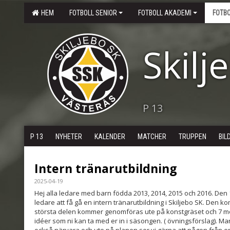
HEM
FOTBOLL SENIOR
FOTBOLL AKADEMI
FOTB
Skilj
P 13
P 13
NYHETER
KALENDER
MATCHER
TRUPPEN
BIL
Intern tränarutbildning
2025-04-19
Hej alla ledare med barn födda 2013, 2014, 2015 och 2016. Den
ledare att få gå en intern tränarutbildning i Skiljebo SK. Den 
största delen kommer genomföras ute på konstgräset och 7 mo
idéer som ni kan ta med er in i säsongen. ( övningsförslag). 