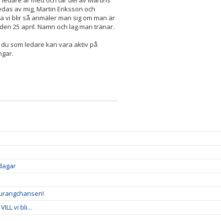
 ledare är med och tar del av Martins
edas av mig, Martin Eriksson och
nga vi blir så anmäler man sig om man är
en 25 april. Namn och lag man tränar.
så du som ledare kan vara aktiv på
ngar.
sdagar
taurangchansen!
LL vi bli...