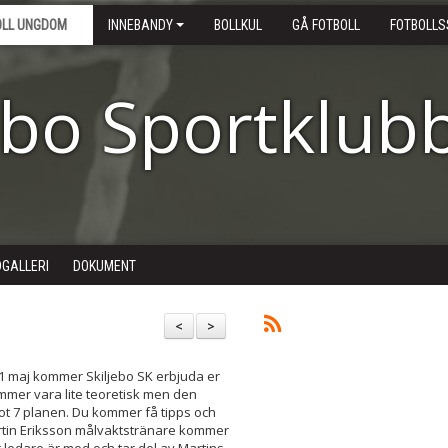
OLL UNGDOM
INNEBANDY
BOLLKUL
GÅ FOTBOLL
FOTBOLLS
ebo Sportklub
DGALLERI
DOKUMENT
<
>
 1 maj kommer Skiljebo SK erbjuda er
kommer vara lite teoretisk men den
t 7 planen. Du kommer få tipps och
Martin Eriksson målvaktstränare kommer