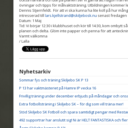
också närvara och ute på planen ser vi gärna att någon från er
övningar och tipps för målvaktsträning. Utbildningen kommer l
Dennis Stjernfeldt. För att vi ska kunna ha lite koll på hur må
intresserad till
lars.kjellstrand@skiljebosk.nu
senast fredagen d
Datum: 1 Maj
Tid: Vi börjar 12:30 i klubbhuset och kör till 14:30, kom ombytt 
planen och delta. Glöm inte papper och penna för att anteckni
Varmt välkomna
/ Lalla
Nyhetsarkiv
Sommar fys och träning Skiljebo SK P 13
P 13 har vaktmästeriet på Hamre IP vecka 16
Frivillig träning under december erbjuds på måndagar och on
Extra fotbollsträning i Skiljebo SK – för dig som vill träna mer!
Stöd Skiljebo SK Fotboll och spara samtidigt pengar med Res
492 supportrar har anslutit sig! Ni är HELT FANTASTISKA och fler VI