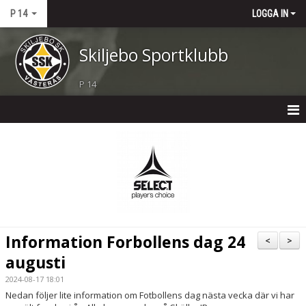
P 14
LOGGA IN
Skiljebo Sportklubb
P 14
P 14
NYHETER
KALENDER
MATCHER
Information Forbollens dag 24
<
>
TRUPPEN
augusti
2024-08-17 18:01
BILDGALLERI
Nedan följer lite information om Fotbollens dag nästa vecka där vi har