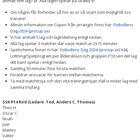
anmält fem lag i år. Alla lagen spelar på Skälby IP.
DOKUMENT
Om någon får förhinder så hör av er så snart som möjligt till oss
tränare!
Allmän information om Cupen från arrangör finns här:
Fotbollens
Dag 2024 (procup.se)
Vi har anmält 5 lag och lagindelning enligt nedan.
Alla lag spelar 3 matcher där varje match är 2x15 minuter.
Spelschema finner ni här:
Fotbollens Dag 2024 (procup.se)
Välj
Lottning/Spelprogram per åldersklass och gruppen P10 sen det lag
ditt barn spelar i enligt nedan.
Samling 30 minuter före första matchen.
Föräldrar ansvarar för barnen mellan matcherna.
Ta med matchtröja och den vita träningströjan ifall vi möter lag med
samma tröjfärg
SSK P14 Röd (Ledare: Ted, Anders C, Thomas)
Theo H
Oscar C
Noah
Joel
Matteo
Valter