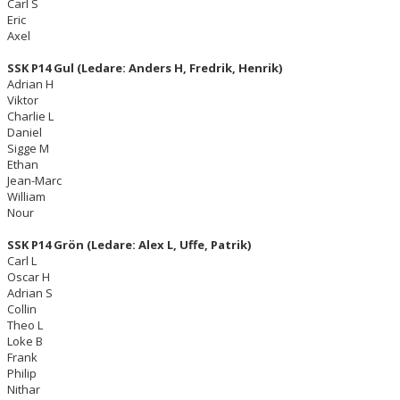
Carl S
Eric
Axel
SSK P14 Gul (Ledare: Anders H,
Fredrik, Henrik)
Adrian H
Viktor
Charlie L
Daniel
Sigge M
Ethan
Jean-Marc
William
Nour
SSK P14 Grön (Ledare: Alex L, Uffe, Patrik)
Carl L
Oscar H
Adrian S
Collin
Theo L
Loke B
Frank
Philip
Nithar