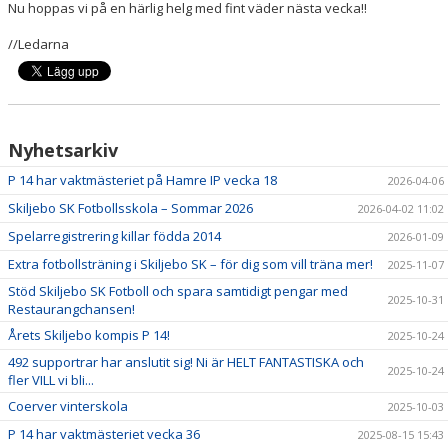
Nu hoppas vi på en härlig helg med fint väder nästa vecka!!
//Ledarna
Nyhetsarkiv
P 14 har vaktmästeriet på Hamre IP vecka 18
2026-04-06
Skiljebo SK Fotbollsskola – Sommar 2026
2026-04-02 11:02
Spelarregistrering killar födda 2014
2026-01-09
Extra fotbollsträning i Skiljebo SK – för dig som vill träna mer!
2025-11-07
Stöd Skiljebo SK Fotboll och spara samtidigt pengar med
2025-10-31
Restaurangchansen!
Årets Skiljebo kompis P 14!
2025-10-24
492 supportrar har anslutit sig! Ni är HELT FANTASTISKA och
2025-10-24
fler VILL vi bli...
Coerver vinterskola
2025-10-03
P 14 har vaktmästeriet vecka 36
2025-08-15 15:43