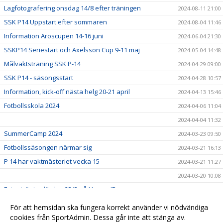
Lagfotografering onsdag 14/8 efter träningen
2024-08-11 21:00
SSK P14 Uppstart efter sommaren
2024-08-04 11:46
Information Aroscupen 14-16 juni
2024-06-04 21:30
SSKP14 Seriestart och Axelsson Cup 9-11 maj
2024-05-04 14:48
Målvaktsträning SSK P-14
2024-04-29 09:00
SSK P14 - säsongsstart
2024-04-28 10:57
Information, kick-off nästa helg 20-21 april
2024-04-13 15:46
Fotbollsskola 2024
2024-04-06 11:04
2024-04-04 11:32
SummerCamp 2024
2024-03-23 09:50
Fotbollssäsongen närmar sig
2024-03-21 16:13
P 14 har vaktmästeriet vecka 15
2024-03-21 11:27
2024-03-20 10:08
Extra träning lördag 23/3 på Hamre IP
2024-03-19 19:12
2024-03-08 10:16
För att hemsidan ska fungera korrekt använder vi nödvändiga
SSK P14 Fotboll - Ny plattform SportAdmin
cookies från SportAdmin. Dessa går inte att stänga av.
2024-03-03 20:15