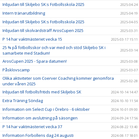
Inbjudan till Skiljebo SK:s Fotbollsskola 2025
2025-04-24
Intern tränarutbildning
2025-04-19
Inbjudan till Skiljebo SK:s Fotbollsskola 2025
2025-04-05
Inbjudan till skolvärdsträff ArosCupen 2025
2025-03-31
P 14 har vaktmästeriet vecka 15
2025-03-17 15:11
25 % på fotbollsskor och var med och stöd Skiljebo SK i
2025-03-14
samarbete med Stadium!
ArosCupen 2025 - Spara datumen!
2025-03-08
Påsklovscamp
2025-03-07
Olika aktiviteter som Coerver Coaching kommer genomföra
2025-02-28
under våren 2025
Inbjudan till fotbollsfritids med Skiljebo SK
2024-10-14 14:47
Extra Träning Söndag
2024-10-10 11:54
Information om Select Cup i Örebro - 6 oktober
2024-10-01 09:00
Information om avslutning på säsongen
2024-09-24 17:56
P 14 har vaktmästeriet vecka 37
2024-08-22 13:40
Information Forbollens dag 24 augusti
2024-08-17 18:01