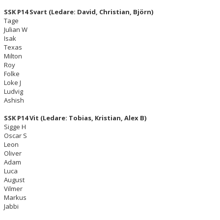
SSK P14 Svart (Ledare: David, Christian, Björn)
Tage
Julian W
Isak
Texas
Milton
Roy
Folke
Loke J
Ludvig
Ashish
SSK P14 Vit (Ledare: Tobias, Kristian, Alex B)
Sigge H
Oscar S
Leon
Oliver
Adam
Luca
August
Vilmer
Markus
Jabbi