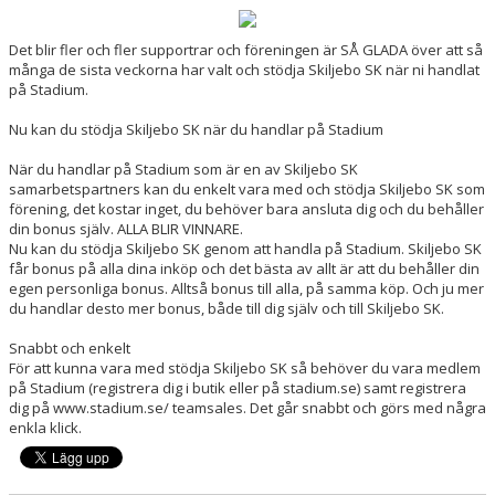
KONTAKT
Det blir fler och fler supportrar och föreningen är SÅ GLADA över att så
många de sista veckorna har valt och stödja Skiljebo SK när ni handlat
på Stadium.
Nu kan du stödja Skiljebo SK när du handlar på Stadium
När du handlar på Stadium som är en av Skiljebo SK
samarbetspartners kan du enkelt vara med och stödja Skiljebo SK som
förening, det kostar inget, du behöver bara ansluta dig och du behåller
din bonus själv. ALLA BLIR VINNARE.
Nu kan du stödja Skiljebo SK genom att handla på Stadium. Skiljebo SK
får bonus på alla dina inköp och det bästa av allt är att du behåller din
egen personliga bonus. Alltså bonus till alla, på samma köp. Och ju mer
du handlar desto mer bonus, både till dig själv och till Skiljebo SK.
Snabbt och enkelt
För att kunna vara med stödja Skiljebo SK så behöver du vara medlem
på Stadium (registrera dig i butik eller på stadium.se) samt registrera
dig på www.stadium.se/ teamsales. Det går snabbt och görs med några
enkla klick.