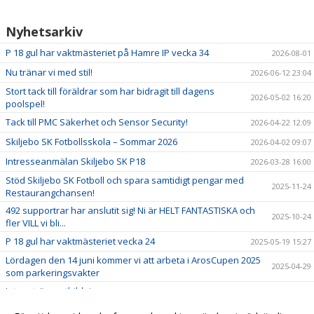
Nyhetsarkiv
P 18 gul har vaktmästeriet på Hamre IP vecka 34
2026-08-01
Nu tränar vi med stil!
2026-06-12 23:04
Stort tack till föräldrar som har bidragit till dagens
2026-05-02 16:20
poolspel!
Tack till PMC Säkerhet och Sensor Security!
2026-04-22 12:09
Skiljebo SK Fotbollsskola – Sommar 2026
2026-04-02 09:07
Intresseanmälan Skiljebo SK P18
2026-03-28 16:00
Stöd Skiljebo SK Fotboll och spara samtidigt pengar med
2025-11-24
Restaurangchansen!
492 supportrar har anslutit sig! Ni är HELT FANTASTISKA och
2025-10-24
fler VILL vi bli...
P 18 gul har vaktmästeriet vecka 24
2025-05-19 15:27
Lördagen den 14 juni kommer vi att arbeta i ArosCupen 2025
2025-04-29
som parkeringsvakter
Intern tränarutbildning
2025-04-19
ArosCupen 2025 - Spara datumen!
2025-02-23