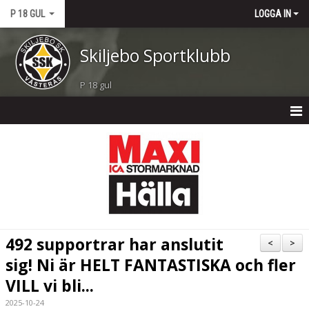
P 18 GUL
LOGGA IN
Skiljebo Sportklubb
P 18 gul
P 18 GUL
NYHETER
KALENDER
TRUPPEN
492 supportrar har anslutit
<
>
BILDGALLERI
sig! Ni är HELT FANTASTISKA och fler
VILL vi bli...
DOKUMENT
2025-10-24