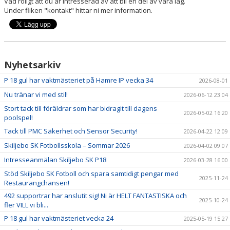
Vad roligt att du är intresserad av att bli en del av våra lag.
KONTAKT
Under fliken "kontakt" hittar ni mer information.
Nyhetsarkiv
P 18 gul har vaktmästeriet på Hamre IP vecka 34
2026-08-01
Nu tränar vi med stil!
2026-06-12 23:04
Stort tack till föräldrar som har bidragit till dagens
2026-05-02 16:20
poolspel!
Tack till PMC Säkerhet och Sensor Security!
2026-04-22 12:09
Skiljebo SK Fotbollsskola – Sommar 2026
2026-04-02 09:07
Intresseanmälan Skiljebo SK P18
2026-03-28 16:00
Stöd Skiljebo SK Fotboll och spara samtidigt pengar med
2025-11-24
Restaurangchansen!
492 supportrar har anslutit sig! Ni är HELT FANTASTISKA och
2025-10-24
fler VILL vi bli...
P 18 gul har vaktmästeriet vecka 24
2025-05-19 15:27