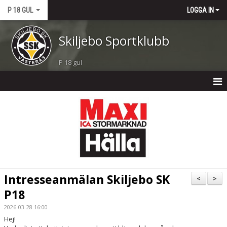
P 18 GUL
LOGGA IN
Skiljebo Sportklubb
P 18 gul
P 18 GUL
NYHETER
KALENDER
TRUPPEN
Intresseanmälan Skiljebo SK
<
>
BILDGALLERI
P18
2026-03-28 16:00
DOKUMENT
Hej!