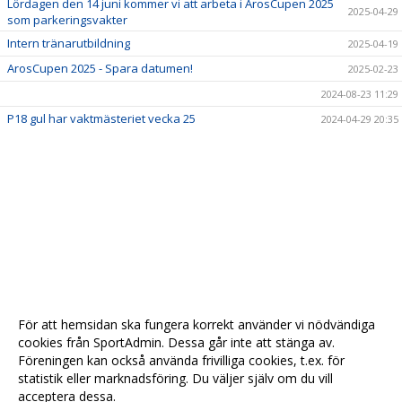
Lördagen den 14 juni kommer vi att arbeta i ArosCupen 2025
2025-04-29
som parkeringsvakter
Intern tränarutbildning
2025-04-19
ArosCupen 2025 - Spara datumen!
2025-02-23
2024-08-23 11:29
P18 gul har vaktmästeriet vecka 25
2024-04-29 20:35
För att hemsidan ska fungera korrekt använder vi nödvändiga
cookies från SportAdmin. Dessa går inte att stänga av.
Föreningen kan också använda frivilliga cookies, t.ex. för
statistik eller marknadsföring. Du väljer själv om du vill
acceptera dessa.