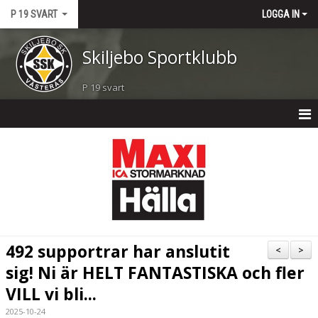
P 19 SVART
LOGGA IN
Skiljebo Sportklubb
P 19 svart
P 19 SVART
NYHETER
KALENDER
MATCHER
492 supportrar har anslutit
<
>
TRUPPEN
sig! Ni är HELT FANTASTISKA och fler
VILL vi bli...
BILDGALLERI
2025-10-24