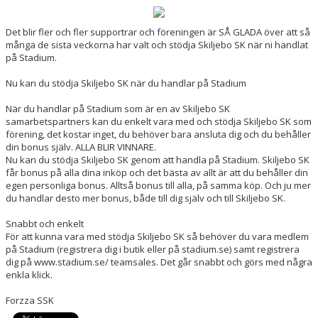
DOKUMENT
Det blir fler och fler supportrar och föreningen är SÅ GLADA över att så
KONTAKT
många de sista veckorna har valt och stödja Skiljebo SK när ni handlat
på Stadium.
Nu kan du stödja Skiljebo SK när du handlar på Stadium
När du handlar på Stadium som är en av Skiljebo SK
samarbetspartners kan du enkelt vara med och stödja Skiljebo SK som
förening, det kostar inget, du behöver bara ansluta dig och du behåller
din bonus själv. ALLA BLIR VINNARE.
Nu kan du stödja Skiljebo SK genom att handla på Stadium. Skiljebo SK
får bonus på alla dina inköp och det bästa av allt är att du behåller din
egen personliga bonus. Alltså bonus till alla, på samma köp. Och ju mer
du handlar desto mer bonus, både till dig själv och till Skiljebo SK.
Snabbt och enkelt
För att kunna vara med stödja Skiljebo SK så behöver du vara medlem
på Stadium (registrera dig i butik eller på stadium.se) samt registrera
dig på www.stadium.se/ teamsales. Det går snabbt och görs med några
enkla klick.
Forzza SSK