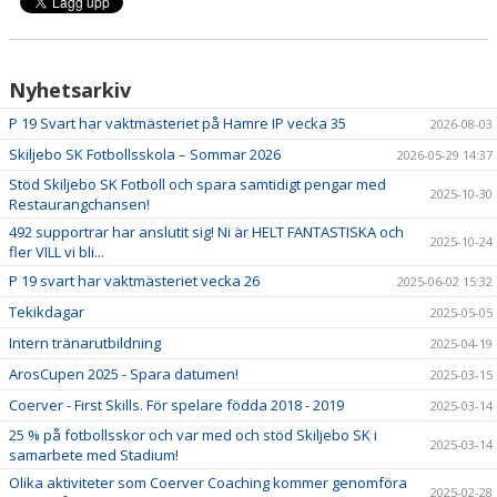
Nyhetsarkiv
P 19 Svart har vaktmästeriet på Hamre IP vecka 35
2026-08-03
Skiljebo SK Fotbollsskola – Sommar 2026
2026-05-29 14:37
Stöd Skiljebo SK Fotboll och spara samtidigt pengar med
2025-10-30
Restaurangchansen!
492 supportrar har anslutit sig! Ni är HELT FANTASTISKA och
2025-10-24
fler VILL vi bli...
P 19 svart har vaktmästeriet vecka 26
2025-06-02 15:32
Tekikdagar
2025-05-05
Intern tränarutbildning
2025-04-19
ArosCupen 2025 - Spara datumen!
2025-03-15
Coerver - First Skills. För spelare födda 2018 - 2019
2025-03-14
25 % på fotbollsskor och var med och stöd Skiljebo SK i
2025-03-14
samarbete med Stadium!
Olika aktiviteter som Coerver Coaching kommer genomföra
2025-02-28