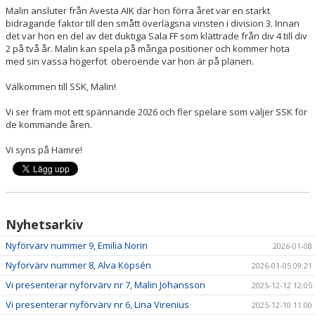
Malin ansluter från Avesta AIK där hon förra året var en starkt
bidragande faktor till den smått överlägsna vinsten i division 3. Innan
det var hon en del av det duktiga Sala FF som klättrade från div 4 till div
2 på två år. Malin kan spela på många positioner och kommer hota
med sin vassa högerfot oberoende var hon är på planen.
Välkommen till SSK, Malin!
Vi ser fram mot ett spännande 2026 och fler spelare som väljer SSK för
de kommande åren.
Vi syns på Hamre!
Nyhetsarkiv
Nyförvärv nummer 9, Emilia Norin
2026-01-08
Nyförvärv nummer 8, Alva Köpsén
2026-01-05 09:21
Vi presenterar nyförvärv nr 7, Malin Johansson
2025-12-12 12:05
Vi presenterar nyförvärv nr 6, Lina Virenius
2025-12-10 11:00