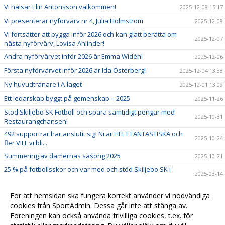
Vi hälsar Elin Antonsson välkommen!
2025-12-08 15:17
Vi presenterar nyförvärv nr 4, Julia Holmström
2025-12-08
Vi fortsätter att bygga inför 2026 och kan glatt berätta om
2025-12-07
nästa nyförvärv, Lovisa Ahlinder!
Andra nyförvärvet inför 2026 är Emma Widén!
2025-12-06
Första nyförvärvet inför 2026 är Ida Österberg!
2025-12-04 13:38
Ny huvudtränare i A-laget
2025-12-01 13:09
Ett ledarskap byggt på gemenskap – 2025
2025-11-26
Stöd Skiljebo SK Fotboll och spara samtidigt pengar med
2025-10-31
Restaurangchansen!
492 supportrar har anslutit sig! Ni är HELT FANTASTISKA och
2025-10-24
fler VILL vi bli...
Summering av damernas säsong 2025
2025-10-21
25 % på fotbollsskor och var med och stöd Skiljebo SK i
2025-03-14
samarbete med Stadium!
ArosCupen 2025 - Spara datumen!
2025-02-20
För att hemsidan ska fungera korrekt använder vi nödvändiga
cookies från SportAdmin. Dessa går inte att stänga av.
2024-04-10 11:43
Föreningen kan också använda frivilliga cookies, t.ex. för
Vinnare i VLT cupen 2024
2024-02-13 10:23