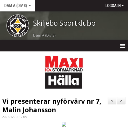
DAM A (DIV 3)
LOGGA IN
Skiljebo Sportklubb
Dam A (Div 3)
DAM A (DIV 3)
NYHETER
KALENDER
MATCHER
Vi presenterar nyförvärv nr 7,
<
>
TRUPPEN
Malin Johansson
2025-12-12 12:05