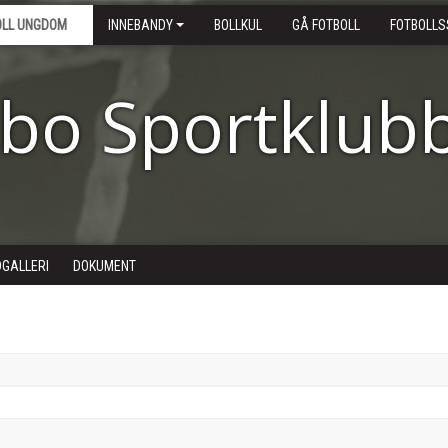
OLL UNGDOM
INNEBANDY
BOLLKUL
GÅ FOTBOLL
FOTBOLLS
ebo Sportklub
DGALLERI
DOKUMENT