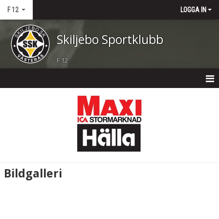
F 12
LOGGA IN
Skiljebo Sportklubb
F 12
F 12
NYHETER
TRUPPEN
KALENDER
Bildgalleri
MATCHER
BILDGALLERI