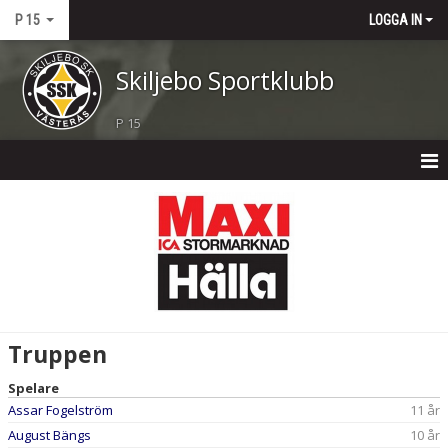
P 15
LOGGA IN
Skiljebo Sportklubb
P 15
P 15
NYHETER
KALENDER
MATCHER
Truppen
TRUPPEN
Spelare
Assar Fogelström
11 år
BILDGALLERI
August Bängs
10 år