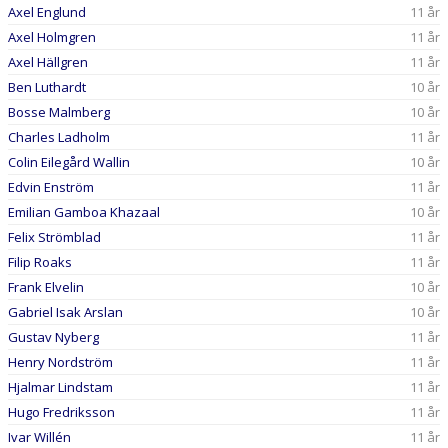
DOKUMENT
Axel Englund
11 år
Axel Holmgren
11 år
KOM OCH HEJA PÅ ERA LAGKOMPISAR - AROSCUPEN
Axel Hällgren
11 år
Ben Luthardt
10 år
Bosse Malmberg
10 år
Charles Ladholm
11 år
Colin Eilegård Wallin
10 år
Edvin Enström
11 år
Emilian Gamboa Khazaal
10 år
Felix Strömblad
11 år
Filip Roaks
11 år
Frank Elvelin
10 år
Gabriel Isak Arslan
10 år
Gustav Nyberg
11 år
Henry Nordström
11 år
Hjalmar Lindstam
11 år
Hugo Fredriksson
11 år
Ivar Willén
11 år