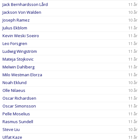
Jack Bernhardsson Lård
11 år
Jackson Von Walden
10 år
Joseph Ramez
10 år
Julius Ekblom
11 år
Kevin Weski Soeiro
11 år
Leo Forsgren
11 år
Ludwig Wingström
11 år
Mateja Stojkovic
11 år
Melwin Dahlberg
11 år
Milo Westman Elorza
11 år
Noah Eklund
10 år
Olle Nilaeus
10 år
Oscar Richardsen
11 år
Oscar Simonsson
11 år
Pelle Moselius
11 år
Rasmus Sundell
11 år
Steve Liu
10 år
Ulfat Kaze
11 år