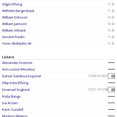
Vilgot Elfving
11 år
Wilhelm Bergenbäck
11 år
William Eriksson
10 år
William Jansson
10 år
William Vilmark
10 år
Vincent Fredin
11 år
Yonis Abdidahir Ali
11 år
Ledare
Alexander Enström
Ann-Louise Moselius
0708-613822
Daniel Gamboa Esquivel
Dilip Kota Elfving
0722-155398
Emanuel Englund
Frida Bängs
Isa Arslan
Karin Sundell
Magnus Nilaeus