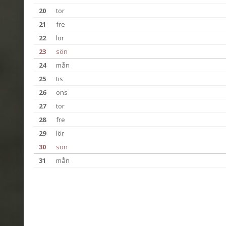
20
tor
21
fre
22
lör
23
sön
24
mån
25
tis
26
ons
27
tor
28
fre
29
lör
30
sön
31
mån