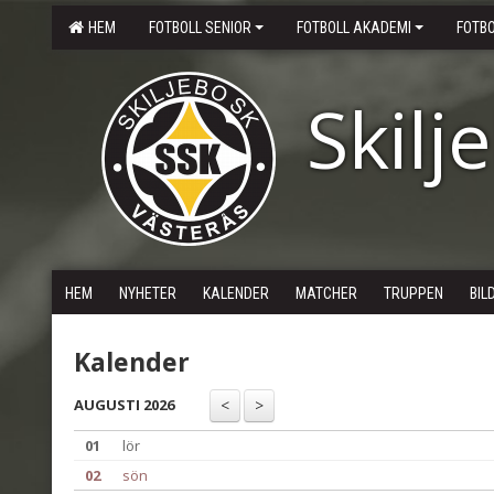
HEM
FOTBOLL SENIOR
FOTBOLL AKADEMI
FOTB
Skilj
HEM
NYHETER
KALENDER
MATCHER
TRUPPEN
BIL
Kalender
AUGUSTI 2026
01
lör
02
sön