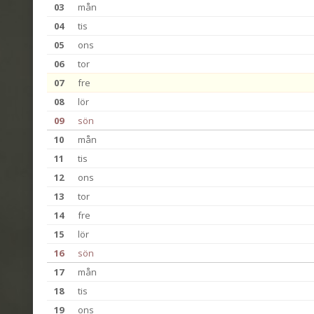
03
mån
04
tis
05
ons
06
tor
07
fre
08
lör
09
sön
10
mån
11
tis
12
ons
13
tor
14
fre
15
lör
16
sön
17
mån
18
tis
19
ons