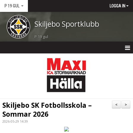
P 19 GUL
LOGGA IN
Skiljebo Sportklubb
P 19 gul
P 19 GUL
NYHETER
KALENDER
MATCHER
Skiljebo SK Fotbollsskola –
<
>
TRUPPEN
Sommar 2026
2026-05-29 14:39
BILDGALLERI