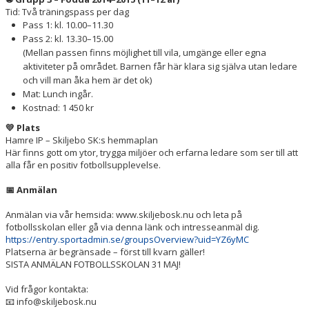
Tid: Två träningspass per dag
Pass 1: kl. 10.00–11.30
Pass 2: kl. 13.30–15.00
(Mellan passen finns möjlighet till vila, umgänge eller egna
aktiviteter på området. Barnen får här klara sig själva utan ledare
och vill man åka hem är det ok)
Mat: Lunch ingår.
Kostnad: 1 450 kr
💛
Plats
Hamre IP – Skiljebo SK:s hemmaplan
Här finns gott om ytor, trygga miljöer och erfarna ledare som ser till att
alla får en positiv fotbollsupplevelse.
📅
Anmälan
Anmälan via vår hemsida: www.skiljebosk.nu och leta på
fotbollsskolan eller gå via denna länk och intresseanmäl dig.
https://entry.sportadmin.se/groupsOverview?uid=YZ6yMC
Platserna är begränsade – först till kvarn gäller!
SISTA ANMÄLAN FOTBOLLSSKOLAN 31 MAJ!
Vid frågor kontakta:
📧 info@skiljebosk.nu