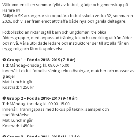
DOKUMENT
Välkommen till en sommar fylld av fotboll, glädje och gemenskap på
Hamre IP!
Skiljebo SK arrangerar sin populära fotbollsskola vecka 32, sommaren
KONTAKT
2026, och vi ser fram emot att träffa både nya och gamla deltagare.
Fotbollsskolan riktar sig till barn och ungdomar i tre olika
åldersgrupper, med anpassad träning, lek och utveckling utifrån ålder
och nivå. Våra utbildade ledare och instruktörer ser till att alla får en
trygg, rolig och lärorik upplevelse.
⚽
Grupp 1 – Födda 2018–2019 (7–8 år)
Tid: Måndag–onsdag, kl. 09.00–15.00
Innehåll: Lekfull fotbollsträning, teknikövningar, matcher och massor av
glädje!
Mat: Lunch ingår.
Kostnad: 1 250 kr
⚽
Grupp 2 – Födda 2016–2017 (9–10 år)
Tid: Måndag–torsdag, kl. 09.00–15.00
Innehåll: Träningspass med fokus på teknik, samspel och
spelförståelse.
Mat: Lunch ingår.
Kostnad: 1 450 kr
⚽
Grupp 3 – Födda 2014–2015 (11–12 år)