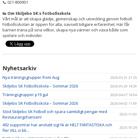
📞 021-800901
👟
Om Skiljebo SK:s fotbollsskola
Vårt mål är att skapa glädje, gemenskap och utveckling genom fotboll.
Fotbollsskolan är öppen för alla, oavsett tidigare erfarenhet. Här får
barnen träna på sina villkor, skapa nya vänner och växa både som
spelare och individer.
Nyhetsarkiv
Nya träningsgrupper from Aug
2026-05-31 21:55
Skiljebo SK Fotbollsskola – Sommar 2026
2026-05-29 14:39
Träningsgrupper p19 gul
2026-04-07 14:04
Skiljebo SK Fotbollsskola – Sommar 2026
2026-04-02 11:09
Stöd Skiljebo SK Fotboll och spara samtidigt pengar med
2025-11-03
Restaurangchansen!
492 supportrar har anslutit sig! Ni är HELT FANTASTISKA och
2025-10-24
fler VILL vi bli...