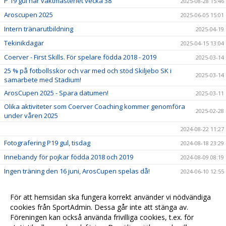
P 19 gul har vaktmästeriet vecka 38
2025-08-28 15:46
Aroscupen 2025
2025-06-05 15:01
Intern tränarutbildning
2025-04-19
Tekinikdagar
2025-04-15 13:04
Coerver - First Skills. För spelare födda 2018 - 2019
2025-03-14
25 % på fotbollsskor och var med och stöd Skiljebo SK i
2025-03-14
samarbete med Stadium!
ArosCupen 2025 - Spara datumen!
2025-03-11
Olika aktiviteter som Coerver Coaching kommer genomföra
2025-02-28
under våren 2025
2024-08-22 11:27
Fotografering P19 gul, tisdag
2024-08-18 23:29
Innebandy för pojkar födda 2018 och 2019
2024-08-09 08:19
Ingen träning den 16 juni, ArosCupen spelas då!
2024-06-10 12:55
Information om uppstartsmötet igår på kansliet 11/4
2024-04-13 12:49
För att hemsidan ska fungera korrekt använder vi nödvändiga
Uppstartsmöte Skiljebo SK P 19 Gul den 11/4 kl.17.30
2024-04-06 11:44
cookies från SportAdmin. Dessa går inte att stänga av.
Välkomna till Skiljebo SK pojkar Guls (Födda 2019)
Föreningen kan också använda frivilliga cookies, t.ex. för
2024-01-08 14:03
hemsida!