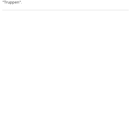
"Truppen".
DOKUMENT
KONTAKT