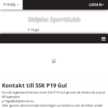
P 19 GUL
LOGGA IN
Skiljebo Sportklubb
P 19 gul
P 19 GUL
NYHETER
KALENDER
MATCHER
Kontakt till SSK P19 Gul
TRUPPEN
Du når lagledare/tränare inom SSK P19 Gul genom att skicka ett e-post
till lagmejlen
BILDGALLERI
p19gul@skiljebosk.nu
eller genom att ta kontakt med någon av ledarna som du hittar under