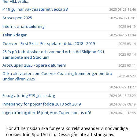
fler VILL vi bli...
P 19 gul har vaktmästeriet vecka 38
2025-08-28 15:46
Aroscupen 2025
2025-06-05 15:01
Intern tränarutbildning
2025-04-19
Tekinikdagar
2025-04-15 13:04
Coerver - First Skills. För spelare födda 2018 - 2019
2025-03-14
25 % på fotbollsskor och var med och stöd Skiljebo SK i
2025-03-14
samarbete med Stadium!
ArosCupen 2025 - Spara datumen!
2025-03-11
Olika aktiviteter som Coerver Coaching kommer genomföra
2025-02-28
under våren 2025
2024-08-22 11:27
Fotografering P19 gul, tisdag
2024-08-18 23:29
Innebandy för pojkar födda 2018 och 2019
2024-08-09 08:19
Ingen träning den 16 juni, ArosCupen spelas då!
2024-06-10 12:55
Information om uppstartsmötet igår på kansliet 11/4
2024-04-13 12:49
För att hemsidan ska fungera korrekt använder vi nödvändiga
Uppstartsmöte Skiljebo SK P 19 Gul den 11/4 kl.17.30
2024-04-06 11:44
cookies från SportAdmin. Dessa går inte att stänga av.