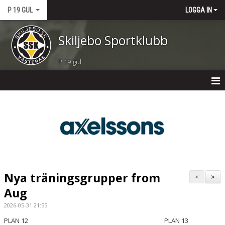
P 19 GUL
LOGGA IN
Skiljebo Sportklubb
P 19 gul
P 19 GUL
NYHETER
KALENDER
MATCHER
Nya träningsgrupper from
<
>
TRUPPEN
Aug
2026-05-31 21:55
BILDGALLERI
PLAN 12
PLAN 13