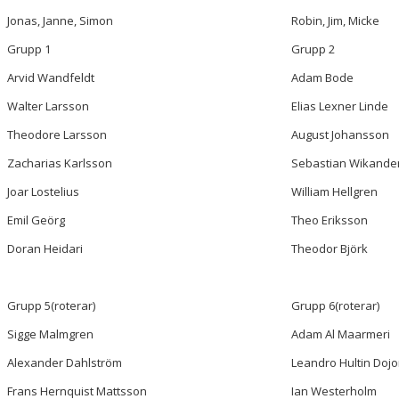
DOKUMENT
Jonas, Janne, Simon
Robin, Jim, Micke
KONTAKT
Grupp 1
Grupp 2
Arvid Wandfeldt
Adam Bode
Walter Larsson
Elias Lexner Linde
Theodore Larsson
August Johansson
Zacharias Karlsson
Sebastian Wikande
Joar Lostelius
William Hellgren
Emil Geörg
Theo Eriksson
Doran Heidari
Theodor Björk
Grupp 5(roterar)
Grupp 6(roterar)
Sigge Malmgren
Adam Al Maarmeri
Alexander Dahlström
Leandro Hultin Dojor
Frans Hernquist Mattsson
Ian Westerholm