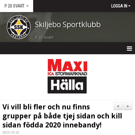
P 20 SVART
LOGGA IN
Skiljebo Sportklubb
P 20 Svart
HEM
NYHETER
KALENDER
MATCHER
Vi vill bli fler och nu finns
<
>
TRUPPEN
grupper på både tjej sidan och kill
sidan födda 2020 innebandy!
BILDGALLERI
2025-10-22