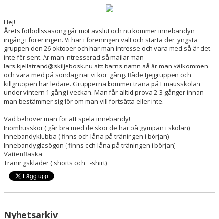
DOKUMENT
Hej!
KONTAKT
Årets fotbollssäsong går mot avslut och nu kommer innebandyn
ingång i föreningen. Vi har i föreningen valt och starta den yngsta
gruppen den 26 oktober och har man intresse och vara med så är det
inte för sent. Är man intresserad så mailar man
lars.kjellstrand@skiljebosk.nu sitt barns namn så är man välkommen
och vara med på söndag när vi kör igång. Både tjejgruppen och
killgruppen har ledare. Grupperna kommer träna på Emausskolan
under vintern 1 gång i veckan. Man får alltid prova 2-3 gånger innan
man bestämmer sig för om man vill fortsätta eller inte.
Vad behöver man för att spela innebandy!
Inomhusskor ( går bra med de skor de har på gympan i skolan)
Innebandyklubba ( finns och låna på träningen i början)
Innebandyglasögon ( finns och låna på träningen i början)
Vattenflaska
Träningskläder ( shorts och T-shirt)
Nyhetsarkiv