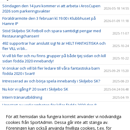
Söndagen den 14 juni kommer vi att arbeta i ArosCupen
2026-05-18 14:55
2026 som parkeringsvakter
Föräldrarmöte den 3 februari kl.19.00 i Klubbhuset på
2026-01-09 11:18
Hamre IP
Stöd Skiljebo SK Fotboll och spara samtidigt pengar med
2025-11-07
Restaurangchansen!
492 supportrar har anslutit sig! Ni är HELT FANTASTISKA och
2025-10-24
fler VILL vi bli...
Vi vill bli fler och nu finns grupper på både tjej sidan och kill
2025-10-22
sidan födda 2020 innebandy!
Vi önskar och vill bli fler ledare till våra fantastiska barn
2025-09-29 15:20
födda 2020 i Svart!
Intresserad av och börja spela innebandy i Skiljebo SK?
2025-08-23
Nu kör vi igång P 20 svart i Skiljebo SK
2025-04-24 06:48
Intern tränarutbildning
2025-04-19
Uppstart av verksamheten för killar födda 2020 den 8
2025-04-02 09:15
april kl.17:30
För att hemsidan ska fungera korrekt använder vi nödvändiga
25 % på fotbollsskor och var med och stöd Skiljebo SK i
2025-03-14
cookies från SportAdmin. Dessa går inte att stänga av.
samarbete med Stadium!
Föreningen kan också använda frivilliga cookies, t.ex. för