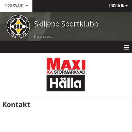
P 20 SVART
LOGGA IN
Skiljebo Sportklubb
P 20 Svart
HEM
NYHETER
KALENDER
MATCHER
Kontakt
TRUPPEN
BILDGALLERI