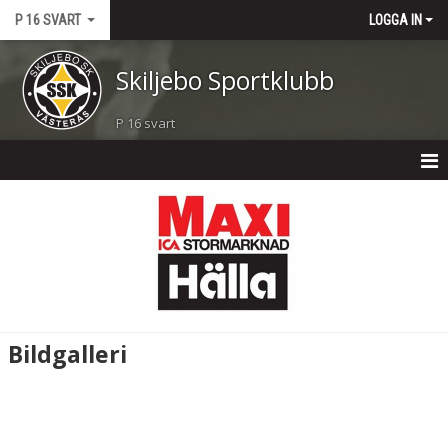
P 16 SVART
LOGGA IN
Skiljebo Sportklubb
P 16 svart
P 16 SVART
NYHETER
KALENDER
MATCHER
Bildgalleri
TRUPPEN
BILDGALLERI