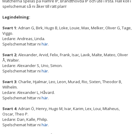
Matcherna spelas på Hamre IP, Brandthovda IP och ute i Irsta. Håll koll i
DOKUMENT
spelschemat så ni åker till rätt plan!
Lagindelning:
Svart 1:
Adrian G, Birk, Hugo B, Loke, Louie, Max, Melker, Oliver G, Tage,
Viggo.
Ledare: Andreas, Linda.
Spelschemat hittar ni
här
.
Svart 2:
Alexander, Arvid, Felix, Frank, Isac, Lavik, Malte, Mateo, Oliver
Å, Walter.
Ledare: Alexander S, Uno, Simon.
Spelschemat hittar ni
här
.
Svart 3:
Charlie, Hjalmar, Leo, Leon, Murad, Rio, Sixten, Theodor B,
Wilhelm.
Ledare: Alexander L, Håvard.
Spelschemat hittar ni
här
.
Svart 4:
Adrian Ö, Henry, Hugo M, Ivar, Karim, Lex, Loui, Mtaheus,
Oscar, Theo P.
Ledare: Dan, Kalle, Philip.
Spelschemat hittar ni
här
.