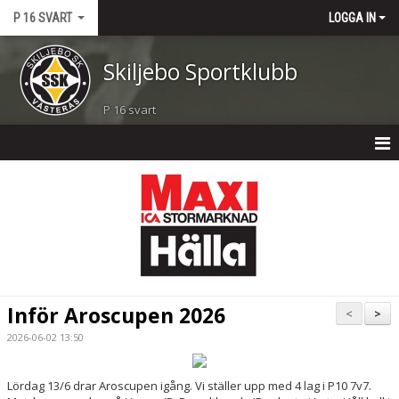
P 16 SVART
LOGGA IN
Skiljebo Sportklubb
P 16 svart
P 16 SVART
NYHETER
KALENDER
MATCHER
Inför Aroscupen 2026
<
>
TRUPPEN
2026-06-02 13:50
BILDGALLERI
Lördag 13/6 drar Aroscupen igång. Vi ställer upp med 4 lag i P10 7v7.