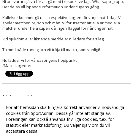
Ni ansvarar själva för att gå med i respektive lags Whatsapp-grupp.
Där delas all löpande information under cupens gång.
Kallelser kommer gå ut till respektive lag, en för varje matchdag. Vi
spelar matcher lör, sön och mån. Vi förutsätter att alla är med alla
matcher under hela cupen då ingen flaggat för nånting annat.
Vid sjukdom eller liknande meddelar ni ledare för ert lag.
Ta med både randig och vit tröja till match, som vanligt!
Nu laddar vi för vårsäsongens höjdpunkt!
/Malin, lagledare
Nyhetsarkiv
Inför Aroscupen 2026
2026-06-02 13:50
För att hemsidan ska fungera korrekt använder vi nödvändiga
cookies från SportAdmin. Dessa går inte att stänga av.
Skiljebo SK Fotbollsskola – Sommar 2026
2026-05-15 14:44
Föreningen kan också använda frivilliga cookies, t.ex. för
statistik eller marknadsföring. Du väljer själv om du vill
acceptera dessa.