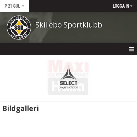
P 21 GUL
LOGGA IN
Skiljebo Sportklubb
HEM
NYHETER
KALENDER
MATCHER
Bildgalleri
TRUPPEN
BILDGALLERI