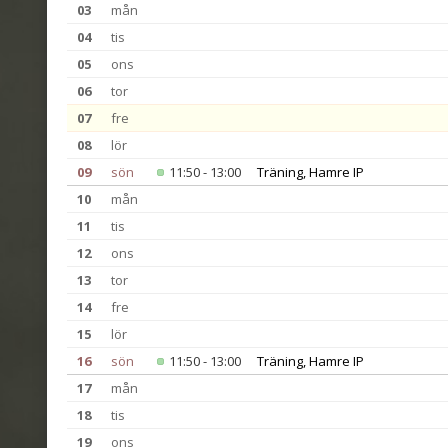
03
mån
04
tis
05
ons
06
tor
07
fre
08
lör
09
sön
11:50 - 13:00
Träning, Hamre IP
10
mån
11
tis
12
ons
13
tor
14
fre
15
lör
16
sön
11:50 - 13:00
Träning, Hamre IP
17
mån
18
tis
19
ons