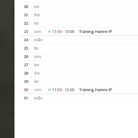
20
tor
21
fre
22
lör
23
sön
11:50 - 13:00
Träning, Hamre IP
24
mån
25
tis
26
ons
27
tor
28
fre
29
lör
30
sön
11:50 - 13:00
Träning, Hamre IP
31
mån