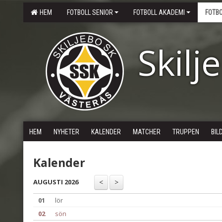
HEM
FOTBOLL SENIOR
FOTBOLL AKADEMI
FOTB
Skilj
HEM
NYHETER
KALENDER
MATCHER
TRUPPEN
BIL
Kalender
AUGUSTI 2026
01
lör
02
sön