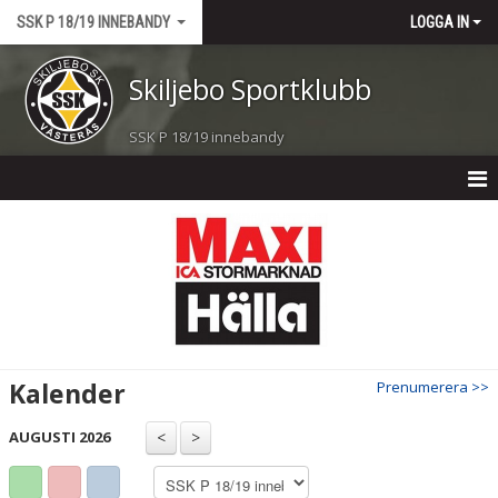
SSK P 18/19 INNEBANDY
LOGGA IN
Skiljebo Sportklubb
SSK P 18/19 innebandy
HEM
NYHETER
KALENDER
MATCHER
Kalender
Prenumerera >>
TRUPPEN
AUGUSTI 2026
BILDGALLERI