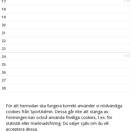
v.34
17
18
19
20
21
22
23
v.35
24
25
26
27
28
29
30
För att hemsidan ska fungera korrekt använder vi nödvändiga
v.36
cookies från SportAdmin. Dessa går inte att stänga av.
31
Föreningen kan också använda frivilliga cookies, t.ex. för
statistik eller marknadsföring. Du väljer själv om du vill
acceptera dessa.