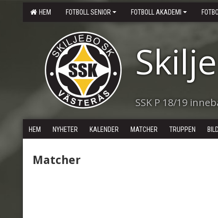
HEM
FOTBOLL SENIOR
FOTBOLL AKADEMI
FOTB
Skilj
SSK P 18/19 inne
HEM
NYHETER
KALENDER
MATCHER
TRUPPEN
BIL
Matcher