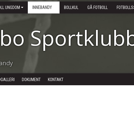
OLL UNGDOM
INNEBANDY
BOLLKUL
GÅ FOTBOLL
FOTBOLLS
ebo Sportklub
bandy
DGALLERI
DOKUMENT
KONTAKT