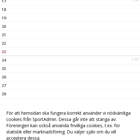
17
18
19
20
21
22
23
v.35
24
25
26
27
28
29
30
För att hemsidan ska fungera korrekt använder vi nödvändiga
v.36
31
cookies från SportAdmin. Dessa går inte att stänga av.
Föreningen kan också använda frivilliga cookies, t.ex. för
statistik eller marknadsföring. Du väljer själv om du vill
acceptera dessa.