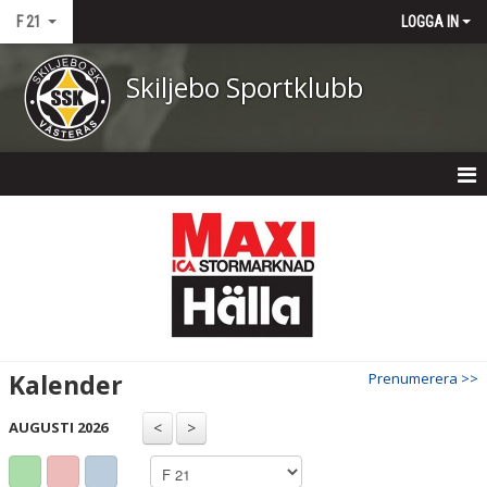
F 21
LOGGA IN
Skiljebo Sportklubb
HEM
NYHETER
KALENDER
MATCHER
Kalender
Prenumerera >>
TRUPPEN
AUGUSTI 2026
BILDGALLERI