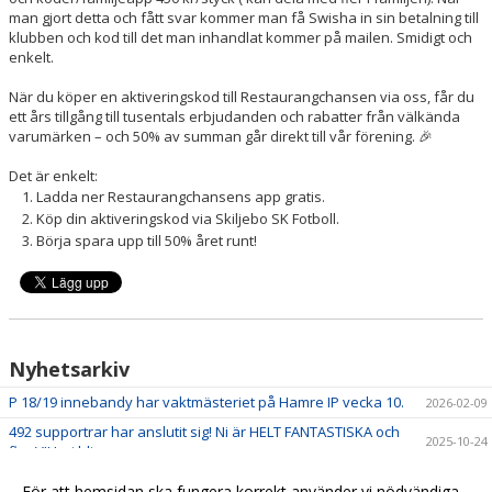
man gjort detta och fått svar kommer man få Swisha in sin betalning till
klubben och kod till det man inhandlat kommer på mailen. Smidigt och
enkelt.
När du köper en aktiveringskod till Restaurangchansen via oss, får du
ett års tillgång till tusentals erbjudanden och rabatter från välkända
varumärken – och 50% av summan går direkt till vår förening. 🎉
Det är enkelt:
Ladda ner Restaurangchansens app gratis.
Köp din aktiveringskod via Skiljebo SK Fotboll.
Börja spara upp till 50% året runt!
Nyhetsarkiv
P 18/19 innebandy har vaktmästeriet på Hamre IP vecka 10.
2026-02-09
492 supportrar har anslutit sig! Ni är HELT FANTASTISKA och
2025-10-24
fler VILL vi bli...
Stöd Skiljebo SK Fotboll och spara samtidigt pengar med
2025-10-03
För att hemsidan ska fungera korrekt använder vi nödvändiga