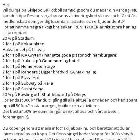
DOKUMENT
Hej!
Vill du hjälpa Skiljebo SK Fotboll samtidigt som du maxar din vardag? Nu
kan du köpa Restaurangchansens aktiveringskod via oss och få ett års
KONTAKT
medlemskap som ger dig tusentals rabatter och erbjudanden! 🎉
För att nämna några riktigt bra saker i RC vi TYCKER är riktigt bra har jag
listan nedan:
20 % på Stadium
2 för 1 på Kokpunkten
Halva priset på biltvätt
2 för 1 på ICA Grytan ( har jätte goda pizzor och hamburgare)
2 för 1 på frukost på Goodmorning hotell
2 för 1 på Home Hotel Etage
2 för 1 på Icanders ( Ligger bredvid ICA Maxi hälla)
2 för 1 på Pizza Hut
2 för 1 på Subway på Hälla
2 för 1 på Sushi Yama
50 % på Bowling och Shuffleboard på Olerys
För endast 300 kr får du tillgång till alla aktuella områden och kan spara
upp till 50% på restauranger, butiker och aktiviteter.
Det bästa? 50% av summan går direkt till oss och vårt arbete i
föreningen. 💪
Du köper genom att maila info@skiljebosk.nu och berättar att du är
intresserad av att köpa. Det finns singel koder/appar för 300 kr/styck
och koder/familjeapp 450 kr/styck ( kan dela med fler i familjen). När