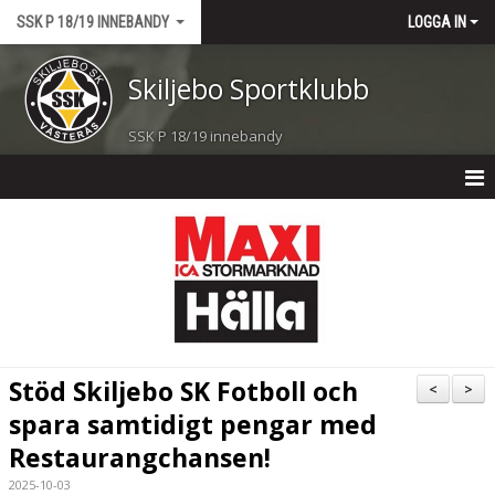
SSK P 18/19 INNEBANDY
LOGGA IN
Skiljebo Sportklubb
SSK P 18/19 innebandy
HEM
NYHETER
KALENDER
MATCHER
Stöd Skiljebo SK Fotboll och
<
>
TRUPPEN
spara samtidigt pengar med
Restaurangchansen!
BILDGALLERI
2025-10-03