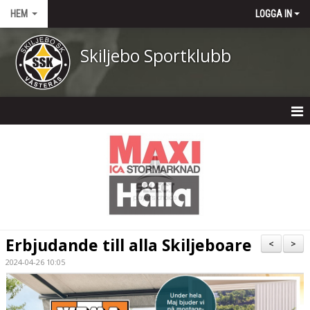
HEM
LOGGA IN
Skiljebo Sportklubb
HEM
NYHETER
OM KLUBBEN
KONTAKT
Erbjudande till alla Skiljeboare
<
>
KALENDER
2024-04-26 10:05
DOKUMENT