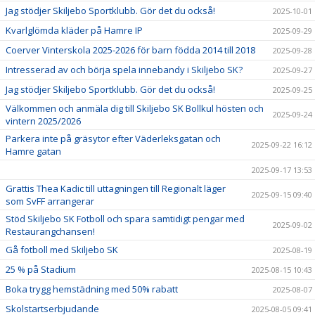
Jag stödjer Skiljebo Sportklubb. Gör det du också!
2025-10-01
Kvarlglömda kläder på Hamre IP
2025-09-29
Coerver Vinterskola 2025-2026 för barn födda 2014 till 2018
2025-09-28
Intresserad av och börja spela innebandy i Skiljebo SK?
2025-09-27
Jag stödjer Skiljebo Sportklubb. Gör det du också!
2025-09-25
Välkommen och anmäla dig till Skiljebo SK Bollkul hösten och
2025-09-24
vintern 2025/2026
Parkera inte på gräsytor efter Väderleksgatan och
2025-09-22 16:12
Hamre gatan
2025-09-17 13:53
Grattis Thea Kadic till uttagningen till Regionalt läger
2025-09-15 09:40
som SvFF arrangerar
Stöd Skiljebo SK Fotboll och spara samtidigt pengar med
2025-09-02
Restaurangchansen!
Gå fotboll med Skiljebo SK
2025-08-19
25 % på Stadium
2025-08-15 10:43
Boka trygg hemstädning med 50% rabatt
2025-08-07
Skolstartserbjudande
2025-08-05 09:41