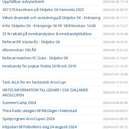
Uppfällbar avbytarbänk
2024-08-20 11:14
367 570 besökare på Skiljebo SK hemsida 2023
2024-08-20 09:57
Vilken dramatik och avslutning på Skiljebo SK - Enköping
2024-08-18 17:11
Inför Skiljebo SK - Enköpings SK FK 18/8 klockan: 14.00
2024-08-16 15:27
25 % rabatt på innebandyskor & innebandyklubbor
2024-08-16 10:46
Referat IFK Västerås - Skiljebo SK
2024-08-14 10:51
Allsvenskan 100 ÅR
2024-08-13 07:22
Referat matchen FC Gute - Skiljebo SK
2024-08-12 14:07
Innebandy för pojkar födda 2018 och 2019
2024-07-27 12:47
2024-07-01 10:40
Tack ALLA för en fantastisk ArosCup!
2024-06-17 21:03
VIKTIG INFORMATION TILL LEDARE I SSK GÄLLANDE
2024-06-10 09:05
AROSCUPEN
SummerCamp 2024
2024-06-08 09:40
Thea Kadic uttagen till Riksläger i Halmstad
2024-06-06 08:07
Spelprogram ArosCupen 2024
2024-06-05 08:35
Inbjudan till Fotbollens dag 24 augusti 2024
2024-06-01 09:12