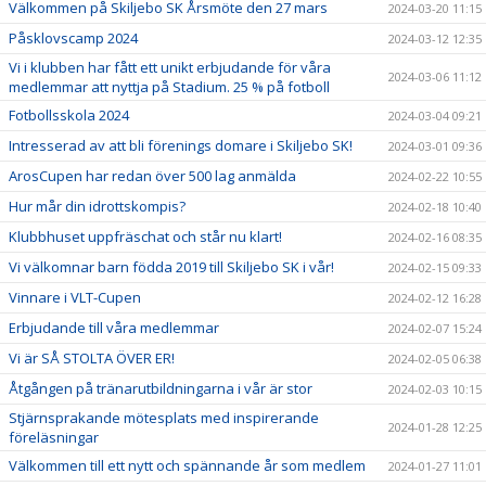
Välkommen på Skiljebo SK Årsmöte den 27 mars
2024-03-20 11:15
Påsklovscamp 2024
2024-03-12 12:35
Vi i klubben har fått ett unikt erbjudande för våra
2024-03-06 11:12
medlemmar att nyttja på Stadium. 25 % på fotboll
Fotbollsskola 2024
2024-03-04 09:21
Intresserad av att bli förenings domare i Skiljebo SK!
2024-03-01 09:36
ArosCupen har redan över 500 lag anmälda
2024-02-22 10:55
Hur mår din idrottskompis?
2024-02-18 10:40
Klubbhuset uppfräschat och står nu klart!
2024-02-16 08:35
Vi välkomnar barn födda 2019 till Skiljebo SK i vår!
2024-02-15 09:33
Vinnare i VLT-Cupen
2024-02-12 16:28
Erbjudande till våra medlemmar
2024-02-07 15:24
Vi är SÅ STOLTA ÖVER ER!
2024-02-05 06:38
Åtgången på tränarutbildningarna i vår är stor
2024-02-03 10:15
Stjärnsprakande mötesplats med inspirerande
2024-01-28 12:25
föreläsningar
Välkommen till ett nytt och spännande år som medlem
2024-01-27 11:01