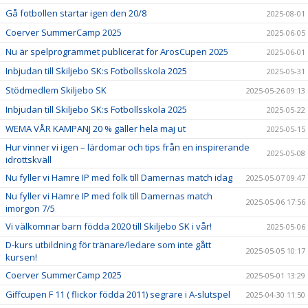
Gå fotbollen startar igen den 20/8
2025-08-01
Coerver SummerCamp 2025
2025-06-05
Nu är spelprogrammet publicerat för ArosCupen 2025
2025-06-01
Inbjudan till Skiljebo SK:s Fotbollsskola 2025
2025-05-31
Stödmedlem Skiljebo SK
2025-05-26 09:13
Inbjudan till Skiljebo SK:s Fotbollsskola 2025
2025-05-22
WEMA VÅR KAMPANJ 20 % gäller hela maj ut
2025-05-15
Hur vinner vi igen – lärdomar och tips från en inspirerande
2025-05-08
idrottskväll
Nu fyller vi Hamre IP med folk till Damernas match idag
2025-05-07 09:47
Nu fyller vi Hamre IP med folk till Damernas match
2025-05-06 17:56
imorgon 7/5
Vi välkomnar barn födda 2020 till Skiljebo SK i vår!
2025-05-06
D-kurs utbildning för tränare/ledare som inte gått
2025-05-05 10:17
kursen!
Coerver SummerCamp 2025
2025-05-01 13:29
Giffcupen F 11 ( flickor födda 2011) segrare i A-slutspel
2025-04-30 11:50