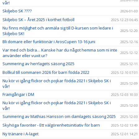
vår!
Skiljebo SK ????
2026-01-03
Skiljebo SK – Året 2025 i korthet fotboll
2025-12-23 06:45
Nu finns möjlighet och anmäla sig till D-kursen som ledare i
2025-12-20
Skiljebo SK!
Bli domare eller funktionär i ArosCupen 13-16 juni
2025-12-16
Var med och bidra… Kanske har du något hemma som ni inte
2025-12-12
använder eller vuxit ur?
Summering av herrlagets säsong 2025
2025-12-11
Bollkul till sommaren 2026 för barn födda 2022
2025-12-10 07:01
Nu kör vi igång flickor och pojkar födda 2021 i Skiljebo SK i
2025-12-09
vår!
Framgångar i DM
2025-12-03 10:33
Nu kör vi igång flickor och pojkar födda 2021 i Skiljebo SK i
2025-12-03
vår!
Summering av Mathias Hansson om damlagets säsong 2025
2025-12-03
Skyhöga favoriter - Ett välgörenhetsinitiativ för barn
2025-12-02 13:49
Ny tränare i A-laget
2025-12-01 14:21