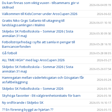
Du kan finnas som viktig vuxen - tillsammans gör vi
2026-06-04 09:19
skillnad
Välkommen till KidsCorner under ArosCupen 2026
2026-06-02
Grattis Niko Grgic Sallanto till uttagning till
2026-06-01 10:10
landslagssamlingen i Malmö
Skiljebo SK Fotbollsskola – Sommar 2026 ( Sista
2026-05-30 09:50
anmälan 31 maj)
Fotbollströjefredag i syfte att samla in pengar till
2026-05-28 16:10
Barncancerfonden
Gå fotboll
2026-05-28 08:05
ALL TIME HIGH" med lag i ArosCupen 2026
2026-05-27
Skiljebo SK Fotbollsskola – Sommar 2026 ( Sista
2026-05-26 07:54
anmälan 31 maj)
Hamregatan mellan väderleksgatan och Gösgatan får
2026-05-24
asfaltbeläggning
Skiljebo SK Fotbollsskola – Sommar 2026
2026-05-19
Skyhöga favoriter - Ett välgörenhetsinitiativ för barn
2026-05-18
Ny ordförande i Skiljebo SK
2026-05-16 10:17
?? En förening byggd av hjärtan ??
2026-05-15