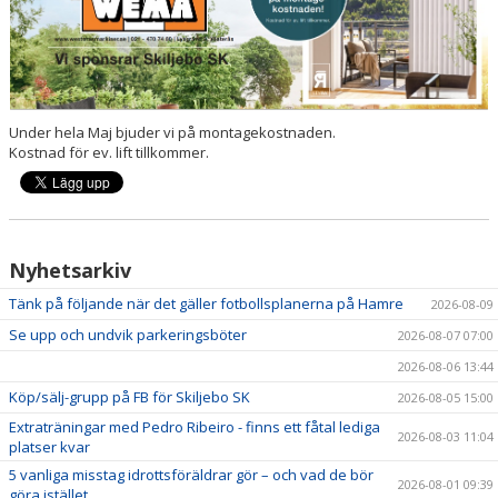
VÅRA LAG/TRÄNARE
MATCHER
BÖRJA I SKILJEBO SK
Under hela Maj bjuder vi på montagekostnaden.
Kostnad för ev. lift tillkommer.
BOKNING KLUBBHUSET
VÅRA AVGIFTER
VÅR HISTORIA
Nyhetsarkiv
Tänk på följande när det gäller fotbollsplanerna på Hamre
2026-08-09
Se upp och undvik parkeringsböter
2026-08-07 07:00
2026-08-06 13:44
Köp/sälj-grupp på FB för Skiljebo SK
2026-08-05 15:00
Extraträningar med Pedro Ribeiro - finns ett fåtal lediga
2026-08-03 11:04
platser kvar
5 vanliga misstag idrottsföräldrar gör – och vad de bör
2026-08-01 09:39
göra istället