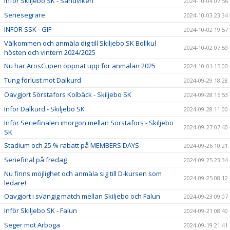
Inför Skiljebo SK - Sandviken
2024-10-04 07:56
Seriesegrare
2024-10-03 23:34
INFÖR SSK - GIF
2024-10-02 19:57
Välkommen och anmäla dig till Skiljebo SK Bollkul
2024-10-02 07:59
hösten och vintern 2024/2025
Nu har ArosCupen öppnat upp för anmälan 2025
2024-10-01 15:00
Tung förlust mot Dalkurd
2024-09-29 18:28
Oavgjort Sörstafors Kolbäck - Skiljebo SK
2024-09-28 15:53
Inför Dalkurd - Skiljebo SK
2024-09-28 11:00
Inför Seriefinalen imorgon mellan Sörstafors - Skiljebo
2024-09-27 07:40
SK
Stadium och 25 % rabatt på MEMBERS DAYS
2024-09-26 10:21
Seriefinal på fredag
2024-09-25 23:34
Nu finns möjlighet och anmäla sig till D-kursen som
2024-09-25 08:12
ledare!
Oavgjort i svängig match mellan Skiljebo och Falun
2024-09-23 09:07
Inför Skiljebo SK - Falun
2024-09-21 08:40
Seger mot Arboga
2024-09-19 21:41