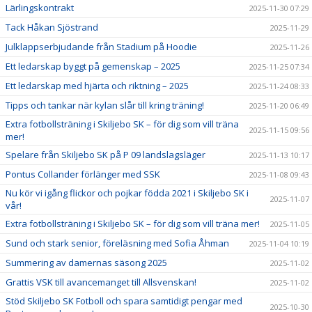
Lärlingskontrakt
2025-11-30 07:29
Tack Håkan Sjöstrand
2025-11-29
Julklappserbjudande från Stadium på Hoodie
2025-11-26
Ett ledarskap byggt på gemenskap – 2025
2025-11-25 07:34
Ett ledarskap med hjärta och riktning – 2025
2025-11-24 08:33
Tipps och tankar när kylan slår till kring träning!
2025-11-20 06:49
Extra fotbollsträning i Skiljebo SK – för dig som vill träna
2025-11-15 09:56
mer!
Spelare från Skiljebo SK på P 09 landslagsläger
2025-11-13 10:17
Pontus Collander förlänger med SSK
2025-11-08 09:43
Nu kör vi igång flickor och pojkar födda 2021 i Skiljebo SK i
2025-11-07
vår!
Extra fotbollsträning i Skiljebo SK – för dig som vill träna mer!
2025-11-05
Sund och stark senior, föreläsning med Sofia Åhman
2025-11-04 10:19
Summering av damernas säsong 2025
2025-11-02
Grattis VSK till avancemanget till Allsvenskan!
2025-11-02
Stöd Skiljebo SK Fotboll och spara samtidigt pengar med
2025-10-30