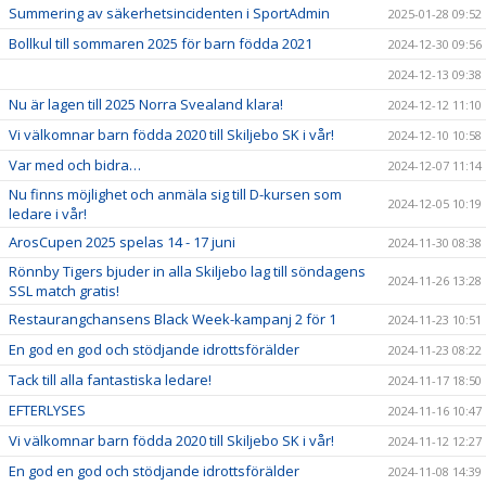
Summering av säkerhetsincidenten i SportAdmin
2025-01-28 09:52
Bollkul till sommaren 2025 för barn födda 2021
2024-12-30 09:56
2024-12-13 09:38
Nu är lagen till 2025 Norra Svealand klara!
2024-12-12 11:10
Vi välkomnar barn födda 2020 till Skiljebo SK i vår!
2024-12-10 10:58
Var med och bidra…
2024-12-07 11:14
Nu finns möjlighet och anmäla sig till D-kursen som
2024-12-05 10:19
ledare i vår!
ArosCupen 2025 spelas 14 - 17 juni
2024-11-30 08:38
Rönnby Tigers bjuder in alla Skiljebo lag till söndagens
2024-11-26 13:28
SSL match gratis!
Restaurangchansens Black Week-kampanj 2 för 1
2024-11-23 10:51
En god en god och stödjande idrottsförälder
2024-11-23 08:22
Tack till alla fantastiska ledare!
2024-11-17 18:50
EFTERLYSES
2024-11-16 10:47
Vi välkomnar barn födda 2020 till Skiljebo SK i vår!
2024-11-12 12:27
En god en god och stödjande idrottsförälder
2024-11-08 14:39