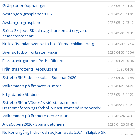
Gräsplaner öppnar igen
2026-05-14 11:00
Avstängda gräsplaner 13/5
2026-05-13 11:01
Avstängda gräsplaner
2026-05-12 13:10
Stötta Skiljebo SK och tag chansen att dryga ut
2026-05-09 09:31
semesterkassan!
Nu kraftsamlar svensk fotboll för matchklimathelg!
2026-05-07 07:54
Svensk fotboll fortsätter växa
2026-04-30 15:06
Extraträningar med Pedro Ribeiro
2026-04-28 10:36
Från gräsrötter till ArosCupen!
2026-04-09
Skiljebo SK Fotbollsskola – Sommar 2026
2026-04-02 07:55
Välkommen på årsmöte 26 mars
2026-03-23 14:22
Erbjudande Stadium
2026-03-19 14:20
Skiljebo SK är Västerås största barn- och
2026-02-12 15:23
ungdomsförening i fotboll & näst störst på innebandy!
Välkommen på årsmöte den 26 mars
2026-01-26 14:33
ArosCupen 2026 - Spara datumen!
2026-01-25 09:40
Nu kör vi igång flickor och pojkar födda 2021 i Skiljebo SK i
2026-01-06