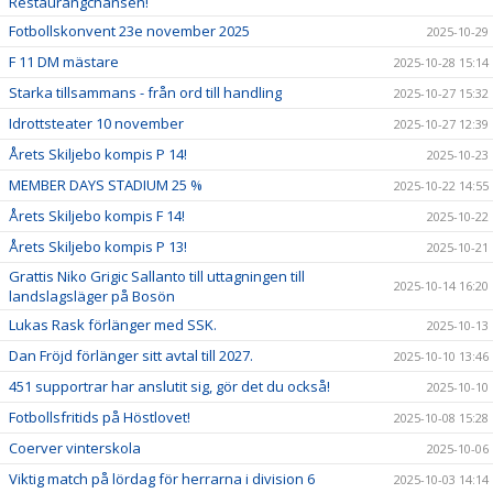
Restaurangchansen!
Fotbollskonvent 23e november 2025
2025-10-29
F 11 DM mästare
2025-10-28 15:14
Starka tillsammans - från ord till handling
2025-10-27 15:32
Idrottsteater 10 november
2025-10-27 12:39
Årets Skiljebo kompis P 14!
2025-10-23
MEMBER DAYS STADIUM 25 %
2025-10-22 14:55
Årets Skiljebo kompis F 14!
2025-10-22
Årets Skiljebo kompis P 13!
2025-10-21
Grattis Niko Grigic Sallanto till uttagningen till
2025-10-14 16:20
landslagsläger på Bosön
Lukas Rask förlänger med SSK.
2025-10-13
Dan Fröjd förlänger sitt avtal till 2027.
2025-10-10 13:46
451 supportrar har anslutit sig, gör det du också!
2025-10-10
Fotbollsfritids på Höstlovet!
2025-10-08 15:28
Coerver vinterskola
2025-10-06
Viktig match på lördag för herrarna i division 6
2025-10-03 14:14