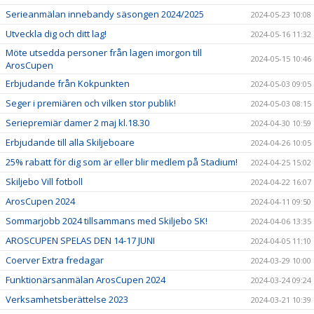
Serieanmälan innebandy säsongen 2024/2025
2024-05-23 10:08
Utveckla dig och ditt lag!
2024-05-16 11:32
Möte utsedda personer från lagen imorgon till
2024-05-15 10:46
ArosCupen
Erbjudande från Kokpunkten
2024-05-03 09:05
Seger i premiären och vilken stor publik!
2024-05-03 08:15
Seriepremiär damer 2 maj kl.18.30
2024-04-30 10:59
Erbjudande till alla Skiljeboare
2024-04-26 10:05
25% rabatt för dig som är eller blir medlem på Stadium!
2024-04-25 15:02
Skiljebo Vill fotboll
2024-04-22 16:07
ArosCupen 2024
2024-04-11 09:50
Sommarjobb 2024 tillsammans med Skiljebo SK!
2024-04-06 13:35
AROSCUPEN SPELAS DEN 14-17 JUNI
2024-04-05 11:10
Coerver Extra fredagar
2024-03-29 10:00
Funktionärsanmälan ArosCupen 2024
2024-03-24 09:24
Verksamhetsberättelse 2023
2024-03-21 10:39