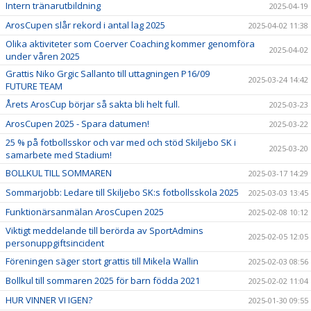
Intern tränarutbildning
2025-04-19
ArosCupen slår rekord i antal lag 2025
2025-04-02 11:38
Olika aktiviteter som Coerver Coaching kommer genomföra
2025-04-02
under våren 2025
Grattis Niko Grgic Sallanto till uttagningen P16/09
2025-03-24 14:42
FUTURE TEAM
Årets ArosCup börjar så sakta bli helt full.
2025-03-23
ArosCupen 2025 - Spara datumen!
2025-03-22
25 % på fotbollsskor och var med och stöd Skiljebo SK i
2025-03-20
samarbete med Stadium!
BOLLKUL TILL SOMMAREN
2025-03-17 14:29
Sommarjobb: Ledare till Skiljebo SK:s fotbollsskola 2025
2025-03-03 13:45
Funktionärsanmälan ArosCupen 2025
2025-02-08 10:12
Viktigt meddelande till berörda av SportAdmins
2025-02-05 12:05
personuppgiftsincident
Föreningen säger stort grattis till Mikela Wallin
2025-02-03 08:56
Bollkul till sommaren 2025 för barn födda 2021
2025-02-02 11:04
HUR VINNER VI IGEN?
2025-01-30 09:55