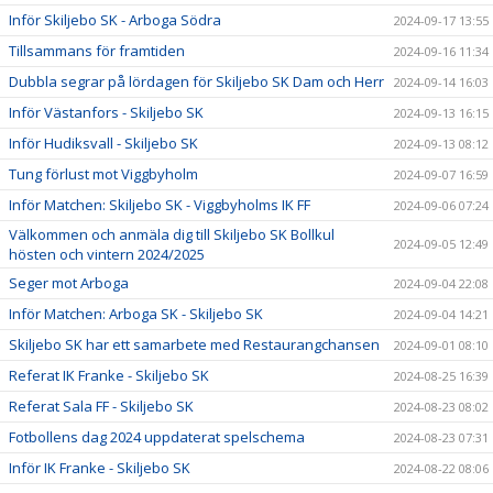
Inför Skiljebo SK - Arboga Södra
2024-09-17 13:55
Tillsammans för framtiden
2024-09-16 11:34
Dubbla segrar på lördagen för Skiljebo SK Dam och Herr
2024-09-14 16:03
Inför Västanfors - Skiljebo SK
2024-09-13 16:15
Inför Hudiksvall - Skiljebo SK
2024-09-13 08:12
Tung förlust mot Viggbyholm
2024-09-07 16:59
Inför Matchen: Skiljebo SK - Viggbyholms IK FF
2024-09-06 07:24
Välkommen och anmäla dig till Skiljebo SK Bollkul
2024-09-05 12:49
hösten och vintern 2024/2025
Seger mot Arboga
2024-09-04 22:08
Inför Matchen: Arboga SK - Skiljebo SK
2024-09-04 14:21
Skiljebo SK har ett samarbete med Restaurangchansen
2024-09-01 08:10
Referat IK Franke - Skiljebo SK
2024-08-25 16:39
Referat Sala FF - Skiljebo SK
2024-08-23 08:02
Fotbollens dag 2024 uppdaterat spelschema
2024-08-23 07:31
Inför IK Franke - Skiljebo SK
2024-08-22 08:06