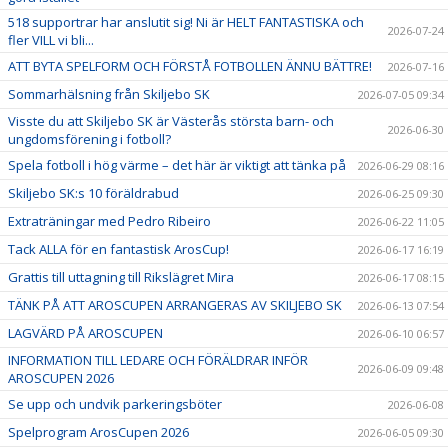
518 supportrar har anslutit sig! Ni är HELT FANTASTISKA och
2026-07-24
fler VILL vi bli...
ATT BYTA SPELFORM OCH FÖRSTÅ FOTBOLLEN ÄNNU BÄTTRE!
2026-07-16
Sommarhälsning från Skiljebo SK
2026-07-05 09:34
Visste du att Skiljebo SK är Västerås största barn- och
2026-06-30
ungdomsförening i fotboll?
Spela fotboll i hög värme – det här är viktigt att tänka på
2026-06-29 08:16
Skiljebo SK:s 10 föräldrabud
2026-06-25 09:30
Extraträningar med Pedro Ribeiro
2026-06-22 11:05
Tack ALLA för en fantastisk ArosCup!
2026-06-17 16:19
Grattis till uttagning till Rikslägret Mira
2026-06-17 08:15
TÄNK PÅ ATT AROSCUPEN ARRANGERAS AV SKILJEBO SK
2026-06-13 07:54
LAGVÄRD PÅ AROSCUPEN
2026-06-10 06:57
INFORMATION TILL LEDARE OCH FÖRÄLDRAR INFÖR
2026-06-09 09:48
AROSCUPEN 2026
Se upp och undvik parkeringsböter
2026-06-08
Spelprogram ArosCupen 2026
2026-06-05 09:30