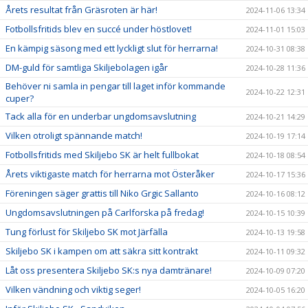
Årets resultat från Gräsroten är här!
2024-11-06 13:34
Fotbollsfritids blev en succé under höstlovet!
2024-11-01 15:03
En kämpig säsong med ett lyckligt slut för herrarna!
2024-10-31 08:38
DM-guld för samtliga Skiljebolagen igår
2024-10-28 11:36
Behöver ni samla in pengar till laget inför kommande
2024-10-22 12:31
cuper?
Tack alla för en underbar ungdomsavslutning
2024-10-21 14:29
Vilken otroligt spännande match!
2024-10-19 17:14
Fotbollsfritids med Skiljebo SK är helt fullbokat
2024-10-18 08:54
Årets viktigaste match för herrarna mot Österåker
2024-10-17 15:36
Föreningen säger grattis till Niko Grgic Sallanto
2024-10-16 08:12
Ungdomsavslutningen på Carlforska på fredag!
2024-10-15 10:39
Tung förlust för Skiljebo SK mot Järfälla
2024-10-13 19:58
Skiljebo SK i kampen om att säkra sitt kontrakt
2024-10-11 09:32
Låt oss presentera Skiljebo SK:s nya damtränare!
2024-10-09 07:20
Vilken vändning och viktig seger!
2024-10-05 16:20