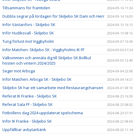
Tillsammans för framtiden
2024-09-16 11:34
Dubbla segrar på lördagen för Skiljebo SK Dam och Herr
2024-09-14 16:03
Inför Västanfors - Skiljebo SK
2024-09-13 16:15
Inför Hudiksvall - Skiljebo SK
2024-09-13 08:12
Tung förlust mot Viggbyholm
2024-09-07 16:59
Inför Matchen: Skiljebo SK - Viggbyholms IK FF
2024-09-06 07:24
Välkommen och anmäla dig till Skiljebo SK Bollkul
2024-09-05 12:49
hösten och vintern 2024/2025
Seger mot Arboga
2024-09-04 22:08
Inför Matchen: Arboga SK - Skiljebo SK
2024-09-04 14:21
Skiljebo SK har ett samarbete med Restaurangchansen
2024-09-01 08:10
Referat IK Franke - Skiljebo SK
2024-08-25 16:39
Referat Sala FF - Skiljebo SK
2024-08-23 08:02
Fotbollens dag 2024 uppdaterat spelschema
2024-08-23 07:31
Inför IK Franke - Skiljebo SK
2024-08-22 08:06
Uppfällbar avbytarbänk
2024-08-20 11:14