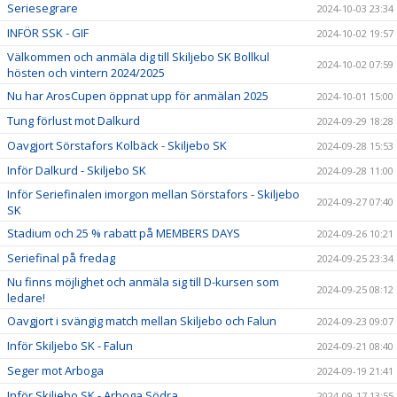
Seriesegrare
2024-10-03 23:34
INFÖR SSK - GIF
2024-10-02 19:57
Välkommen och anmäla dig till Skiljebo SK Bollkul
2024-10-02 07:59
hösten och vintern 2024/2025
Nu har ArosCupen öppnat upp för anmälan 2025
2024-10-01 15:00
Tung förlust mot Dalkurd
2024-09-29 18:28
Oavgjort Sörstafors Kolbäck - Skiljebo SK
2024-09-28 15:53
Inför Dalkurd - Skiljebo SK
2024-09-28 11:00
Inför Seriefinalen imorgon mellan Sörstafors - Skiljebo
2024-09-27 07:40
SK
Stadium och 25 % rabatt på MEMBERS DAYS
2024-09-26 10:21
Seriefinal på fredag
2024-09-25 23:34
Nu finns möjlighet och anmäla sig till D-kursen som
2024-09-25 08:12
ledare!
Oavgjort i svängig match mellan Skiljebo och Falun
2024-09-23 09:07
Inför Skiljebo SK - Falun
2024-09-21 08:40
Seger mot Arboga
2024-09-19 21:41
Inför Skiljebo SK - Arboga Södra
2024-09-17 13:55