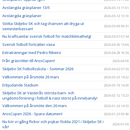
Avstängda gräsplaner 13/5
2026-05-13 11:01
Avstängda gräsplaner
2026-05-12 13:10
Stötta Skiljebo SK och tag chansen att dryga ut
2026-05-09 09:31
semesterkassan!
Nu kraftsamlar svensk fotboll för matchklimathelg!
2026-05-07 07:54
Svensk fotboll fortsätter växa
2026-04-30 15:06
Extraträningar med Pedro Ribeiro
2026-04-28 10:36
Från gräsrötter till ArosCupen!
2026-04-09
Skiljebo SK Fotbollsskola – Sommar 2026
2026-04-02 07:55
Välkommen på årsmöte 26 mars
2026-03-23 14:22
Erbjudande Stadium
2026-03-19 14:20
Skiljebo SK är Västerås största barn- och
2026-02-12 15:23
ungdomsförening i fotboll & näst störst på innebandy!
Välkommen på årsmöte den 26 mars
2026-01-26 14:33
ArosCupen 2026 - Spara datumen!
2026-01-25 09:40
Nu kör vi igång flickor och pojkar födda 2021 i Skiljebo SK i
2026-01-06
vår!