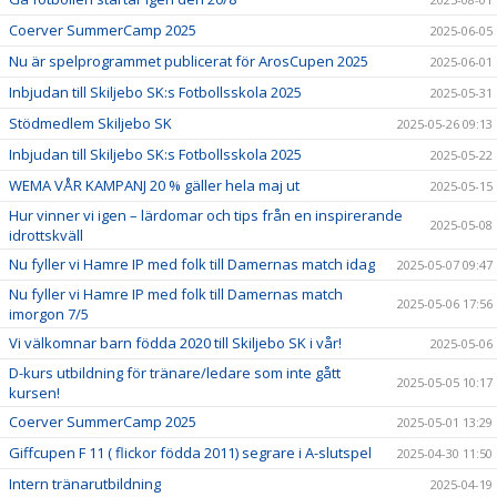
Coerver SummerCamp 2025
2025-06-05
Nu är spelprogrammet publicerat för ArosCupen 2025
2025-06-01
Inbjudan till Skiljebo SK:s Fotbollsskola 2025
2025-05-31
Stödmedlem Skiljebo SK
2025-05-26 09:13
Inbjudan till Skiljebo SK:s Fotbollsskola 2025
2025-05-22
WEMA VÅR KAMPANJ 20 % gäller hela maj ut
2025-05-15
Hur vinner vi igen – lärdomar och tips från en inspirerande
2025-05-08
idrottskväll
Nu fyller vi Hamre IP med folk till Damernas match idag
2025-05-07 09:47
Nu fyller vi Hamre IP med folk till Damernas match
2025-05-06 17:56
imorgon 7/5
Vi välkomnar barn födda 2020 till Skiljebo SK i vår!
2025-05-06
D-kurs utbildning för tränare/ledare som inte gått
2025-05-05 10:17
kursen!
Coerver SummerCamp 2025
2025-05-01 13:29
Giffcupen F 11 ( flickor födda 2011) segrare i A-slutspel
2025-04-30 11:50
Intern tränarutbildning
2025-04-19