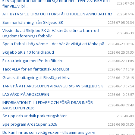
518 supportrar har anslutit sig! Ni är HELT FANTASTISKA och
2026-07-24
fler VILL vi bli...
ATT BYTA SPELFORM OCH FÖRSTÅ FOTBOLLEN ÄNNU BÄTTRE!
2026-07-16
Sommarhälsning från Skiljebo SK
2026-07-05 09:34
Visste du att Skiljebo SK är Västerås största barn- och
2026-06-30
ungdomsförening i fotboll?
Spela fotboll i hög värme – det här är viktigt att tänka på
2026-06-29 08:16
Skiljebo SK:s 10 föräldrabud
2026-06-25 09:30
Extraträningar med Pedro Ribeiro
2026-06-22 11:05
Tack ALLA för en fantastisk ArosCup!
2026-06-17 16:19
Grattis till uttagning till Rikslägret Mira
2026-06-17 08:15
TÄNK PÅ ATT AROSCUPEN ARRANGERAS AV SKILJEBO SK
2026-06-13 07:54
LAGVÄRD PÅ AROSCUPEN
2026-06-10 06:57
INFORMATION TILL LEDARE OCH FÖRÄLDRAR INFÖR
2026-06-09 09:48
AROSCUPEN 2026
Se upp och undvik parkeringsböter
2026-06-08
Spelprogram ArosCupen 2026
2026-06-05 09:30
Du kan finnas som viktig vuxen - tillsammans gör vi
2026-06-04 09:19