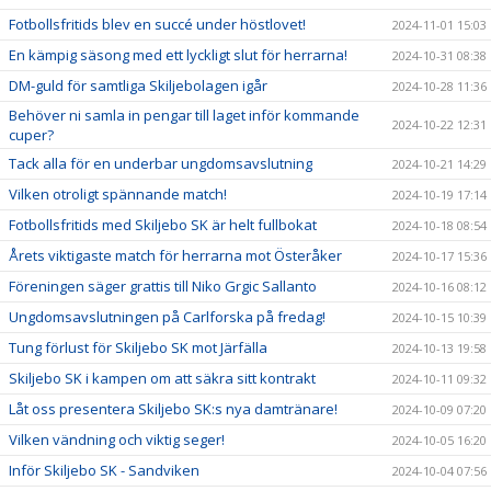
Fotbollsfritids blev en succé under höstlovet!
2024-11-01 15:03
En kämpig säsong med ett lyckligt slut för herrarna!
2024-10-31 08:38
DM-guld för samtliga Skiljebolagen igår
2024-10-28 11:36
Behöver ni samla in pengar till laget inför kommande
2024-10-22 12:31
cuper?
Tack alla för en underbar ungdomsavslutning
2024-10-21 14:29
Vilken otroligt spännande match!
2024-10-19 17:14
Fotbollsfritids med Skiljebo SK är helt fullbokat
2024-10-18 08:54
Årets viktigaste match för herrarna mot Österåker
2024-10-17 15:36
Föreningen säger grattis till Niko Grgic Sallanto
2024-10-16 08:12
Ungdomsavslutningen på Carlforska på fredag!
2024-10-15 10:39
Tung förlust för Skiljebo SK mot Järfälla
2024-10-13 19:58
Skiljebo SK i kampen om att säkra sitt kontrakt
2024-10-11 09:32
Låt oss presentera Skiljebo SK:s nya damtränare!
2024-10-09 07:20
Vilken vändning och viktig seger!
2024-10-05 16:20
Inför Skiljebo SK - Sandviken
2024-10-04 07:56