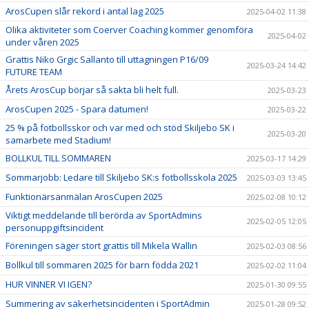
ArosCupen slår rekord i antal lag 2025
2025-04-02 11:38
Olika aktiviteter som Coerver Coaching kommer genomföra
2025-04-02
under våren 2025
Grattis Niko Grgic Sallanto till uttagningen P16/09
2025-03-24 14:42
FUTURE TEAM
Årets ArosCup börjar så sakta bli helt full.
2025-03-23
ArosCupen 2025 - Spara datumen!
2025-03-22
25 % på fotbollsskor och var med och stöd Skiljebo SK i
2025-03-20
samarbete med Stadium!
BOLLKUL TILL SOMMAREN
2025-03-17 14:29
Sommarjobb: Ledare till Skiljebo SK:s fotbollsskola 2025
2025-03-03 13:45
Funktionärsanmälan ArosCupen 2025
2025-02-08 10:12
Viktigt meddelande till berörda av SportAdmins
2025-02-05 12:05
personuppgiftsincident
Föreningen säger stort grattis till Mikela Wallin
2025-02-03 08:56
Bollkul till sommaren 2025 för barn födda 2021
2025-02-02 11:04
HUR VINNER VI IGEN?
2025-01-30 09:55
Summering av säkerhetsincidenten i SportAdmin
2025-01-28 09:52