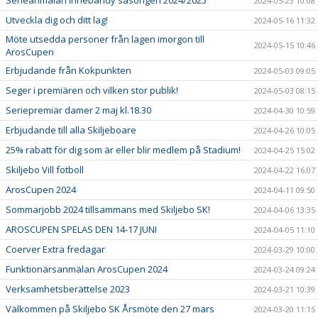
2024-05-23 10:08
Utveckla dig och ditt lag!
2024-05-16 11:32
Möte utsedda personer från lagen imorgon till
2024-05-15 10:46
ArosCupen
Erbjudande från Kokpunkten
2024-05-03 09:05
Seger i premiären och vilken stor publik!
2024-05-03 08:15
Seriepremiär damer 2 maj kl.18.30
2024-04-30 10:59
Erbjudande till alla Skiljeboare
2024-04-26 10:05
25% rabatt för dig som är eller blir medlem på Stadium!
2024-04-25 15:02
Skiljebo Vill fotboll
2024-04-22 16:07
ArosCupen 2024
2024-04-11 09:50
Sommarjobb 2024 tillsammans med Skiljebo SK!
2024-04-06 13:35
AROSCUPEN SPELAS DEN 14-17 JUNI
2024-04-05 11:10
Coerver Extra fredagar
2024-03-29 10:00
Funktionärsanmälan ArosCupen 2024
2024-03-24 09:24
Verksamhetsberättelse 2023
2024-03-21 10:39
Välkommen på Skiljebo SK Årsmöte den 27 mars
2024-03-20 11:15