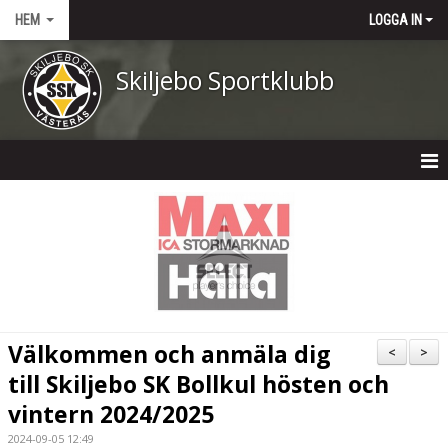
HEM
LOGGA IN
Skiljebo Sportklubb
HEM
NYHETER
OM KLUBBEN
KONTAKT
Välkommen och anmäla dig
<
>
KALENDER
till Skiljebo SK Bollkul hösten och
vintern 2024/2025
DOKUMENT
2024-09-05 12:49