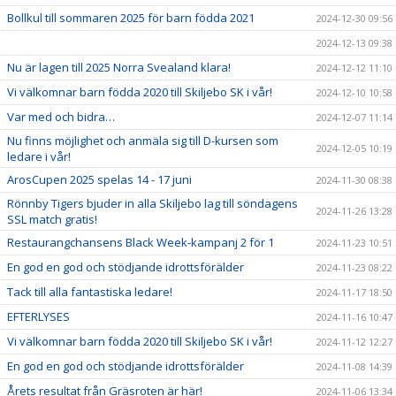
Bollkul till sommaren 2025 för barn födda 2021
2024-12-30 09:56
2024-12-13 09:38
Nu är lagen till 2025 Norra Svealand klara!
2024-12-12 11:10
Vi välkomnar barn födda 2020 till Skiljebo SK i vår!
2024-12-10 10:58
Var med och bidra…
2024-12-07 11:14
Nu finns möjlighet och anmäla sig till D-kursen som
2024-12-05 10:19
ledare i vår!
ArosCupen 2025 spelas 14 - 17 juni
2024-11-30 08:38
Rönnby Tigers bjuder in alla Skiljebo lag till söndagens
2024-11-26 13:28
SSL match gratis!
Restaurangchansens Black Week-kampanj 2 för 1
2024-11-23 10:51
En god en god och stödjande idrottsförälder
2024-11-23 08:22
Tack till alla fantastiska ledare!
2024-11-17 18:50
EFTERLYSES
2024-11-16 10:47
Vi välkomnar barn födda 2020 till Skiljebo SK i vår!
2024-11-12 12:27
En god en god och stödjande idrottsförälder
2024-11-08 14:39
Årets resultat från Gräsroten är här!
2024-11-06 13:34