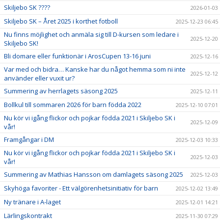
Skiljebo SK ????
2026-01-03
Skiljebo SK – Året 2025 i korthet fotboll
2025-12-23 06:45
Nu finns möjlighet och anmäla sig till D-kursen som ledare i
2025-12-20
Skiljebo SK!
Bli domare eller funktionär i ArosCupen 13-16 juni
2025-12-16
Var med och bidra… Kanske har du något hemma som ni inte
2025-12-12
använder eller vuxit ur?
Summering av herrlagets säsong 2025
2025-12-11
Bollkul till sommaren 2026 för barn födda 2022
2025-12-10 07:01
Nu kör vi igång flickor och pojkar födda 2021 i Skiljebo SK i
2025-12-09
vår!
Framgångar i DM
2025-12-03 10:33
Nu kör vi igång flickor och pojkar födda 2021 i Skiljebo SK i
2025-12-03
vår!
Summering av Mathias Hansson om damlagets säsong 2025
2025-12-03
Skyhöga favoriter - Ett välgörenhetsinitiativ för barn
2025-12-02 13:49
Ny tränare i A-laget
2025-12-01 14:21
Lärlingskontrakt
2025-11-30 07:29