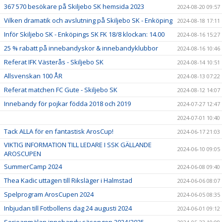
367 570 besökare på Skiljebo SK hemsida 2023
2024-08-20 09:57
Vilken dramatik och avslutning på Skiljebo SK - Enköping
2024-08-18 17:11
Inför Skiljebo SK - Enköpings SK FK 18/8 klockan: 14.00
2024-08-16 15:27
25 % rabatt på innebandyskor & innebandyklubbor
2024-08-16 10:46
Referat IFK Västerås - Skiljebo SK
2024-08-14 10:51
Allsvenskan 100 ÅR
2024-08-13 07:22
Referat matchen FC Gute - Skiljebo SK
2024-08-12 14:07
Innebandy för pojkar födda 2018 och 2019
2024-07-27 12:47
2024-07-01 10:40
Tack ALLA för en fantastisk ArosCup!
2024-06-17 21:03
VIKTIG INFORMATION TILL LEDARE I SSK GÄLLANDE
2024-06-10 09:05
AROSCUPEN
SummerCamp 2024
2024-06-08 09:40
Thea Kadic uttagen till Riksläger i Halmstad
2024-06-06 08:07
Spelprogram ArosCupen 2024
2024-06-05 08:35
Inbjudan till Fotbollens dag 24 augusti 2024
2024-06-01 09:12
Serieanmälan innebandy säsongen 2024/2025