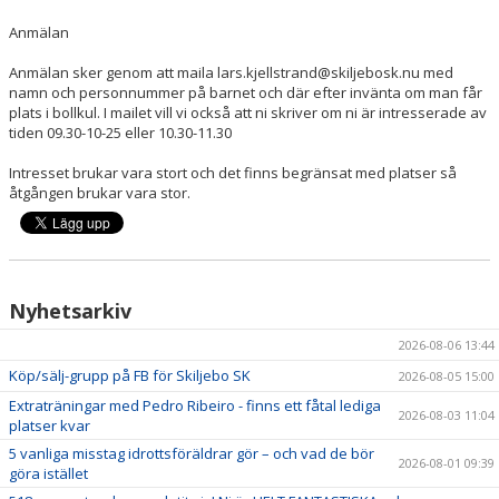
Anmälan
Anmälan sker genom att maila lars.kjellstrand@skiljebosk.nu med
namn och personnummer på barnet och där efter invänta om man får
plats i bollkul. I mailet vill vi också att ni skriver om ni är intresserade av
tiden 09.30-10-25 eller 10.30-11.30
Intresset brukar vara stort och det finns begränsat med platser så
åtgången brukar vara stor.
Nyhetsarkiv
2026-08-06 13:44
Köp/sälj-grupp på FB för Skiljebo SK
2026-08-05 15:00
Extraträningar med Pedro Ribeiro - finns ett fåtal lediga
2026-08-03 11:04
platser kvar
5 vanliga misstag idrottsföräldrar gör – och vad de bör
2026-08-01 09:39
göra istället