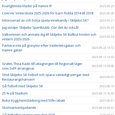
Kvarlglömda kläder på Hamre IP
2025-09-29
Coerver Vinterskola 2025-2026 för barn födda 2014 till 2018
2025-09-28
Intresserad av och börja spela innebandy i Skiljebo SK?
2025-09-27
Jag stödjer Skiljebo Sportklubb. Gör det du också!
2025-09-25
Välkommen och anmäla dig till Skiljebo SK Bollkul hösten och
2025-09-24
vintern 2025/2026
Parkera inte på gräsytor efter Väderleksgatan och
2025-09-22 16:12
Hamre gatan
2025-09-17 13:53
Grattis Thea Kadic till uttagningen till Regionalt läger
2025-09-15 09:40
som SvFF arrangerar
Stöd Skiljebo SK Fotboll och spara samtidigt pengar med
2025-09-02
Restaurangchansen!
Gå fotboll med Skiljebo SK
2025-08-19
25 % på Stadium
2025-08-15 10:43
Boka trygg hemstädning med 50% rabatt
2025-08-07
Skolstartserbjudande
2025-08-05 09:41
Gå fotbollen startar igen den 20/8
2025-08-01