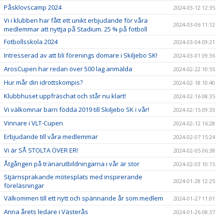
Påsklovscamp 2024
2024-03-12 12:35
Vi i klubben har fått ett unikt erbjudande för våra
2024-03-06 11:12
medlemmar att nyttja på Stadium. 25 % på fotboll
Fotbollsskola 2024
2024-03-04 09:21
Intresserad av att bli förenings domare i Skiljebo SK!
2024-03-01 09:36
ArosCupen har redan över 500 lag anmälda
2024-02-22 10:55
Hur mår din idrottskompis?
2024-02-18 10:40
Klubbhuset uppfräschat och står nu klart!
2024-02-16 08:35
Vi välkomnar barn födda 2019 till Skiljebo SK i vår!
2024-02-15 09:33
Vinnare i VLT-Cupen
2024-02-12 16:28
Erbjudande till våra medlemmar
2024-02-07 15:24
Vi är SÅ STOLTA ÖVER ER!
2024-02-05 06:38
Åtgången på tränarutbildningarna i vår är stor
2024-02-03 10:15
Stjärnsprakande mötesplats med inspirerande
2024-01-28 12:25
föreläsningar
Välkommen till ett nytt och spännande år som medlem
2024-01-27 11:01
Anna årets ledare i Västerås
2024-01-26 08:37