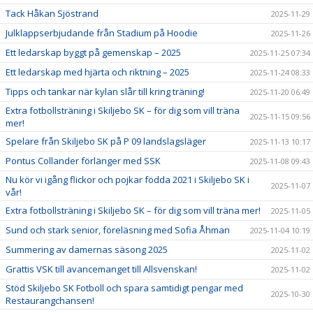
Tack Håkan Sjöstrand
2025-11-29
Julklappserbjudande från Stadium på Hoodie
2025-11-26
Ett ledarskap byggt på gemenskap – 2025
2025-11-25 07:34
Ett ledarskap med hjärta och riktning – 2025
2025-11-24 08:33
Tipps och tankar när kylan slår till kring träning!
2025-11-20 06:49
Extra fotbollsträning i Skiljebo SK – för dig som vill träna
2025-11-15 09:56
mer!
Spelare från Skiljebo SK på P 09 landslagsläger
2025-11-13 10:17
Pontus Collander förlänger med SSK
2025-11-08 09:43
Nu kör vi igång flickor och pojkar födda 2021 i Skiljebo SK i
2025-11-07
vår!
Extra fotbollsträning i Skiljebo SK – för dig som vill träna mer!
2025-11-05
Sund och stark senior, föreläsning med Sofia Åhman
2025-11-04 10:19
Summering av damernas säsong 2025
2025-11-02
Grattis VSK till avancemanget till Allsvenskan!
2025-11-02
Stöd Skiljebo SK Fotboll och spara samtidigt pengar med
2025-10-30
Restaurangchansen!