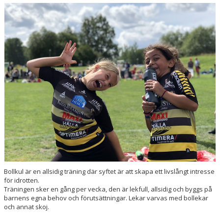
VÅRA LAG/TRÄNARE
MATCHER
BÖRJA I SKILJEBO SK
BOKNING KLUBBHUSET
VÅRA AVGIFTER
VÅR HISTORIA
Bollkul är en allsidig träning där syftet är att skapa ett livslångt intresse
för idrotten.
Träningen sker en gång per vecka, den är lekfull, allsidig och byggs på
barnens egna behov och förutsättningar. Lekar varvas med bollekar
och annat skoj.