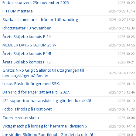
Fotbollskonvent 23e november 2025
2025-10-29
F 11 DM mästare
2025-10-28 15:14
Starka tillsammans - från ord till handling
2025-10-27 15:32
Idrottsteater 10 november
2025-10-27 12:39
Årets Skiljebo kompis P 14!
2025-10-23
MEMBER DAYS STADIUM 25 %
2025-10-22 14:55
Årets Skiljebo kompis F 14!
2025-10-22
Årets Skiljebo kompis P 13!
2025-10-21
Grattis Niko Grigic Sallanto till uttagningen till
2025-10-14 16:20
landslagsläger på Bosön
Lukas Rask förlänger med SSK.
2025-10-13
Dan Fröjd förlänger sitt avtal till 2027.
2025-10-10 13:46
451 supportrar har anslutit sig, gör det du också!
2025-10-10
Fotbollsfritids på Höstlovet!
2025-10-08 15:28
Coerver vinterskola
2025-10-06
Viktig match på lördag för herrarna i division 6
2025-10-03 14:14
Jag stödjer Skiljebo Sportklubb. Gör det du också!
2025-10-01