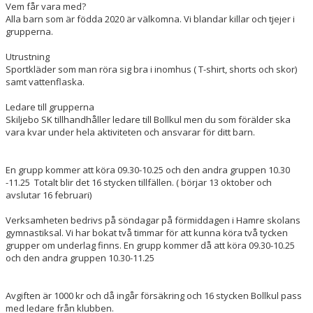
Vem får vara med?
Alla barn som är födda 2020 är välkomna. Vi blandar killar och tjejer i
grupperna.
Utrustning
Sportkläder som man röra sig bra i inomhus ( T-shirt, shorts och skor)
samt vattenflaska.
Ledare till grupperna
Skiljebo SK tillhandhåller ledare till Bollkul men du som förälder ska
vara kvar under hela aktiviteten och ansvarar för ditt barn.
En grupp kommer att köra 09.30-10.25 och den andra gruppen 10.30
-11.25 Totalt blir det 16 stycken tillfällen. ( börjar 13 oktober och
avslutar 16 februari)
Verksamheten bedrivs på söndagar på förmiddagen i Hamre skolans
gymnastiksal. Vi har bokat två timmar för att kunna köra två tycken
grupper om underlag finns. En grupp kommer då att köra 09.30-10.25
och den andra gruppen 10.30-11.25
Avgiften är 1000 kr och då ingår försäkring och 16 stycken Bollkul pass
med ledare från klubben.