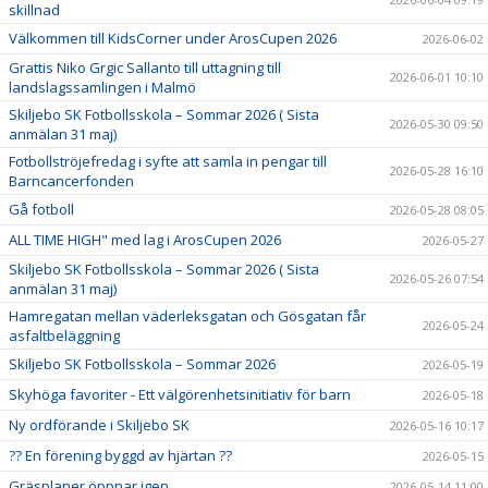
skillnad
Välkommen till KidsCorner under ArosCupen 2026
2026-06-02
Grattis Niko Grgic Sallanto till uttagning till
2026-06-01 10:10
landslagssamlingen i Malmö
Skiljebo SK Fotbollsskola – Sommar 2026 ( Sista
2026-05-30 09:50
anmälan 31 maj)
Fotbollströjefredag i syfte att samla in pengar till
2026-05-28 16:10
Barncancerfonden
Gå fotboll
2026-05-28 08:05
ALL TIME HIGH" med lag i ArosCupen 2026
2026-05-27
Skiljebo SK Fotbollsskola – Sommar 2026 ( Sista
2026-05-26 07:54
anmälan 31 maj)
Hamregatan mellan väderleksgatan och Gösgatan får
2026-05-24
asfaltbeläggning
Skiljebo SK Fotbollsskola – Sommar 2026
2026-05-19
Skyhöga favoriter - Ett välgörenhetsinitiativ för barn
2026-05-18
Ny ordförande i Skiljebo SK
2026-05-16 10:17
?? En förening byggd av hjärtan ??
2026-05-15
Gräsplaner öppnar igen
2026-05-14 11:00