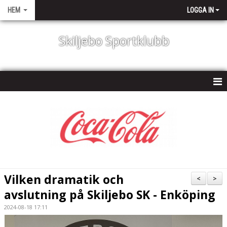
HEM
LOGGA IN
Skiljebo Sportklubb
HEM
NYHETER
OM KLUBBEN
KONTAKT
Vilken dramatik och
<
>
KALENDER
avslutning på Skiljebo SK - Enköping
2024-08-18 17:11
DOKUMENT