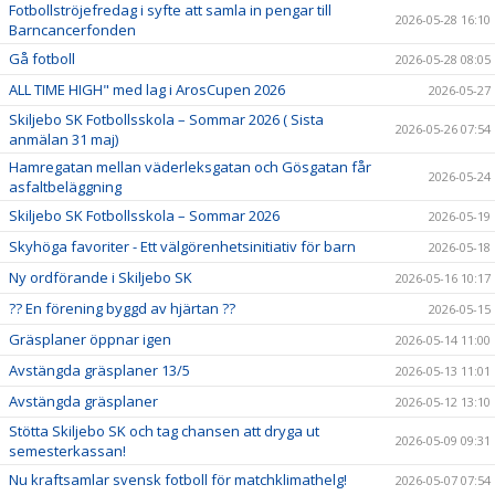
Fotbollströjefredag i syfte att samla in pengar till
2026-05-28 16:10
Barncancerfonden
Gå fotboll
2026-05-28 08:05
ALL TIME HIGH" med lag i ArosCupen 2026
2026-05-27
Skiljebo SK Fotbollsskola – Sommar 2026 ( Sista
2026-05-26 07:54
anmälan 31 maj)
Hamregatan mellan väderleksgatan och Gösgatan får
2026-05-24
asfaltbeläggning
Skiljebo SK Fotbollsskola – Sommar 2026
2026-05-19
Skyhöga favoriter - Ett välgörenhetsinitiativ för barn
2026-05-18
Ny ordförande i Skiljebo SK
2026-05-16 10:17
?? En förening byggd av hjärtan ??
2026-05-15
Gräsplaner öppnar igen
2026-05-14 11:00
Avstängda gräsplaner 13/5
2026-05-13 11:01
Avstängda gräsplaner
2026-05-12 13:10
Stötta Skiljebo SK och tag chansen att dryga ut
2026-05-09 09:31
semesterkassan!
Nu kraftsamlar svensk fotboll för matchklimathelg!
2026-05-07 07:54