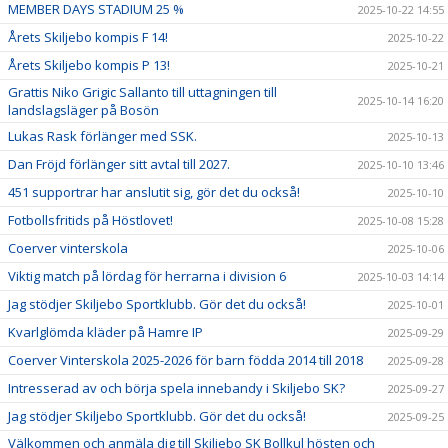
MEMBER DAYS STADIUM 25 %
2025-10-22 14:55
Årets Skiljebo kompis F 14!
2025-10-22
Årets Skiljebo kompis P 13!
2025-10-21
Grattis Niko Grigic Sallanto till uttagningen till
2025-10-14 16:20
landslagsläger på Bosön
Lukas Rask förlänger med SSK.
2025-10-13
Dan Fröjd förlänger sitt avtal till 2027.
2025-10-10 13:46
451 supportrar har anslutit sig, gör det du också!
2025-10-10
Fotbollsfritids på Höstlovet!
2025-10-08 15:28
Coerver vinterskola
2025-10-06
Viktig match på lördag för herrarna i division 6
2025-10-03 14:14
Jag stödjer Skiljebo Sportklubb. Gör det du också!
2025-10-01
Kvarlglömda kläder på Hamre IP
2025-09-29
Coerver Vinterskola 2025-2026 för barn födda 2014 till 2018
2025-09-28
Intresserad av och börja spela innebandy i Skiljebo SK?
2025-09-27
Jag stödjer Skiljebo Sportklubb. Gör det du också!
2025-09-25
Välkommen och anmäla dig till Skiljebo SK Bollkul hösten och