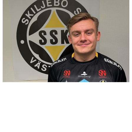
VÅRA LAG/TRÄNARE
MATCHER
BÖRJA I SKILJEBO SK
BOKNING KLUBBHUSET
VÅRA AVGIFTER
VÅR HISTORIA