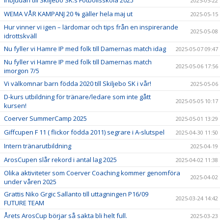
2025-05-22
WEMA VÅR KAMPANJ 20 % gäller hela maj ut
2025-05-15
Hur vinner vi igen – lärdomar och tips från en inspirerande
2025-05-08
idrottskväll
Nu fyller vi Hamre IP med folk till Damernas match idag
2025-05-07 09:47
Nu fyller vi Hamre IP med folk till Damernas match
2025-05-06 17:56
imorgon 7/5
Vi välkomnar barn födda 2020 till Skiljebo SK i vår!
2025-05-06
D-kurs utbildning för tränare/ledare som inte gått
2025-05-05 10:17
kursen!
Coerver SummerCamp 2025
2025-05-01 13:29
Giffcupen F 11 ( flickor födda 2011) segrare i A-slutspel
2025-04-30 11:50
Intern tränarutbildning
2025-04-19
ArosCupen slår rekord i antal lag 2025
2025-04-02 11:38
Olika aktiviteter som Coerver Coaching kommer genomföra
2025-04-02
under våren 2025
Grattis Niko Grgic Sallanto till uttagningen P16/09
2025-03-24 14:42
FUTURE TEAM
Årets ArosCup börjar så sakta bli helt full.
2025-03-23