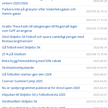
2025-09-24
vintern 2025/2026
Parkera inte på gräsytor efter Väderleksgatan och
2025-09-22 16:12
Hamre gatan
2025-09-17 13:53
Grattis Thea Kadic till uttagningen till Regionalt läger
2025-09-15 09:40
som SvFF arrangerar
Stöd Skiljebo SK Fotboll och spara samtidigt pengar med
2025-09-02
Restaurangchansen!
Gå fotboll med Skiljebo SK
2025-08-19
25 % på Stadium
2025-08-15 10:43
Boka trygg hemstädning med 50% rabatt
2025-08-07
Skolstartserbjudande
2025-08-05 09:41
Gå fotbollen startar igen den 20/8
2025-08-01
Coerver SummerCamp 2025
2025-06-05
Nu är spelprogrammet publicerat för ArosCupen 2025
2025-06-01
Inbjudan till Skiljebo SK:s Fotbollsskola 2025
2025-05-31
Stödmedlem Skiljebo SK
2025-05-26 09:13
Inbjudan till Skiljebo SK:s Fotbollsskola 2025