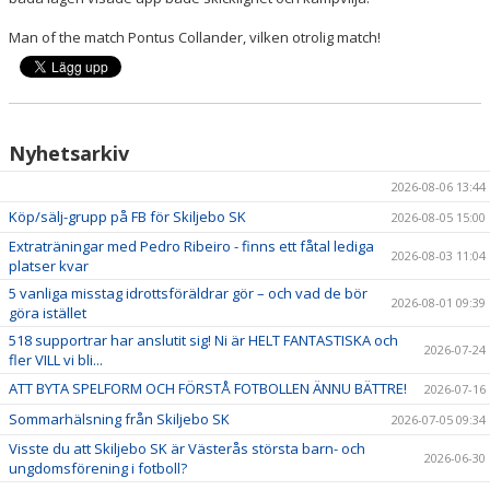
Man of the match Pontus Collander, vilken otrolig match!
Nyhetsarkiv
2026-08-06 13:44
Köp/sälj-grupp på FB för Skiljebo SK
2026-08-05 15:00
Extraträningar med Pedro Ribeiro - finns ett fåtal lediga
2026-08-03 11:04
platser kvar
5 vanliga misstag idrottsföräldrar gör – och vad de bör
2026-08-01 09:39
göra istället
518 supportrar har anslutit sig! Ni är HELT FANTASTISKA och
2026-07-24
fler VILL vi bli...
ATT BYTA SPELFORM OCH FÖRSTÅ FOTBOLLEN ÄNNU BÄTTRE!
2026-07-16
Sommarhälsning från Skiljebo SK
2026-07-05 09:34
Visste du att Skiljebo SK är Västerås största barn- och
2026-06-30
ungdomsförening i fotboll?