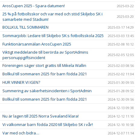
ArosCupen 2025 - Spara datumen!
2025-03-22
25 % på fotbollsskor och var med och stöd Skiljebo SK i
2025-03-20
samarbete med Stadium!
BOLLKUL TILL SOMMAREN
2025-03-17 14:29
Sommarjobb: Ledare till Skiljebo SK:s fotbollsskola 2025
2025-03-03 13:45
Funktionärsanmälan ArosCupen 2025
2025-02-08 10:12
Viktigt meddelande till berörda av SportAdmins
2025-02-05 12:05
personuppgiftsincident
Föreningen säger stort grattis till Mikela Wallin
2025-02-03 08:56
Bollkul till sommaren 2025 för barn födda 2021
2025-02-02 11:04
HUR VINNER VI IGEN?
2025-01-30 09:55
Summering av säkerhetsincidenten i SportAdmin
2025-01-28 09:52
Bollkul till sommaren 2025 för barn födda 2021
2024-12-30 09:56
2024-12-13 09:38
Nu är lagen till 2025 Norra Svealand klara!
2024-12-12 11:10
Vi välkomnar barn födda 2020 till Skiljebo SK i vår!
2024-12-10 10:58
Var med och bidra…
2024-12-07 11:14