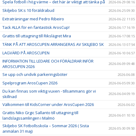
Spela fotboll i hög värme – det här är viktigt att tänka på
2026-06-29 08:16
Skiljebo SK:s 10 föräldrabud
2026-06-25 09:30
Extraträningar med Pedro Ribeiro
2026-06-22 11:05
Tack ALLA för en fantastisk ArosCup!
2026-06-17 16:19
Grattis till uttagning till Rikslägret Mira
2026-06-17 08:15
TÄNK PÅ ATT AROSCUPEN ARRANGERAS AV SKILJEBO SK
2026-06-13 07:54
LAGVÄRD PÅ AROSCUPEN
2026-06-10 06:57
INFORMATION TILL LEDARE OCH FÖRÄLDRAR INFÖR
2026-06-09 09:48
AROSCUPEN 2026
Se upp och undvik parkeringsböter
2026-06-08
Spelprogram ArosCupen 2026
2026-06-05 09:30
Du kan finnas som viktig vuxen - tillsammans gör vi
2026-06-04 09:19
skillnad
Välkommen till KidsCorner under ArosCupen 2026
2026-06-02
Grattis Niko Grgic Sallanto till uttagning till
2026-06-01 10:10
landslagssamlingen i Malmö
Skiljebo SK Fotbollsskola – Sommar 2026 ( Sista
2026-05-30 09:50
anmälan 31 maj)