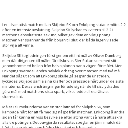
I en dramatisk match mellan Skiljebo SK och Enköping slutade mötet 2-2
efter en intensiv avslutning. Skiljebo SK lyckades kvittera till 2-2 i
matchens absolut sista sekund, vilket gav dem en viktig poäng.
Matchen var spännande från början till slut, där båda lagen visade
stor vilja att vinna.
Skiljebo SK tog ledningen först genom ett fint mål av Oliwer Damberg
men där dirigenten till målet får tillskrivas Sier Sultan som med sitt
genombrott med bollen från halva planen bana vägen för målet. Men
Enköping svarade i andra halvlek och tog över matchen med två mål.
När det såg ut som att Enköping skulle gå segrande ur striden,
lyckades Skiljebo samla sina krafter och pressade hårt under de sista
minuterna. Deras ansträngningar lönade sig när de till sist lyckades
göra mål med matchens sista spark, vilket ledde till ett rättvist
slutresultat.
Målet i slutsekunderna var en stor lättnad för Skiljebo SK, som
kämpade hårt för att få med sig något från matchen. Enköping å andra
sidan får känna en viss besvikelse efter att ha varit så nära att säkra
alla tre poängen. Det oavgjorda resultatet speglar en jämn match där
båda lagen visade upp både skicklighet och kampvilja.