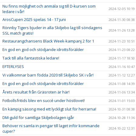
Nu finns möjlighet och anmäla sig till D-kursen som
2024-12-05 10:19
ledare i vår!
ArosCupen 2025 spelas 14 - 17 juni
2024-11-30 08:38
Rönnby Tigers bjuder in alla Skiljebo lag till söndagens
2024-11-26 13:28
SSL match gratis!
Restaurangchansens Black Week-kampanj 2 för 1
2024-11-23 10:51
En god en god och stödjande idrottsförälder
2024-11-23 08:22
Tack till alla fantastiska ledare!
2024-11-17 18:50
EFTERLYSES
2024-11-16 10:47
Vi välkomnar barn födda 2020 till Skiljebo SK i vår!
2024-11-12 12:27
En god en god och stödjande idrottsförälder
2024-11-08 14:39
Årets resultat från Gräsroten är här!
2024-11-06 13:34
Fotbollsfritids blev en succé under höstlovet!
2024-11-01 15:03
En kämpig säsong med ett lyckligt slut för herrarna!
2024-10-31 08:38
DM-guld för samtliga Skiljebolagen igår
2024-10-28 11:36
Behöver ni samla in pengar till laget inför kommande
2024-10-22 12:31
cuper?