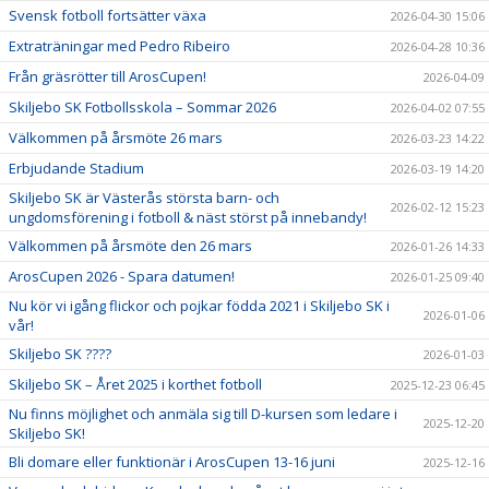
Svensk fotboll fortsätter växa
2026-04-30 15:06
Extraträningar med Pedro Ribeiro
2026-04-28 10:36
Från gräsrötter till ArosCupen!
2026-04-09
Skiljebo SK Fotbollsskola – Sommar 2026
2026-04-02 07:55
Välkommen på årsmöte 26 mars
2026-03-23 14:22
Erbjudande Stadium
2026-03-19 14:20
Skiljebo SK är Västerås största barn- och
2026-02-12 15:23
ungdomsförening i fotboll & näst störst på innebandy!
Välkommen på årsmöte den 26 mars
2026-01-26 14:33
ArosCupen 2026 - Spara datumen!
2026-01-25 09:40
Nu kör vi igång flickor och pojkar födda 2021 i Skiljebo SK i
2026-01-06
vår!
Skiljebo SK ????
2026-01-03
Skiljebo SK – Året 2025 i korthet fotboll
2025-12-23 06:45
Nu finns möjlighet och anmäla sig till D-kursen som ledare i
2025-12-20
Skiljebo SK!
Bli domare eller funktionär i ArosCupen 13-16 juni
2025-12-16