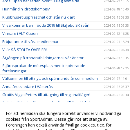
ArosCupen har redan över 500 lag anmälda
2024-02-22 10:55
Hur mår din idrottskompis?
2024-02-18 10:40
Klubbhuset uppfräschat och står nu klart!
2024-02-16 08:35
Vi välkomnar barn födda 2019 till Skiljebo SK i vår!
2024-02-15 09:33
Vinnare i VLT-Cupen
2024-02-12 16:28
Erbjudande till våra medlemmar
2024-02-07 15:24
Vi är SÅ STOLTA ÖVER ER!
2024-02-05 06:38
Åtgången på tränarutbildningarna i vår är stor
2024-02-03 10:15
Stjärnsprakande mötesplats med inspirerande
2024-01-28 12:25
föreläsningar
Välkommen till ett nytt och spännande år som medlem
2024-01-27 11:01
Anna årets ledare i Västerås
2024-01-26 08:37
Grattis Viggo Peters till uttagning till regionaltläger!
2024-01-25 09:14
Skiljebo SK byter föreningsplattform till SportAdmin
2024-01-10 10:53
Välkommen hem Pontus!
2023-12-20 10:37
För att hemsidan ska fungera korrekt använder vi nödvändiga
Välkommen Fabian!
cookies från SportAdmin. Dessa går inte att stänga av.
2023-11-13 16:27
Föreningen kan också använda frivilliga cookies, t.ex. för
Välkomna till Skiljebo SK!
2023-10-30 16:40