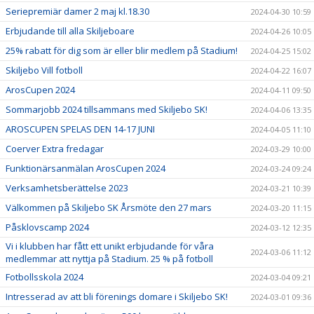
Seriepremiär damer 2 maj kl.18.30
2024-04-30 10:59
Erbjudande till alla Skiljeboare
2024-04-26 10:05
25% rabatt för dig som är eller blir medlem på Stadium!
2024-04-25 15:02
Skiljebo Vill fotboll
2024-04-22 16:07
ArosCupen 2024
2024-04-11 09:50
Sommarjobb 2024 tillsammans med Skiljebo SK!
2024-04-06 13:35
AROSCUPEN SPELAS DEN 14-17 JUNI
2024-04-05 11:10
Coerver Extra fredagar
2024-03-29 10:00
Funktionärsanmälan ArosCupen 2024
2024-03-24 09:24
Verksamhetsberättelse 2023
2024-03-21 10:39
Välkommen på Skiljebo SK Årsmöte den 27 mars
2024-03-20 11:15
Påsklovscamp 2024
2024-03-12 12:35
Vi i klubben har fått ett unikt erbjudande för våra
2024-03-06 11:12
medlemmar att nyttja på Stadium. 25 % på fotboll
Fotbollsskola 2024
2024-03-04 09:21
Intresserad av att bli förenings domare i Skiljebo SK!
2024-03-01 09:36