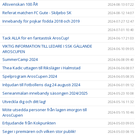
Allsvenskan 100 ÅR
2024-08-13 07:22
Referat matchen FC Gute - Skiljebo SK
2024-08-12 14:07
Innebandy för pojkar födda 2018 och 2019
2024-07-27 12:47
2024-07-01 10:40
Tack ALLA för en fantastisk ArosCup!
2024-06-17 21:03
VIKTIG INFORMATION TILL LEDARE I SSK GÄLLANDE
2024-06-10 09:05
AROSCUPEN
SummerCamp 2024
2024-06-08 09:40
Thea Kadic uttagen till Riksläger i Halmstad
2024-06-06 08:07
Spelprogram ArosCupen 2024
2024-06-05 08:35
Inbjudan till Fotbollens dag 24 augusti 2024
2024-06-01 09:12
Serieanmälan innebandy säsongen 2024/2025
2024-05-23 10:08
Utveckla dig och ditt lag!
2024-05-16 11:32
Möte utsedda personer från lagen imorgon till
2024-05-15 10:46
ArosCupen
Erbjudande från Kokpunkten
2024-05-03 09:05
Seger i premiären och vilken stor publik!
2024-05-03 08:15