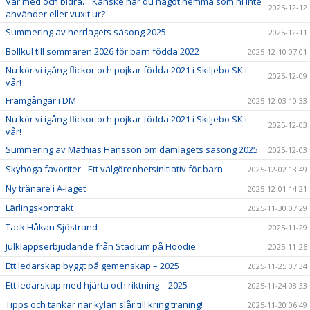
Var med och bidra… Kanske har du något hemma som ni inte
2025-12-12
använder eller vuxit ur?
Summering av herrlagets säsong 2025
2025-12-11
Bollkul till sommaren 2026 för barn födda 2022
2025-12-10 07:01
Nu kör vi igång flickor och pojkar födda 2021 i Skiljebo SK i
2025-12-09
vår!
Framgångar i DM
2025-12-03 10:33
Nu kör vi igång flickor och pojkar födda 2021 i Skiljebo SK i
2025-12-03
vår!
Summering av Mathias Hansson om damlagets säsong 2025
2025-12-03
Skyhöga favoriter - Ett välgörenhetsinitiativ för barn
2025-12-02 13:49
Ny tränare i A-laget
2025-12-01 14:21
Lärlingskontrakt
2025-11-30 07:29
Tack Håkan Sjöstrand
2025-11-29
Julklappserbjudande från Stadium på Hoodie
2025-11-26
Ett ledarskap byggt på gemenskap – 2025
2025-11-25 07:34
Ett ledarskap med hjärta och riktning – 2025
2025-11-24 08:33
Tipps och tankar när kylan slår till kring träning!
2025-11-20 06:49