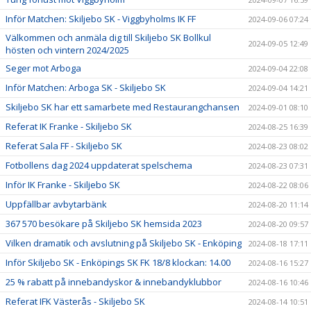
Inför Matchen: Skiljebo SK - Viggbyholms IK FF
2024-09-06 07:24
Välkommen och anmäla dig till Skiljebo SK Bollkul
2024-09-05 12:49
hösten och vintern 2024/2025
Seger mot Arboga
2024-09-04 22:08
Inför Matchen: Arboga SK - Skiljebo SK
2024-09-04 14:21
Skiljebo SK har ett samarbete med Restaurangchansen
2024-09-01 08:10
Referat IK Franke - Skiljebo SK
2024-08-25 16:39
Referat Sala FF - Skiljebo SK
2024-08-23 08:02
Fotbollens dag 2024 uppdaterat spelschema
2024-08-23 07:31
Inför IK Franke - Skiljebo SK
2024-08-22 08:06
Uppfällbar avbytarbänk
2024-08-20 11:14
367 570 besökare på Skiljebo SK hemsida 2023
2024-08-20 09:57
Vilken dramatik och avslutning på Skiljebo SK - Enköping
2024-08-18 17:11
Inför Skiljebo SK - Enköpings SK FK 18/8 klockan: 14.00
2024-08-16 15:27
25 % rabatt på innebandyskor & innebandyklubbor
2024-08-16 10:46
Referat IFK Västerås - Skiljebo SK
2024-08-14 10:51