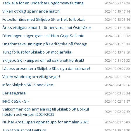
Tack alla för en underbar ungdomsavslutning
2024-10-21 14:29
Vilken otroligt spännande match!
2024-10-19 17:14
Fotbollsfritids med Skiljebo SK är helt fullbokat
2024-10-18 08:54
Årets viktigaste match för herrarna mot Österåker
2024-10-17 15:36
Föreningen säger grattis till Niko Grgic Sallanto
2024-10-16 08:12
Ungdomsavslutningen på Carlforska på fredag!
2024-10-15 10:39
Tung förlust för Skiljebo SK mot Järfälla
2024-10-13 19:58
Skiljebo SK i kampen om att säkra sitt kontrakt
2024-10-11 09:32
Låt oss presentera Skiljebo SK:s nya damtränare!
2024-10-09 07:20
Vilken vändning och viktig seger!
2024-10-05 16:20
Inför Skiljebo SK - Sandviken
2024-10-04 07:56
Seriesegrare
2024-10-03 23:34
INFÖR SSK - GIF
2024-10-02 19:57
Välkommen och anmäla dig till Skiljebo SK Bollkul
2024-10-02 07:59
hösten och vintern 2024/2025
Nu har ArosCupen öppnat upp för anmälan 2025
2024-10-01 15:00
Tung förlust mot Dalkurd
2024-09-29 18:28