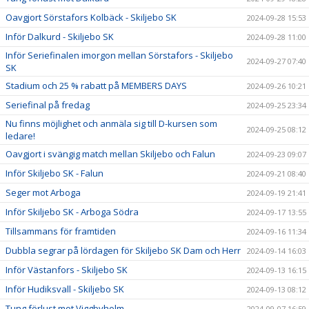
Oavgjort Sörstafors Kolbäck - Skiljebo SK
2024-09-28 15:53
Inför Dalkurd - Skiljebo SK
2024-09-28 11:00
Inför Seriefinalen imorgon mellan Sörstafors - Skiljebo
2024-09-27 07:40
SK
Stadium och 25 % rabatt på MEMBERS DAYS
2024-09-26 10:21
Seriefinal på fredag
2024-09-25 23:34
Nu finns möjlighet och anmäla sig till D-kursen som
2024-09-25 08:12
ledare!
Oavgjort i svängig match mellan Skiljebo och Falun
2024-09-23 09:07
Inför Skiljebo SK - Falun
2024-09-21 08:40
Seger mot Arboga
2024-09-19 21:41
Inför Skiljebo SK - Arboga Södra
2024-09-17 13:55
Tillsammans för framtiden
2024-09-16 11:34
Dubbla segrar på lördagen för Skiljebo SK Dam och Herr
2024-09-14 16:03
Inför Västanfors - Skiljebo SK
2024-09-13 16:15
Inför Hudiksvall - Skiljebo SK
2024-09-13 08:12
Tung förlust mot Viggbyholm
2024-09-07 16:59