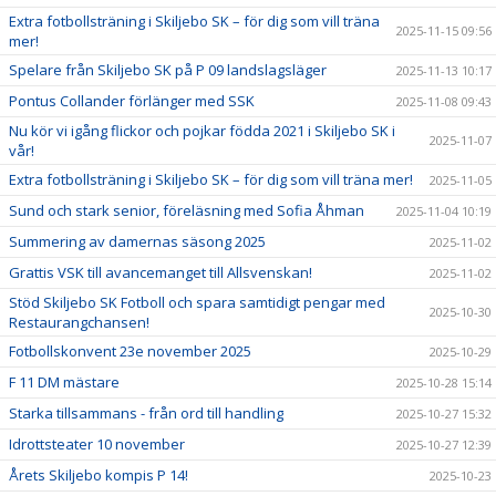
Extra fotbollsträning i Skiljebo SK – för dig som vill träna
2025-11-15 09:56
mer!
Spelare från Skiljebo SK på P 09 landslagsläger
2025-11-13 10:17
Pontus Collander förlänger med SSK
2025-11-08 09:43
Nu kör vi igång flickor och pojkar födda 2021 i Skiljebo SK i
2025-11-07
vår!
Extra fotbollsträning i Skiljebo SK – för dig som vill träna mer!
2025-11-05
Sund och stark senior, föreläsning med Sofia Åhman
2025-11-04 10:19
Summering av damernas säsong 2025
2025-11-02
Grattis VSK till avancemanget till Allsvenskan!
2025-11-02
Stöd Skiljebo SK Fotboll och spara samtidigt pengar med
2025-10-30
Restaurangchansen!
Fotbollskonvent 23e november 2025
2025-10-29
F 11 DM mästare
2025-10-28 15:14
Starka tillsammans - från ord till handling
2025-10-27 15:32
Idrottsteater 10 november
2025-10-27 12:39
Årets Skiljebo kompis P 14!
2025-10-23