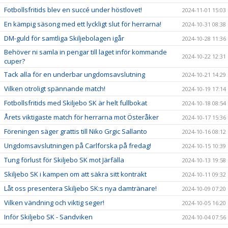
Fotbollsfritids blev en succé under höstlovet!
2024-11-01 15:03
En kämpig säsong med ett lyckligt slut för herrarna!
2024-10-31 08:38
DM-guld för samtliga Skiljebolagen igår
2024-10-28 11:36
Behöver ni samla in pengar till laget inför kommande
2024-10-22 12:31
cuper?
Tack alla för en underbar ungdomsavslutning
2024-10-21 14:29
Vilken otroligt spännande match!
2024-10-19 17:14
Fotbollsfritids med Skiljebo SK är helt fullbokat
2024-10-18 08:54
Årets viktigaste match för herrarna mot Österåker
2024-10-17 15:36
Föreningen säger grattis till Niko Grgic Sallanto
2024-10-16 08:12
Ungdomsavslutningen på Carlforska på fredag!
2024-10-15 10:39
Tung förlust för Skiljebo SK mot Järfälla
2024-10-13 19:58
Skiljebo SK i kampen om att säkra sitt kontrakt
2024-10-11 09:32
Låt oss presentera Skiljebo SK:s nya damtränare!
2024-10-09 07:20
Vilken vändning och viktig seger!
2024-10-05 16:20
Inför Skiljebo SK - Sandviken
2024-10-04 07:56