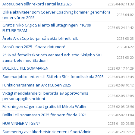
ArosCupen slår rekord i antal lag 2025
2025-04-02 11:38
Olika aktiviteter som Coerver Coaching kommer genomföra
2025-04-02
under våren 2025
Grattis Niko Grgic Sallanto till uttagningen P16/09
2025-03-24 14:42
FUTURE TEAM
Årets ArosCup börjar så sakta bli helt full.
2025-03-23
ArosCupen 2025 - Spara datumen!
2025-03-22
25 % på fotbollsskor och var med och stöd Skiljebo SK i
2025-03-20
samarbete med Stadium!
BOLLKUL TILL SOMMAREN
2025-03-17 14:29
Sommarjobb: Ledare till Skiljebo SK:s fotbollsskola 2025
2025-03-03 13:45
Funktionärsanmälan ArosCupen 2025
2025-02-08 10:12
Viktigt meddelande till berörda av SportAdmins
2025-02-05 12:05
personuppgiftsincident
Föreningen säger stort grattis till Mikela Wallin
2025-02-03 08:56
Bollkul till sommaren 2025 för barn födda 2021
2025-02-02 11:04
HUR VINNER VI IGEN?
2025-01-30 09:55
Summering av säkerhetsincidenten i SportAdmin
2025-01-28 09:52