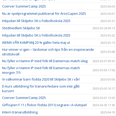
Coerver SummerCamp 2025
2025-06-05
Nu är spelprogrammet publicerat för ArosCupen 2025
2025-06-01
Inbjudan till Skiljebo SK:s Fotbollsskola 2025
2025-05-31
Stödmedlem Skiljebo SK
2025-05-26 09:13
Inbjudan till Skiljebo SK:s Fotbollsskola 2025
2025-05-22
WEMA VÅR KAMPANJ 20 % gäller hela maj ut
2025-05-15
Hur vinner vi igen – lärdomar och tips från en inspirerande
2025-05-08
idrottskväll
Nu fyller vi Hamre IP med folk till Damernas match idag
2025-05-07 09:47
Nu fyller vi Hamre IP med folk till Damernas match
2025-05-06 17:56
imorgon 7/5
Vi välkomnar barn födda 2020 till Skiljebo SK i vår!
2025-05-06
D-kurs utbildning för tränare/ledare som inte gått
2025-05-05 10:17
kursen!
Coerver SummerCamp 2025
2025-05-01 13:29
Giffcupen F 11 ( flickor födda 2011) segrare i A-slutspel
2025-04-30 11:50
Intern tränarutbildning
2025-04-19