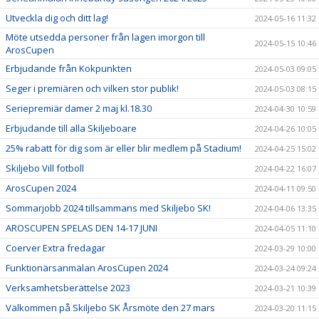
Utveckla dig och ditt lag!
2024-05-16 11:32
Möte utsedda personer från lagen imorgon till
2024-05-15 10:46
ArosCupen
Erbjudande från Kokpunkten
2024-05-03 09:05
Seger i premiären och vilken stor publik!
2024-05-03 08:15
Seriepremiär damer 2 maj kl.18.30
2024-04-30 10:59
Erbjudande till alla Skiljeboare
2024-04-26 10:05
25% rabatt för dig som är eller blir medlem på Stadium!
2024-04-25 15:02
Skiljebo Vill fotboll
2024-04-22 16:07
ArosCupen 2024
2024-04-11 09:50
Sommarjobb 2024 tillsammans med Skiljebo SK!
2024-04-06 13:35
AROSCUPEN SPELAS DEN 14-17 JUNI
2024-04-05 11:10
Coerver Extra fredagar
2024-03-29 10:00
Funktionärsanmälan ArosCupen 2024
2024-03-24 09:24
Verksamhetsberättelse 2023
2024-03-21 10:39
Välkommen på Skiljebo SK Årsmöte den 27 mars
2024-03-20 11:15