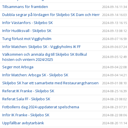
Tillsammans för framtiden
2024-09-16 11:34
Dubbla segrar på lördagen för Skiljebo SK Dam och Herr
2024-09-14 16:03
Inför Västanfors - Skiljebo SK
2024-09-13 16:15
Inför Hudiksvall - Skiljebo SK
2024-09-13 08:12
Tung förlust mot Viggbyholm
2024-09-07 16:59
Inför Matchen: Skiljebo SK - Viggbyholms IK FF
2024-09-06 07:24
Välkommen och anmäla dig till Skiljebo SK Bollkul
2024-09-05 12:49
hösten och vintern 2024/2025
Seger mot Arboga
2024-09-04 22:08
Inför Matchen: Arboga SK - Skiljebo SK
2024-09-04 14:21
Skiljebo SK har ett samarbete med Restaurangchansen
2024-09-01 08:10
Referat IK Franke - Skiljebo SK
2024-08-25 16:39
Referat Sala FF - Skiljebo SK
2024-08-23 08:02
Fotbollens dag 2024 uppdaterat spelschema
2024-08-23 07:31
Inför IK Franke - Skiljebo SK
2024-08-22 08:06
Uppfällbar avbytarbänk
2024-08-20 11:14