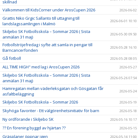
skillnad
Välkommen till KidsCorner under ArosCupen 2026
2026-06-02
Grattis Niko Grgic Sallanto till uttagning till
2026-06-01 10:10
landslagssamlingen i Malmö
Skiljebo SK Fotbollsskola – Sommar 2026 ( Sista
2026-05-30 09:50
anmälan 31 maj)
Fotbollströjefredag i syfte att samla in pengar till
2026-05-28 16:10
Barncancerfonden
Gå fotboll
2026-05-28 08:05
ALL TIME HIGH" med lag i ArosCupen 2026
2026-05-27
Skiljebo SK Fotbollsskola – Sommar 2026 ( Sista
2026-05-26 07:54
anmälan 31 maj)
Hamregatan mellan väderleksgatan och Gösgatan får
2026-05-24
asfaltbeläggning
Skiljebo SK Fotbollsskola – Sommar 2026
2026-05-19
Skyhöga favoriter - Ett välgörenhetsinitiativ för barn
2026-05-18
Ny ordförande i Skiljebo SK
2026-05-16 10:17
?? En förening byggd av hjärtan ??
2026-05-15
Gräsplaner öppnar igen
2026-05-14 11:00