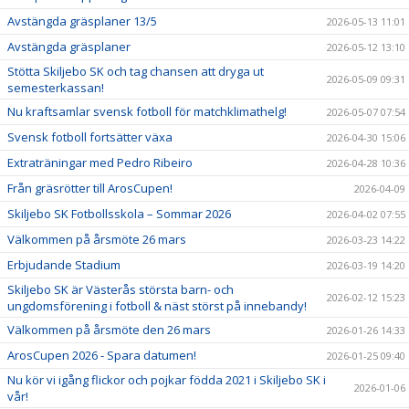
Avstängda gräsplaner 13/5
2026-05-13 11:01
Avstängda gräsplaner
2026-05-12 13:10
Stötta Skiljebo SK och tag chansen att dryga ut
2026-05-09 09:31
semesterkassan!
Nu kraftsamlar svensk fotboll för matchklimathelg!
2026-05-07 07:54
Svensk fotboll fortsätter växa
2026-04-30 15:06
Extraträningar med Pedro Ribeiro
2026-04-28 10:36
Från gräsrötter till ArosCupen!
2026-04-09
Skiljebo SK Fotbollsskola – Sommar 2026
2026-04-02 07:55
Välkommen på årsmöte 26 mars
2026-03-23 14:22
Erbjudande Stadium
2026-03-19 14:20
Skiljebo SK är Västerås största barn- och
2026-02-12 15:23
ungdomsförening i fotboll & näst störst på innebandy!
Välkommen på årsmöte den 26 mars
2026-01-26 14:33
ArosCupen 2026 - Spara datumen!
2026-01-25 09:40
Nu kör vi igång flickor och pojkar födda 2021 i Skiljebo SK i
2026-01-06
vår!