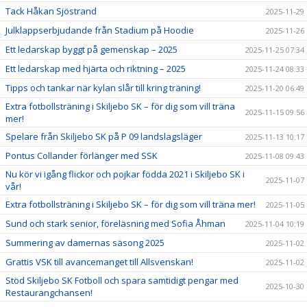
Tack Håkan Sjöstrand
2025-11-29
Julklappserbjudande från Stadium på Hoodie
2025-11-26
Ett ledarskap byggt på gemenskap – 2025
2025-11-25 07:34
Ett ledarskap med hjärta och riktning – 2025
2025-11-24 08:33
Tipps och tankar när kylan slår till kring träning!
2025-11-20 06:49
Extra fotbollsträning i Skiljebo SK – för dig som vill träna
2025-11-15 09:56
mer!
Spelare från Skiljebo SK på P 09 landslagsläger
2025-11-13 10:17
Pontus Collander förlänger med SSK
2025-11-08 09:43
Nu kör vi igång flickor och pojkar födda 2021 i Skiljebo SK i
2025-11-07
vår!
Extra fotbollsträning i Skiljebo SK – för dig som vill träna mer!
2025-11-05
Sund och stark senior, föreläsning med Sofia Åhman
2025-11-04 10:19
Summering av damernas säsong 2025
2025-11-02
Grattis VSK till avancemanget till Allsvenskan!
2025-11-02
Stöd Skiljebo SK Fotboll och spara samtidigt pengar med
2025-10-30
Restaurangchansen!