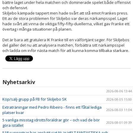
bättre laget under hela matchen och dominerade spelet både offensivt
VÅRA LAG/TRÄNARE
och defensivt.
Skiljebo kämpade tappert men hade svårt att stå emot Frankes press.
MATCHER
Ett av de stora problemen för Skiljebo var deras närkampsspel. Laget
hade svårt att vinna de viktiga fifty-fifty-duellerna, vilket gav Franke ett
BÖRJA I SKILJEBO SK
övertag i många situationer på planen.
Det är bara att gratulera IK Franke till en välförtjänt seger. För Skiljebos
BOKNING KLUBBHUSET
del gäller det nu att analysera matchen, förbättra sitt närkampsspel
och ladda om inför nästa match för att kunna komma tillbaka starkare.
VÅRA AVGIFTER
VÅR HISTORIA
Nyhetsarkiv
2026-08-06 13:44
Köp/sälj-grupp på FB för Skiljebo SK
2026-08-05 15:00
Extraträningar med Pedro Ribeiro - finns ett fåtal lediga
2026-08-03 11:04
platser kvar
5 vanliga misstag idrottsföräldrar gör – och vad de bör
2026-08-01 09:39
göra istället
518 supportrar har anslutit sig! Ni är HELT FANTASTISKA och