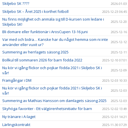
Skiljebo SK ????
2026-01-03
Skiljebo SK – Året 2025 i korthet fotboll
2025-12-23 06:45
Nu finns möjlighet och anmäla sig till D-kursen som ledare i
2025-12-20
Skiljebo SK!
Bli domare eller funktionär i ArosCupen 13-16 juni
2025-12-16
Var med och bidra… Kanske har du något hemma som ni inte
2025-12-12
använder eller vuxit ur?
Summering av herrlagets säsong 2025
2025-12-11
Bollkul till sommaren 2026 för barn födda 2022
2025-12-10 07:01
Nu kör vi igång flickor och pojkar födda 2021 i Skiljebo SK i
2025-12-09
vår!
Framgångar i DM
2025-12-03 10:33
Nu kör vi igång flickor och pojkar födda 2021 i Skiljebo SK i
2025-12-03
vår!
Summering av Mathias Hansson om damlagets säsong 2025
2025-12-03
Skyhöga favoriter - Ett välgörenhetsinitiativ för barn
2025-12-02 13:49
Ny tränare i A-laget
2025-12-01 14:21
Lärlingskontrakt
2025-11-30 07:29