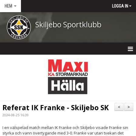
HEM
LOGGA IN
Skiljebo Sportklubb
HEM
NYHETER
OM KLUBBEN
KONTAKT
Referat IK Franke - Skiljebo SK
<
>
KALENDER
2024-08-25 16:39
DOKUMENT
I en välspelad match mellan IK Franke och Skiljebo visade Franke sin
styrka och vann övertygande med 3-0. Franke var utan tvekan det