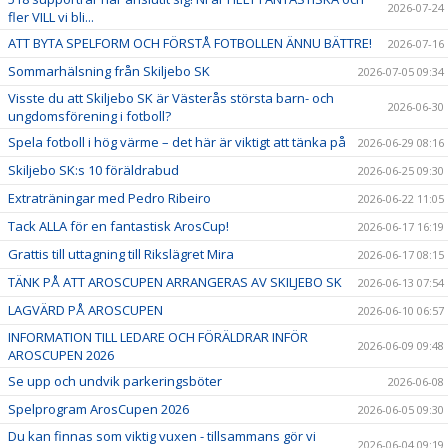
2026-07-24
fler VILL vi bli...
ATT BYTA SPELFORM OCH FÖRSTÅ FOTBOLLEN ÄNNU BÄTTRE!
2026-07-16
Sommarhälsning från Skiljebo SK
2026-07-05 09:34
Visste du att Skiljebo SK är Västerås största barn- och
2026-06-30
ungdomsförening i fotboll?
Spela fotboll i hög värme – det här är viktigt att tänka på
2026-06-29 08:16
Skiljebo SK:s 10 föräldrabud
2026-06-25 09:30
Extraträningar med Pedro Ribeiro
2026-06-22 11:05
Tack ALLA för en fantastisk ArosCup!
2026-06-17 16:19
Grattis till uttagning till Rikslägret Mira
2026-06-17 08:15
TÄNK PÅ ATT AROSCUPEN ARRANGERAS AV SKILJEBO SK
2026-06-13 07:54
LAGVÄRD PÅ AROSCUPEN
2026-06-10 06:57
INFORMATION TILL LEDARE OCH FÖRÄLDRAR INFÖR
2026-06-09 09:48
AROSCUPEN 2026
Se upp och undvik parkeringsböter
2026-06-08
Spelprogram ArosCupen 2026
2026-06-05 09:30
Du kan finnas som viktig vuxen - tillsammans gör vi
2026-06-04 09:19