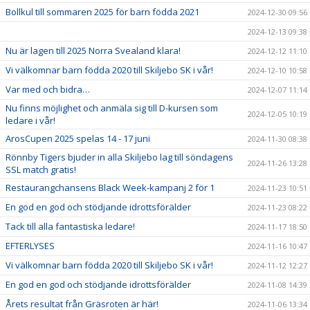
Bollkul till sommaren 2025 för barn födda 2021
2024-12-30 09:56
2024-12-13 09:38
Nu är lagen till 2025 Norra Svealand klara!
2024-12-12 11:10
Vi välkomnar barn födda 2020 till Skiljebo SK i vår!
2024-12-10 10:58
Var med och bidra…
2024-12-07 11:14
Nu finns möjlighet och anmäla sig till D-kursen som
2024-12-05 10:19
ledare i vår!
ArosCupen 2025 spelas 14 - 17 juni
2024-11-30 08:38
Rönnby Tigers bjuder in alla Skiljebo lag till söndagens
2024-11-26 13:28
SSL match gratis!
Restaurangchansens Black Week-kampanj 2 för 1
2024-11-23 10:51
En god en god och stödjande idrottsförälder
2024-11-23 08:22
Tack till alla fantastiska ledare!
2024-11-17 18:50
EFTERLYSES
2024-11-16 10:47
Vi välkomnar barn födda 2020 till Skiljebo SK i vår!
2024-11-12 12:27
En god en god och stödjande idrottsförälder
2024-11-08 14:39
Årets resultat från Gräsroten är här!
2024-11-06 13:34