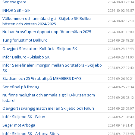
Seriesegrare
2024-10-03 23:34
INFÖR SSK - GIF
2024-10-02 19:57
Välkommen och anmäla dig till Skiljebo SK Bollkul
2024-10-02 07:59
hösten och vintern 2024/2025
Nu har ArosCupen öppnat upp för anmälan 2025
2024-10-01 15:00
Tung förlust mot Dalkurd
2024-09-29 18:28
Oavgjort Sörstafors Kolbäck - Skiljebo SK
2024-09-28 15:53
Inför Dalkurd - Skiljebo SK
2024-09-28 11:00
Inför Seriefinalen imorgon mellan Sörstafors - Skiljebo
2024-09-27 07:40
SK
Stadium och 25 % rabatt på MEMBERS DAYS
2024-09-26 10:21
Seriefinal på fredag
2024-09-25 23:34
Nu finns möjlighet och anmäla sig till D-kursen som
2024-09-25 08:12
ledare!
Oavgjort i svängig match mellan Skiljebo och Falun
2024-09-23 09:07
Inför Skiljebo SK - Falun
2024-09-21 08:40
Seger mot Arboga
2024-09-19 21:41
Inför Skiljebo SK - Arboga Södra
2024-09-17 13:55