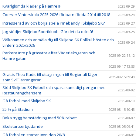
Kvarlglömda kläder på Hamre IP
2025-09-29
Coerver Vinterskola 2025-2026 för barn födda 2014 till 2018
2025-09-28
Intresserad av och börja spela innebandy i Skiljebo SK?
2025-09-27
Jag stödjer Skiljebo Sportklubb. Gör det du också!
2025-09-25
Välkommen och anmäla dig till Skiljebo SK Bollkul hösten och
2025-09-24
vintern 2025/2026
Parkera inte på gräsytor efter Väderleksgatan och
2025-09-22 16:12
Hamre gatan
2025-09-17 13:53
Grattis Thea Kadic till uttagningen till Regionalt läger
2025-09-15 09:40
som SvFF arrangerar
Stöd Skiljebo SK Fotboll och spara samtidigt pengar med
2025-09-02
Restaurangchansen!
Gå fotboll med Skiljebo SK
2025-08-19
25 % på Stadium
2025-08-15 10:43
Boka trygg hemstädning med 50% rabatt
2025-08-07
Skolstartserbjudande
2025-08-05 09:41
Gå fotbollen startar igen den 20/8
2025-08-01