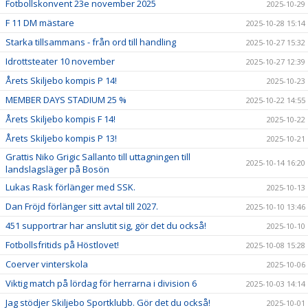
Fotbollskonvent 23e november 2025
2025-10-29
F 11 DM mästare
2025-10-28 15:14
Starka tillsammans - från ord till handling
2025-10-27 15:32
Idrottsteater 10 november
2025-10-27 12:39
Årets Skiljebo kompis P 14!
2025-10-23
MEMBER DAYS STADIUM 25 %
2025-10-22 14:55
Årets Skiljebo kompis F 14!
2025-10-22
Årets Skiljebo kompis P 13!
2025-10-21
Grattis Niko Grigic Sallanto till uttagningen till
2025-10-14 16:20
landslagsläger på Bosön
Lukas Rask förlänger med SSK.
2025-10-13
Dan Fröjd förlänger sitt avtal till 2027.
2025-10-10 13:46
451 supportrar har anslutit sig, gör det du också!
2025-10-10
Fotbollsfritids på Höstlovet!
2025-10-08 15:28
Coerver vinterskola
2025-10-06
Viktig match på lördag för herrarna i division 6
2025-10-03 14:14
Jag stödjer Skiljebo Sportklubb. Gör det du också!
2025-10-01