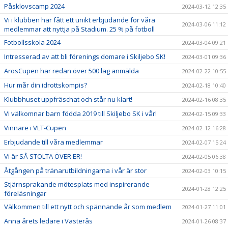
Påsklovscamp 2024
2024-03-12 12:35
Vi i klubben har fått ett unikt erbjudande för våra
2024-03-06 11:12
medlemmar att nyttja på Stadium. 25 % på fotboll
Fotbollsskola 2024
2024-03-04 09:21
Intresserad av att bli förenings domare i Skiljebo SK!
2024-03-01 09:36
ArosCupen har redan över 500 lag anmälda
2024-02-22 10:55
Hur mår din idrottskompis?
2024-02-18 10:40
Klubbhuset uppfräschat och står nu klart!
2024-02-16 08:35
Vi välkomnar barn födda 2019 till Skiljebo SK i vår!
2024-02-15 09:33
Vinnare i VLT-Cupen
2024-02-12 16:28
Erbjudande till våra medlemmar
2024-02-07 15:24
Vi är SÅ STOLTA ÖVER ER!
2024-02-05 06:38
Åtgången på tränarutbildningarna i vår är stor
2024-02-03 10:15
Stjärnsprakande mötesplats med inspirerande
2024-01-28 12:25
föreläsningar
Välkommen till ett nytt och spännande år som medlem
2024-01-27 11:01
Anna årets ledare i Västerås
2024-01-26 08:37