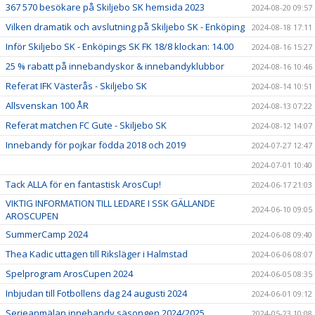
367 570 besökare på Skiljebo SK hemsida 2023
2024-08-20 09:57
Vilken dramatik och avslutning på Skiljebo SK - Enköping
2024-08-18 17:11
Inför Skiljebo SK - Enköpings SK FK 18/8 klockan: 14.00
2024-08-16 15:27
25 % rabatt på innebandyskor & innebandyklubbor
2024-08-16 10:46
Referat IFK Västerås - Skiljebo SK
2024-08-14 10:51
Allsvenskan 100 ÅR
2024-08-13 07:22
Referat matchen FC Gute - Skiljebo SK
2024-08-12 14:07
Innebandy för pojkar födda 2018 och 2019
2024-07-27 12:47
2024-07-01 10:40
Tack ALLA för en fantastisk ArosCup!
2024-06-17 21:03
VIKTIG INFORMATION TILL LEDARE I SSK GÄLLANDE
2024-06-10 09:05
AROSCUPEN
SummerCamp 2024
2024-06-08 09:40
Thea Kadic uttagen till Riksläger i Halmstad
2024-06-06 08:07
Spelprogram ArosCupen 2024
2024-06-05 08:35
Inbjudan till Fotbollens dag 24 augusti 2024
2024-06-01 09:12
Serieanmälan innebandy säsongen 2024/2025
2024-05-23 10:08