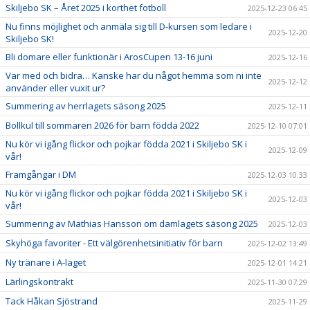
Skiljebo SK – Året 2025 i korthet fotboll
2025-12-23 06:45
Nu finns möjlighet och anmäla sig till D-kursen som ledare i
2025-12-20
Skiljebo SK!
Bli domare eller funktionär i ArosCupen 13-16 juni
2025-12-16
Var med och bidra… Kanske har du något hemma som ni inte
2025-12-12
använder eller vuxit ur?
Summering av herrlagets säsong 2025
2025-12-11
Bollkul till sommaren 2026 för barn födda 2022
2025-12-10 07:01
Nu kör vi igång flickor och pojkar födda 2021 i Skiljebo SK i
2025-12-09
vår!
Framgångar i DM
2025-12-03 10:33
Nu kör vi igång flickor och pojkar födda 2021 i Skiljebo SK i
2025-12-03
vår!
Summering av Mathias Hansson om damlagets säsong 2025
2025-12-03
Skyhöga favoriter - Ett välgörenhetsinitiativ för barn
2025-12-02 13:49
Ny tränare i A-laget
2025-12-01 14:21
Lärlingskontrakt
2025-11-30 07:29
Tack Håkan Sjöstrand
2025-11-29