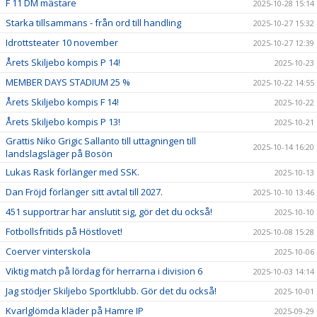
F 11 DM mästare
2025-10-28 15:14
Starka tillsammans - från ord till handling
2025-10-27 15:32
Idrottsteater 10 november
2025-10-27 12:39
Årets Skiljebo kompis P 14!
2025-10-23
MEMBER DAYS STADIUM 25 %
2025-10-22 14:55
Årets Skiljebo kompis F 14!
2025-10-22
Årets Skiljebo kompis P 13!
2025-10-21
Grattis Niko Grigic Sallanto till uttagningen till
2025-10-14 16:20
landslagsläger på Bosön
Lukas Rask förlänger med SSK.
2025-10-13
Dan Fröjd förlänger sitt avtal till 2027.
2025-10-10 13:46
451 supportrar har anslutit sig, gör det du också!
2025-10-10
Fotbollsfritids på Höstlovet!
2025-10-08 15:28
Coerver vinterskola
2025-10-06
Viktig match på lördag för herrarna i division 6
2025-10-03 14:14
Jag stödjer Skiljebo Sportklubb. Gör det du också!
2025-10-01
Kvarlglömda kläder på Hamre IP
2025-09-29