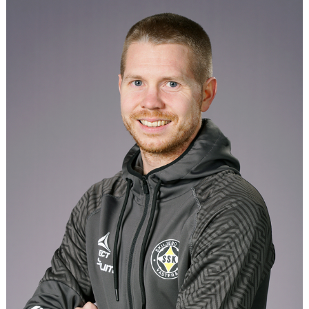
VÅRA LAG/TRÄNARE
MATCHER
BÖRJA I SKILJEBO SK
BOKNING KLUBBHUSET
VÅRA AVGIFTER
VÅR HISTORIA