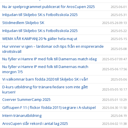
Nu är spelprogrammet publicerat för ArosCupen 2025
2025-06-01
Inbjudan till Skiljebo SK:s Fotbollsskola 2025
2025-05-31
Stödmedlem Skiljebo SK
2025-05-26 09:13
Inbjudan till Skiljebo SK:s Fotbollsskola 2025
2025-05-22
WEMA VÅR KAMPANJ 20 % gäller hela maj ut
2025-05-15
Hur vinner vi igen – lärdomar och tips från en inspirerande
2025-05-08
idrottskväll
Nu fyller vi Hamre IP med folk till Damernas match idag
2025-05-07 09:47
Nu fyller vi Hamre IP med folk till Damernas match
2025-05-06 17:56
imorgon 7/5
Vi välkomnar barn födda 2020 till Skiljebo SK i vår!
2025-05-06
D-kurs utbildning för tränare/ledare som inte gått
2025-05-05 10:17
kursen!
Coerver SummerCamp 2025
2025-05-01 13:29
Giffcupen F 11 ( flickor födda 2011) segrare i A-slutspel
2025-04-30 11:50
Intern tränarutbildning
2025-04-19
ArosCupen slår rekord i antal lag 2025
2025-04-02 11:38