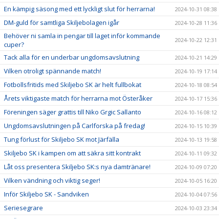
En kämpig säsong med ett lyckligt slut för herrarna!
2024-10-31 08:38
DM-guld för samtliga Skiljebolagen igår
2024-10-28 11:36
Behöver ni samla in pengar till laget inför kommande
2024-10-22 12:31
cuper?
Tack alla för en underbar ungdomsavslutning
2024-10-21 14:29
Vilken otroligt spännande match!
2024-10-19 17:14
Fotbollsfritids med Skiljebo SK är helt fullbokat
2024-10-18 08:54
Årets viktigaste match för herrarna mot Österåker
2024-10-17 15:36
Föreningen säger grattis till Niko Grgic Sallanto
2024-10-16 08:12
Ungdomsavslutningen på Carlforska på fredag!
2024-10-15 10:39
Tung förlust för Skiljebo SK mot Järfälla
2024-10-13 19:58
Skiljebo SK i kampen om att säkra sitt kontrakt
2024-10-11 09:32
Låt oss presentera Skiljebo SK:s nya damtränare!
2024-10-09 07:20
Vilken vändning och viktig seger!
2024-10-05 16:20
Inför Skiljebo SK - Sandviken
2024-10-04 07:56
Seriesegrare
2024-10-03 23:34