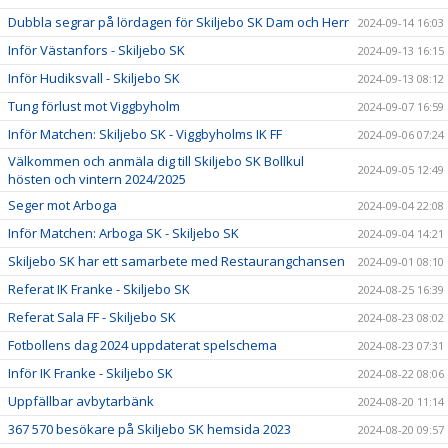
Dubbla segrar på lördagen för Skiljebo SK Dam och Herr
2024-09-14 16:03
Inför Västanfors - Skiljebo SK
2024-09-13 16:15
Inför Hudiksvall - Skiljebo SK
2024-09-13 08:12
Tung förlust mot Viggbyholm
2024-09-07 16:59
Inför Matchen: Skiljebo SK - Viggbyholms IK FF
2024-09-06 07:24
Välkommen och anmäla dig till Skiljebo SK Bollkul
2024-09-05 12:49
hösten och vintern 2024/2025
Seger mot Arboga
2024-09-04 22:08
Inför Matchen: Arboga SK - Skiljebo SK
2024-09-04 14:21
Skiljebo SK har ett samarbete med Restaurangchansen
2024-09-01 08:10
Referat IK Franke - Skiljebo SK
2024-08-25 16:39
Referat Sala FF - Skiljebo SK
2024-08-23 08:02
Fotbollens dag 2024 uppdaterat spelschema
2024-08-23 07:31
Inför IK Franke - Skiljebo SK
2024-08-22 08:06
Uppfällbar avbytarbänk
2024-08-20 11:14
367 570 besökare på Skiljebo SK hemsida 2023
2024-08-20 09:57