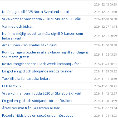
2024-12-13 09:38
Nu är lagen till 2025 Norra Svealand klara!
2024-12-12 11:10
Vi välkomnar barn födda 2020 till Skiljebo SK i vår!
2024-12-10 10:58
Var med och bidra…
2024-12-07 11:14
Nu finns möjlighet och anmäla sig till D-kursen som
2024-12-05 10:19
ledare i vår!
ArosCupen 2025 spelas 14 - 17 juni
2024-11-30 08:38
Rönnby Tigers bjuder in alla Skiljebo lag till söndagens
2024-11-26 13:28
SSL match gratis!
Restaurangchansens Black Week-kampanj 2 för 1
2024-11-23 10:51
En god en god och stödjande idrottsförälder
2024-11-23 08:22
Tack till alla fantastiska ledare!
2024-11-17 18:50
EFTERLYSES
2024-11-16 10:47
Vi välkomnar barn födda 2020 till Skiljebo SK i vår!
2024-11-12 12:27
En god en god och stödjande idrottsförälder
2024-11-08 14:39
Årets resultat från Gräsroten är här!
2024-11-06 13:34
Fotbollsfritids blev en succé under höstlovet!
2024-11-01 15:03