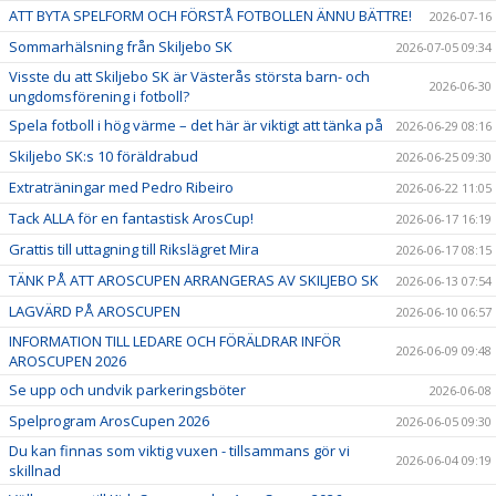
ATT BYTA SPELFORM OCH FÖRSTÅ FOTBOLLEN ÄNNU BÄTTRE!
2026-07-16
Sommarhälsning från Skiljebo SK
2026-07-05 09:34
Visste du att Skiljebo SK är Västerås största barn- och
2026-06-30
ungdomsförening i fotboll?
Spela fotboll i hög värme – det här är viktigt att tänka på
2026-06-29 08:16
Skiljebo SK:s 10 föräldrabud
2026-06-25 09:30
Extraträningar med Pedro Ribeiro
2026-06-22 11:05
Tack ALLA för en fantastisk ArosCup!
2026-06-17 16:19
Grattis till uttagning till Rikslägret Mira
2026-06-17 08:15
TÄNK PÅ ATT AROSCUPEN ARRANGERAS AV SKILJEBO SK
2026-06-13 07:54
LAGVÄRD PÅ AROSCUPEN
2026-06-10 06:57
INFORMATION TILL LEDARE OCH FÖRÄLDRAR INFÖR
2026-06-09 09:48
AROSCUPEN 2026
Se upp och undvik parkeringsböter
2026-06-08
Spelprogram ArosCupen 2026
2026-06-05 09:30
Du kan finnas som viktig vuxen - tillsammans gör vi
2026-06-04 09:19
skillnad