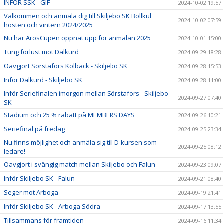
INFÖR SSK - GIF
2024-10-02 19:57
Välkommen och anmäla dig till Skiljebo SK Bollkul
2024-10-02 07:59
hösten och vintern 2024/2025
Nu har ArosCupen öppnat upp för anmälan 2025
2024-10-01 15:00
Tung förlust mot Dalkurd
2024-09-29 18:28
Oavgjort Sörstafors Kolbäck - Skiljebo SK
2024-09-28 15:53
Inför Dalkurd - Skiljebo SK
2024-09-28 11:00
Inför Seriefinalen imorgon mellan Sörstafors - Skiljebo
2024-09-27 07:40
SK
Stadium och 25 % rabatt på MEMBERS DAYS
2024-09-26 10:21
Seriefinal på fredag
2024-09-25 23:34
Nu finns möjlighet och anmäla sig till D-kursen som
2024-09-25 08:12
ledare!
Oavgjort i svängig match mellan Skiljebo och Falun
2024-09-23 09:07
Inför Skiljebo SK - Falun
2024-09-21 08:40
Seger mot Arboga
2024-09-19 21:41
Inför Skiljebo SK - Arboga Södra
2024-09-17 13:55
Tillsammans för framtiden
2024-09-16 11:34