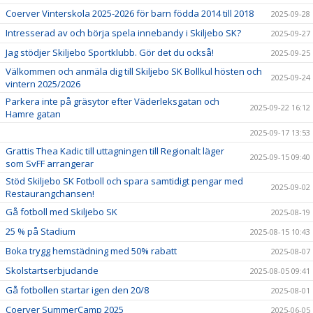
Coerver Vinterskola 2025-2026 för barn födda 2014 till 2018
2025-09-28
Intresserad av och börja spela innebandy i Skiljebo SK?
2025-09-27
Jag stödjer Skiljebo Sportklubb. Gör det du också!
2025-09-25
Välkommen och anmäla dig till Skiljebo SK Bollkul hösten och
2025-09-24
vintern 2025/2026
Parkera inte på gräsytor efter Väderleksgatan och
2025-09-22 16:12
Hamre gatan
2025-09-17 13:53
Grattis Thea Kadic till uttagningen till Regionalt läger
2025-09-15 09:40
som SvFF arrangerar
Stöd Skiljebo SK Fotboll och spara samtidigt pengar med
2025-09-02
Restaurangchansen!
Gå fotboll med Skiljebo SK
2025-08-19
25 % på Stadium
2025-08-15 10:43
Boka trygg hemstädning med 50% rabatt
2025-08-07
Skolstartserbjudande
2025-08-05 09:41
Gå fotbollen startar igen den 20/8
2025-08-01
Coerver SummerCamp 2025
2025-06-05