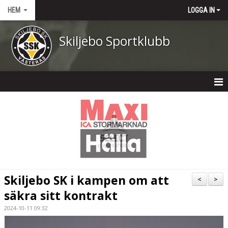
HEM
LOGGA IN
Skiljebo Sportklubb
HEM
NYHETER
OM KLUBBEN
KONTAKT
Skiljebo SK i kampen om att
<
>
KALENDER
säkra sitt kontrakt
2024-10-11 09:32
DOKUMENT