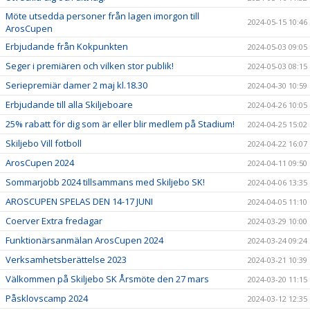
Möte utsedda personer från lagen imorgon till
2024-05-15 10:46
ArosCupen
Erbjudande från Kokpunkten
2024-05-03 09:05
Seger i premiären och vilken stor publik!
2024-05-03 08:15
Seriepremiär damer 2 maj kl.18.30
2024-04-30 10:59
Erbjudande till alla Skiljeboare
2024-04-26 10:05
25% rabatt för dig som är eller blir medlem på Stadium!
2024-04-25 15:02
Skiljebo Vill fotboll
2024-04-22 16:07
ArosCupen 2024
2024-04-11 09:50
Sommarjobb 2024 tillsammans med Skiljebo SK!
2024-04-06 13:35
AROSCUPEN SPELAS DEN 14-17 JUNI
2024-04-05 11:10
Coerver Extra fredagar
2024-03-29 10:00
Funktionärsanmälan ArosCupen 2024
2024-03-24 09:24
Verksamhetsberättelse 2023
2024-03-21 10:39
Välkommen på Skiljebo SK Årsmöte den 27 mars
2024-03-20 11:15
Påsklovscamp 2024
2024-03-12 12:35