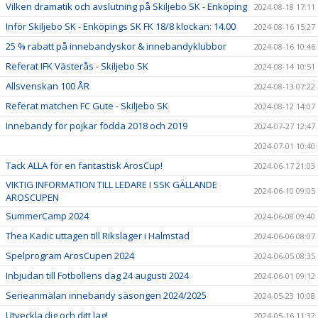
Vilken dramatik och avslutning på Skiljebo SK - Enköping
2024-08-18 17:11
Inför Skiljebo SK - Enköpings SK FK 18/8 klockan: 14.00
2024-08-16 15:27
25 % rabatt på innebandyskor & innebandyklubbor
2024-08-16 10:46
Referat IFK Västerås - Skiljebo SK
2024-08-14 10:51
Allsvenskan 100 ÅR
2024-08-13 07:22
Referat matchen FC Gute - Skiljebo SK
2024-08-12 14:07
Innebandy för pojkar födda 2018 och 2019
2024-07-27 12:47
2024-07-01 10:40
Tack ALLA för en fantastisk ArosCup!
2024-06-17 21:03
VIKTIG INFORMATION TILL LEDARE I SSK GÄLLANDE
2024-06-10 09:05
AROSCUPEN
SummerCamp 2024
2024-06-08 09:40
Thea Kadic uttagen till Riksläger i Halmstad
2024-06-06 08:07
Spelprogram ArosCupen 2024
2024-06-05 08:35
Inbjudan till Fotbollens dag 24 augusti 2024
2024-06-01 09:12
Serieanmälan innebandy säsongen 2024/2025
2024-05-23 10:08
Utveckla dig och ditt lag!
2024-05-16 11:32