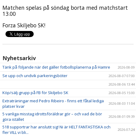
Matchen spelas på söndag borta med matchstart
13.00
Forza Skiljebo SK!
Nyhetsarkiv
Tänk på följande när det gäller fotbollsplanerna på Hamre
2026-08-09
Se upp och undvik parkeringsböter
2026-08-07 07:00
2026-08-06 13:44
Köp/sälj-grupp på FB för Skiljebo SK
2026-08-05 15:00
Extraträningar med Pedro Ribeiro - finns ett fåtal lediga
2026-08-03 11:04
platser kvar
5 vanliga misstag idrottsföräldrar gör – och vad de bör
2026-08-01 09:39
göra istället
518 supportrar har anslutit sig! Ni är HELT FANTASTISKA och
2026-07-24
fler VILL vi bli...