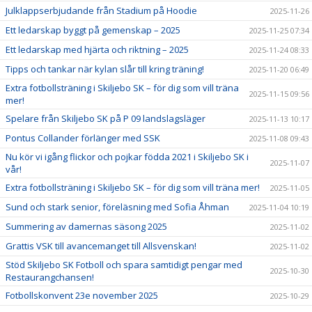
Julklappserbjudande från Stadium på Hoodie
2025-11-26
Ett ledarskap byggt på gemenskap – 2025
2025-11-25 07:34
Ett ledarskap med hjärta och riktning – 2025
2025-11-24 08:33
Tipps och tankar när kylan slår till kring träning!
2025-11-20 06:49
Extra fotbollsträning i Skiljebo SK – för dig som vill träna
2025-11-15 09:56
mer!
Spelare från Skiljebo SK på P 09 landslagsläger
2025-11-13 10:17
Pontus Collander förlänger med SSK
2025-11-08 09:43
Nu kör vi igång flickor och pojkar födda 2021 i Skiljebo SK i
2025-11-07
vår!
Extra fotbollsträning i Skiljebo SK – för dig som vill träna mer!
2025-11-05
Sund och stark senior, föreläsning med Sofia Åhman
2025-11-04 10:19
Summering av damernas säsong 2025
2025-11-02
Grattis VSK till avancemanget till Allsvenskan!
2025-11-02
Stöd Skiljebo SK Fotboll och spara samtidigt pengar med
2025-10-30
Restaurangchansen!
Fotbollskonvent 23e november 2025
2025-10-29