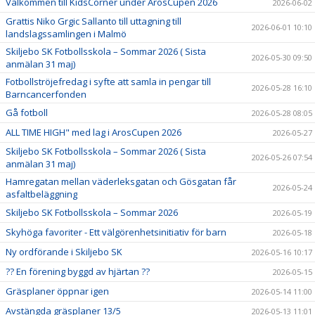
Välkommen till KidsCorner under ArosCupen 2026
2026-06-02
Grattis Niko Grgic Sallanto till uttagning till
2026-06-01 10:10
landslagssamlingen i Malmö
Skiljebo SK Fotbollsskola – Sommar 2026 ( Sista
2026-05-30 09:50
anmälan 31 maj)
Fotbollströjefredag i syfte att samla in pengar till
2026-05-28 16:10
Barncancerfonden
Gå fotboll
2026-05-28 08:05
ALL TIME HIGH" med lag i ArosCupen 2026
2026-05-27
Skiljebo SK Fotbollsskola – Sommar 2026 ( Sista
2026-05-26 07:54
anmälan 31 maj)
Hamregatan mellan väderleksgatan och Gösgatan får
2026-05-24
asfaltbeläggning
Skiljebo SK Fotbollsskola – Sommar 2026
2026-05-19
Skyhöga favoriter - Ett välgörenhetsinitiativ för barn
2026-05-18
Ny ordförande i Skiljebo SK
2026-05-16 10:17
?? En förening byggd av hjärtan ??
2026-05-15
Gräsplaner öppnar igen
2026-05-14 11:00
Avstängda gräsplaner 13/5
2026-05-13 11:01