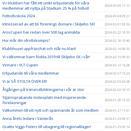
Vi i klubben har fått ett unikt erbjudande för våra
2024-03-06 11:12
medlemmar att nyttja på Stadium. 25 % på fotboll
Fotbollsskola 2024
2024-03-04 09:21
Intresserad av att bli förenings domare i Skiljebo SK!
2024-03-01 09:36
ArosCupen har redan över 500 lag anmälda
2024-02-22 10:55
Hur mår din idrottskompis?
2024-02-18 10:40
Klubbhuset uppfräschat och står nu klart!
2024-02-16 08:35
Vi välkomnar barn födda 2019 till Skiljebo SK i vår!
2024-02-15 09:33
Vinnare i VLT-Cupen
2024-02-12 16:28
Erbjudande till våra medlemmar
2024-02-07 15:24
Vi är SÅ STOLTA ÖVER ER!
2024-02-05 06:38
Åtgången på tränarutbildningarna i vår är stor
2024-02-03 10:15
Stjärnsprakande mötesplats med inspirerande
2024-01-28 12:25
föreläsningar
Välkommen till ett nytt och spännande år som medlem
2024-01-27 11:01
Anna årets ledare i Västerås
2024-01-26 08:37
Grattis Viggo Peters till uttagning till regionaltläger!
2024-01-25 09:14