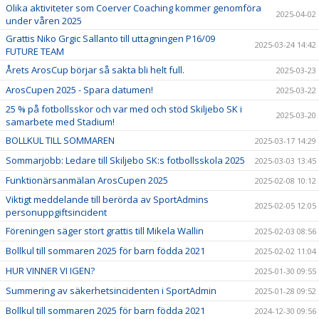
Olika aktiviteter som Coerver Coaching kommer genomföra
2025-04-02
under våren 2025
Grattis Niko Grgic Sallanto till uttagningen P16/09
2025-03-24 14:42
FUTURE TEAM
Årets ArosCup börjar så sakta bli helt full.
2025-03-23
ArosCupen 2025 - Spara datumen!
2025-03-22
25 % på fotbollsskor och var med och stöd Skiljebo SK i
2025-03-20
samarbete med Stadium!
BOLLKUL TILL SOMMAREN
2025-03-17 14:29
Sommarjobb: Ledare till Skiljebo SK:s fotbollsskola 2025
2025-03-03 13:45
Funktionärsanmälan ArosCupen 2025
2025-02-08 10:12
Viktigt meddelande till berörda av SportAdmins
2025-02-05 12:05
personuppgiftsincident
Föreningen säger stort grattis till Mikela Wallin
2025-02-03 08:56
Bollkul till sommaren 2025 för barn födda 2021
2025-02-02 11:04
HUR VINNER VI IGEN?
2025-01-30 09:55
Summering av säkerhetsincidenten i SportAdmin
2025-01-28 09:52
Bollkul till sommaren 2025 för barn födda 2021
2024-12-30 09:56