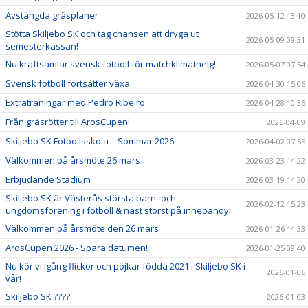
Avstängda gräsplaner
2026-05-12 13:10
Stötta Skiljebo SK och tag chansen att dryga ut
2026-05-09 09:31
semesterkassan!
Nu kraftsamlar svensk fotboll för matchklimathelg!
2026-05-07 07:54
Svensk fotboll fortsätter växa
2026-04-30 15:06
Extraträningar med Pedro Ribeiro
2026-04-28 10:36
Från gräsrötter till ArosCupen!
2026-04-09
Skiljebo SK Fotbollsskola – Sommar 2026
2026-04-02 07:55
Välkommen på årsmöte 26 mars
2026-03-23 14:22
Erbjudande Stadium
2026-03-19 14:20
Skiljebo SK är Västerås största barn- och
2026-02-12 15:23
ungdomsförening i fotboll & näst störst på innebandy!
Välkommen på årsmöte den 26 mars
2026-01-26 14:33
ArosCupen 2026 - Spara datumen!
2026-01-25 09:40
Nu kör vi igång flickor och pojkar födda 2021 i Skiljebo SK i
2026-01-06
vår!
Skiljebo SK ????
2026-01-03