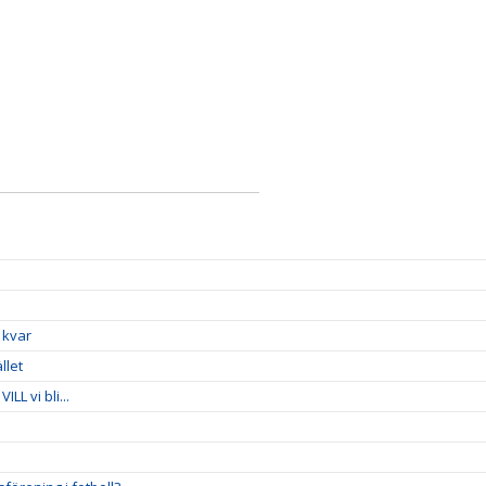
 kvar
llet
LL vi bli...