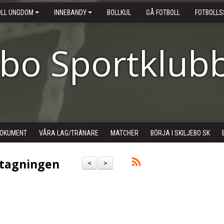
OLL UNGDOM
INNEBANDY
BOLLKUL
GÅ FOTBOLL
FOTBOLLS
ebo Sportklub
OKUMENT
VÅRA LAG/TRÄNARE
MATCHER
BÖRJA I SKILJEBO SK
uttagningen
<
>