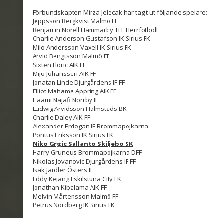
Förbundskapten Mirza Jelecak har tagit ut följande spelare:
Jeppsson Bergkvist Malmö FF
Benjamin Norell Hammarby TFF Herrfotboll
Charlie Anderson Gustafson IK Sirius FK
Milo Andersson Vaxell IK Sirius FK
Arvid Bengtsson Malmö FF
Sixten Floric AIK FF
Mijo Johansson AIK FF
Jonatan Linde Djurgårdens IF FF
Elliot Mahama Appring AIK FF
Haami Najafi Norrby IF
Ludwig Arvidsson Halmstads BK
Charlie Daley AIK FF
Alexander Erdogan IF Brommapojkarna
Pontus Eriksson IK Sirius FK
Niko Grgic Sallanto Skiljebo SK
Harry Gruneus Brommapojkarna DFF
Nikolas Jovanovic Djurgårdens IF FF
Isak Järdler Östers IF
Eddy Kejang Eskilstuna City FK
Jonathan Kibalama AIK FF
Melvin Mårtensson Malmö FF
Petrus Nordberg IK Sirius FK