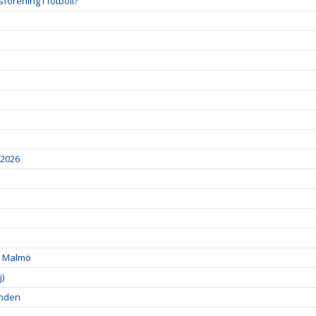
förening i fotboll?
2026
 i Malmö
)
onden