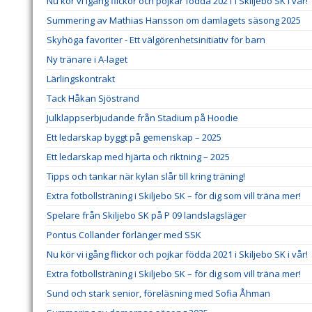
Nu kör vi igång flickor och pojkar födda 2021 i Skiljebo SK i vår!
Summering av Mathias Hansson om damlagets säsong 2025
Skyhöga favoriter - Ett välgörenhetsinitiativ för barn
Ny tränare i A-laget
Lärlingskontrakt
Tack Håkan Sjöstrand
Julklappserbjudande från Stadium på Hoodie
Ett ledarskap byggt på gemenskap – 2025
Ett ledarskap med hjärta och riktning – 2025
Tipps och tankar när kylan slår till kring träning!
Extra fotbollsträning i Skiljebo SK – för dig som vill träna mer!
Spelare från Skiljebo SK på P 09 landslagsläger
Pontus Collander förlänger med SSK
Nu kör vi igång flickor och pojkar födda 2021 i Skiljebo SK i vår!
Extra fotbollsträning i Skiljebo SK – för dig som vill träna mer!
Sund och stark senior, föreläsning med Sofia Åhman