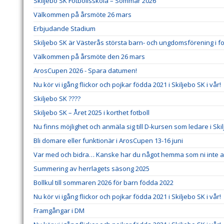
Skiljebo SK Fotbollsskola – Sommar 2026
Välkommen på årsmöte 26 mars
Erbjudande Stadium
Skiljebo SK är Västerås största barn- och ungdomsförening i fo
Välkommen på årsmöte den 26 mars
ArosCupen 2026 - Spara datumen!
Nu kör vi igång flickor och pojkar födda 2021 i Skiljebo SK i vår!
Skiljebo SK ????
Skiljebo SK – Året 2025 i korthet fotboll
Nu finns möjlighet och anmäla sig till D-kursen som ledare i Ski
Bli domare eller funktionär i ArosCupen 13-16 juni
Var med och bidra… Kanske har du något hemma som ni inte an
Summering av herrlagets säsong 2025
Bollkul till sommaren 2026 för barn födda 2022
Nu kör vi igång flickor och pojkar födda 2021 i Skiljebo SK i vår!
Framgångar i DM