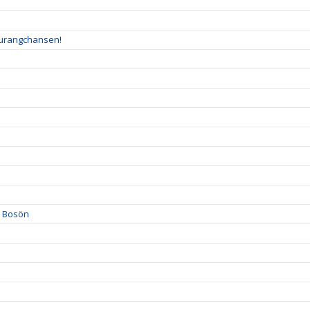
taurangchansen!
på Bosön