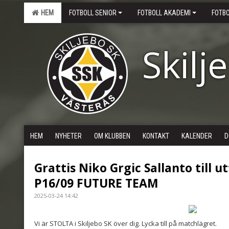
HEM
FOTBOLL SENIOR
FOTBOLL AKADEMI
FOTB
Skilj
HEM
NYHETER
OM KLUBBEN
KONTAKT
KALENDER
D
Grattis Niko Grgic Sallanto till 
P16/09 FUTURE TEAM
2025-03-24 14:42
Vi är STOLTA i Skiljebo SK över dig. Lycka till på matchlägret.