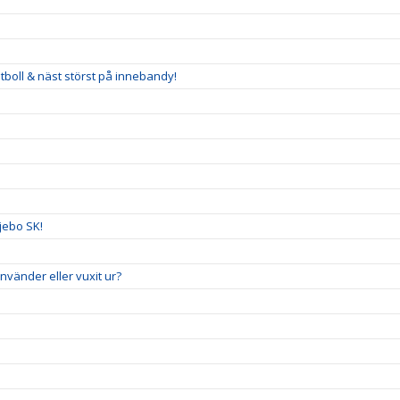
tboll & näst störst på innebandy!
ljebo SK!
vänder eller vuxit ur?