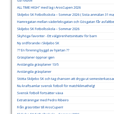
Gå fotboll
ALL TIME HIGH" med lag i ArosCupen 2026
Skiljebo SK Fotbollsskola – Sommar 2026 ( Sista anmälan 31 maj
Hamregatan mellan väderleksgatan och Gösgatan får asfaltbe
Skiljebo SK Fotbollsskola – Sommar 2026
Skyhöga favoriter - Ett välgörenhetsinitiativ för barn
Ny ordförande i Skiljebo SK
?? En förening byggd av hjärtan ??
Gräsplaner öppnar igen
Avstängda gräsplaner 13/5
Avstängda gräsplaner
Stötta Skiljebo SK och tag chansen att dryga ut semesterkassa
Nu kraftsamlar svensk fotboll för matchklimathelg!
Svensk fotboll fortsätter växa
Extraträningar med Pedro Ribeiro
Från gräsrötter till ArosCupen!