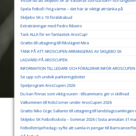
Visste du att Skiljebo SK är Västerås största barn- och ungdoms
Spela fotboll i hög värme – det här är viktigt att tänka på
Skiljebo SK:s 10 föräldrabud
Extraträningar med Pedro Ribeiro
Tack ALLA för en fantastisk ArosCup!
Grattis till uttagning till Rikslägret Mira
TÄNK PÅ ATT AROSCUPEN ARRANGERAS AV SKILJEBO SK
LAGVÄRD PÅ AROSCUPEN
INFORMATION TILL LEDARE OCH FÖRÄLDRAR INFÖR AROSCUPEN 
Se upp och undvik parkeringsböter
Spelprogram ArosCupen 2026
Du kan finnas som viktig vuxen - tillsammans gör vi skillnad
Välkommen till KidsCorner under ArosCupen 2026
Grattis Niko Grgic Sallanto till uttagning till landslagssamlingen
Skiljebo SK Fotbollsskola – Sommar 2026 ( Sista anmälan 31 maj
Fotbollströjefredag i syfte att samla in pengar till Barncancerf