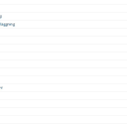
)
läggning
n!