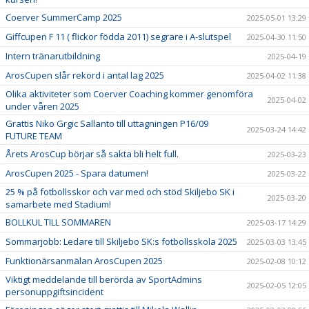
Coerver SummerCamp 2025
2025-05-01 13:29
Giffcupen F 11 ( flickor födda 2011) segrare i A-slutspel
2025-04-30 11:50
Intern tränarutbildning
2025-04-19
ArosCupen slår rekord i antal lag 2025
2025-04-02 11:38
Olika aktiviteter som Coerver Coaching kommer genomföra
2025-04-02
under våren 2025
Grattis Niko Grgic Sallanto till uttagningen P16/09
2025-03-24 14:42
FUTURE TEAM
Årets ArosCup börjar så sakta bli helt full.
2025-03-23
ArosCupen 2025 - Spara datumen!
2025-03-22
25 % på fotbollsskor och var med och stöd Skiljebo SK i
2025-03-20
samarbete med Stadium!
BOLLKUL TILL SOMMAREN
2025-03-17 14:29
Sommarjobb: Ledare till Skiljebo SK:s fotbollsskola 2025
2025-03-03 13:45
Funktionärsanmälan ArosCupen 2025
2025-02-08 10:12
Viktigt meddelande till berörda av SportAdmins
2025-02-05 12:05
personuppgiftsincident