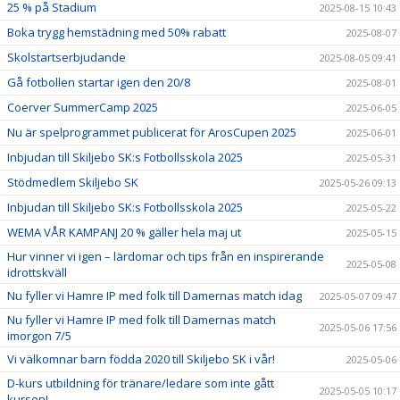
25 % på Stadium
2025-08-15 10:43
Boka trygg hemstädning med 50% rabatt
2025-08-07
Skolstartserbjudande
2025-08-05 09:41
Gå fotbollen startar igen den 20/8
2025-08-01
Coerver SummerCamp 2025
2025-06-05
Nu är spelprogrammet publicerat för ArosCupen 2025
2025-06-01
Inbjudan till Skiljebo SK:s Fotbollsskola 2025
2025-05-31
Stödmedlem Skiljebo SK
2025-05-26 09:13
Inbjudan till Skiljebo SK:s Fotbollsskola 2025
2025-05-22
WEMA VÅR KAMPANJ 20 % gäller hela maj ut
2025-05-15
Hur vinner vi igen – lärdomar och tips från en inspirerande
2025-05-08
idrottskväll
Nu fyller vi Hamre IP med folk till Damernas match idag
2025-05-07 09:47
Nu fyller vi Hamre IP med folk till Damernas match
2025-05-06 17:56
imorgon 7/5
Vi välkomnar barn födda 2020 till Skiljebo SK i vår!
2025-05-06
D-kurs utbildning för tränare/ledare som inte gått
2025-05-05 10:17
kursen!