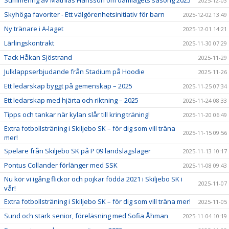
Summering av Mathias Hansson om damlagets säsong 2025
2025-12-03
Skyhöga favoriter - Ett välgörenhetsinitiativ för barn
2025-12-02 13:49
Ny tränare i A-laget
2025-12-01 14:21
Lärlingskontrakt
2025-11-30 07:29
Tack Håkan Sjöstrand
2025-11-29
Julklappserbjudande från Stadium på Hoodie
2025-11-26
Ett ledarskap byggt på gemenskap – 2025
2025-11-25 07:34
Ett ledarskap med hjärta och riktning – 2025
2025-11-24 08:33
Tipps och tankar när kylan slår till kring träning!
2025-11-20 06:49
Extra fotbollsträning i Skiljebo SK – för dig som vill träna
2025-11-15 09:56
mer!
Spelare från Skiljebo SK på P 09 landslagsläger
2025-11-13 10:17
Pontus Collander förlänger med SSK
2025-11-08 09:43
Nu kör vi igång flickor och pojkar födda 2021 i Skiljebo SK i
2025-11-07
vår!
Extra fotbollsträning i Skiljebo SK – för dig som vill träna mer!
2025-11-05
Sund och stark senior, föreläsning med Sofia Åhman
2025-11-04 10:19