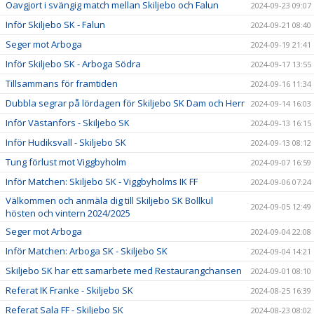
Oavgjort i svängig match mellan Skiljebo och Falun
2024-09-23 09:07
Inför Skiljebo SK - Falun
2024-09-21 08:40
Seger mot Arboga
2024-09-19 21:41
Inför Skiljebo SK - Arboga Södra
2024-09-17 13:55
Tillsammans för framtiden
2024-09-16 11:34
Dubbla segrar på lördagen för Skiljebo SK Dam och Herr
2024-09-14 16:03
Inför Västanfors - Skiljebo SK
2024-09-13 16:15
Inför Hudiksvall - Skiljebo SK
2024-09-13 08:12
Tung förlust mot Viggbyholm
2024-09-07 16:59
Inför Matchen: Skiljebo SK - Viggbyholms IK FF
2024-09-06 07:24
Välkommen och anmäla dig till Skiljebo SK Bollkul
2024-09-05 12:49
hösten och vintern 2024/2025
Seger mot Arboga
2024-09-04 22:08
Inför Matchen: Arboga SK - Skiljebo SK
2024-09-04 14:21
Skiljebo SK har ett samarbete med Restaurangchansen
2024-09-01 08:10
Referat IK Franke - Skiljebo SK
2024-08-25 16:39
Referat Sala FF - Skiljebo SK
2024-08-23 08:02