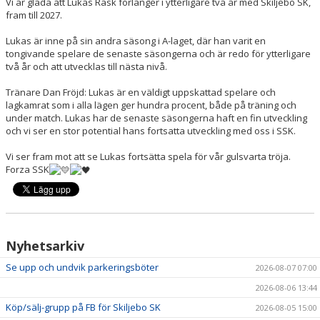
Vi är glada att Lukas Rask förlänger i ytterligare två år med Skiljebo SK,
VÅRA LAG/TRÄNARE
fram till 2027.
MATCHER
Lukas är inne på sin andra säsong i A-laget, där han varit en
tongivande spelare de senaste säsongerna och är redo för ytterligare
två år och att utvecklas till nästa nivå.
BÖRJA I SKILJEBO SK
Tränare Dan Fröjd: Lukas är en väldigt uppskattad spelare och
BOKNING KLUBBHUSET
lagkamrat som i alla lägen ger hundra procent, både på träning och
under match. Lukas har de senaste säsongerna haft en fin utveckling
och vi ser en stor potential hans fortsatta utveckling med oss i SSK.
VÅRA AVGIFTER
Vi ser fram mot att se Lukas fortsätta spela för vår gulsvarta tröja.
VÅR HISTORIA
Forza SSK
Nyhetsarkiv
Se upp och undvik parkeringsböter
2026-08-07 07:00
2026-08-06 13:44
Köp/sälj-grupp på FB för Skiljebo SK
2026-08-05 15:00