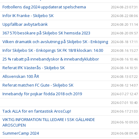
Fotbollens dag 2024 uppdaterat spelschema
2024-08-23 07:31
Inför IK Franke - Skiljebo SK
2024-08-22 08:06
Uppfällbar avbytarbänk
2024-08-20 11:14
367 570 besökare på Skiljebo SK hemsida 2023
2024-08-20 09:57
Vilken dramatik och avslutning på Skiljebo SK - Enköping
2024-08-18 17:11
Inför Skiljebo SK - Enköpings SK FK 18/8 klockan: 14.00
2024-08-16 15:27
25 % rabatt på innebandyskor & innebandyklubbor
2024-08-16 10:46
Referat IFK Västerås - Skiljebo SK
2024-08-14 10:51
Allsvenskan 100 ÅR
2024-08-13 07:22
Referat matchen FC Gute - Skiljebo SK
2024-08-12 14:07
Innebandy för pojkar födda 2018 och 2019
2024-07-27 12:47
2024-07-01 10:40
Tack ALLA för en fantastisk ArosCup!
2024-06-17 21:03
VIKTIG INFORMATION TILL LEDARE I SSK GÄLLANDE
2024-06-10 09:05
AROSCUPEN
SummerCamp 2024
2024-06-08 09:40