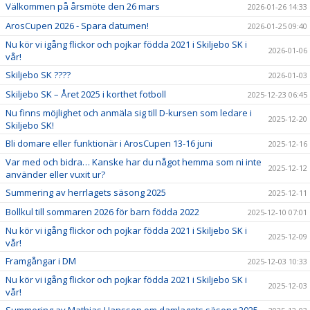
Välkommen på årsmöte den 26 mars
2026-01-26 14:33
ArosCupen 2026 - Spara datumen!
2026-01-25 09:40
Nu kör vi igång flickor och pojkar födda 2021 i Skiljebo SK i
2026-01-06
vår!
Skiljebo SK ????
2026-01-03
Skiljebo SK – Året 2025 i korthet fotboll
2025-12-23 06:45
Nu finns möjlighet och anmäla sig till D-kursen som ledare i
2025-12-20
Skiljebo SK!
Bli domare eller funktionär i ArosCupen 13-16 juni
2025-12-16
Var med och bidra… Kanske har du något hemma som ni inte
2025-12-12
använder eller vuxit ur?
Summering av herrlagets säsong 2025
2025-12-11
Bollkul till sommaren 2026 för barn födda 2022
2025-12-10 07:01
Nu kör vi igång flickor och pojkar födda 2021 i Skiljebo SK i
2025-12-09
vår!
Framgångar i DM
2025-12-03 10:33
Nu kör vi igång flickor och pojkar födda 2021 i Skiljebo SK i
2025-12-03
vår!