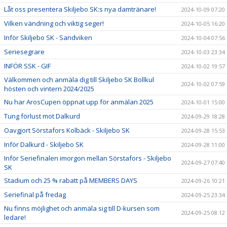
Låt oss presentera Skiljebo SK:s nya damtränare!
2024-10-09 07:20
Vilken vändning och viktig seger!
2024-10-05 16:20
Inför Skiljebo SK - Sandviken
2024-10-04 07:56
Seriesegrare
2024-10-03 23:34
INFÖR SSK - GIF
2024-10-02 19:57
Välkommen och anmäla dig till Skiljebo SK Bollkul
2024-10-02 07:59
hösten och vintern 2024/2025
Nu har ArosCupen öppnat upp för anmälan 2025
2024-10-01 15:00
Tung förlust mot Dalkurd
2024-09-29 18:28
Oavgjort Sörstafors Kolbäck - Skiljebo SK
2024-09-28 15:53
Inför Dalkurd - Skiljebo SK
2024-09-28 11:00
Inför Seriefinalen imorgon mellan Sörstafors - Skiljebo
2024-09-27 07:40
SK
Stadium och 25 % rabatt på MEMBERS DAYS
2024-09-26 10:21
Seriefinal på fredag
2024-09-25 23:34
Nu finns möjlighet och anmäla sig till D-kursen som
2024-09-25 08:12
ledare!