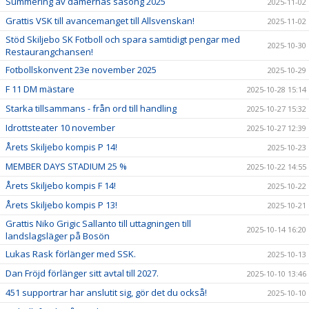
Summering av damernas säsong 2025
2025-11-02
Grattis VSK till avancemanget till Allsvenskan!
2025-11-02
Stöd Skiljebo SK Fotboll och spara samtidigt pengar med
2025-10-30
Restaurangchansen!
Fotbollskonvent 23e november 2025
2025-10-29
F 11 DM mästare
2025-10-28 15:14
Starka tillsammans - från ord till handling
2025-10-27 15:32
Idrottsteater 10 november
2025-10-27 12:39
Årets Skiljebo kompis P 14!
2025-10-23
MEMBER DAYS STADIUM 25 %
2025-10-22 14:55
Årets Skiljebo kompis F 14!
2025-10-22
Årets Skiljebo kompis P 13!
2025-10-21
Grattis Niko Grigic Sallanto till uttagningen till
2025-10-14 16:20
landslagsläger på Bosön
Lukas Rask förlänger med SSK.
2025-10-13
Dan Fröjd förlänger sitt avtal till 2027.
2025-10-10 13:46
451 supportrar har anslutit sig, gör det du också!
2025-10-10