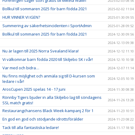
Föreningen säger stort grattis till Mikela Wallin
2025-02-03 08:56
Bollkul till sommaren 2025 för barn födda 2021
2025-02-02 11:04
HUR VINNER VI IGEN?
2025-01-30 09:55
Summering av säkerhetsincidenten i SportAdmin
2025-01-28 09:52
Bollkul till sommaren 2025 för barn födda 2021
2024-12-30 09:56
2024-12-13 09:38
Nu är lagen till 2025 Norra Svealand klara!
2024-12-12 11:10
Vi välkomnar barn födda 2020 till Skiljebo SK i vår!
2024-12-10 10:58
Var med och bidra…
2024-12-07 11:14
Nu finns möjlighet och anmäla sig till D-kursen som
2024-12-05 10:19
ledare i vår!
ArosCupen 2025 spelas 14 - 17 juni
2024-11-30 08:38
Rönnby Tigers bjuder in alla Skiljebo lag till söndagens
2024-11-26 13:28
SSL match gratis!
Restaurangchansens Black Week-kampanj 2 för 1
2024-11-23 10:51
En god en god och stödjande idrottsförälder
2024-11-23 08:22
Tack till alla fantastiska ledare!
2024-11-17 18:50