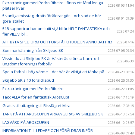
Extraträningar med Pedro Ribeiro - finns ett fåtal lediga
2026-08-03 11:04
platser kvar
5 vanliga misstag idrottsföräldrar gör – och vad de bör
2026-08-01 09:39
göra istället
518 supportrar har anslutit sig! Ni är HELT FANTASTISKA och
2026-07-24
fler VILL vi bli...
ATT BYTA SPELFORM OCH FÖRSTÅ FOTBOLLEN ÄNNU BÄTTRE!
2026-07-16
Sommarhälsning från Skiljebo SK
2026-07-05 09:34
Visste du att Skiljebo SK är Västerås största barn- och
2026-06-30
ungdomsförening i fotboll?
Spela fotboll i hög värme – det här är viktigt att tänka på
2026-06-29 08:16
Skiljebo SK:s 10 föräldrabud
2026-06-25 09:30
Extraträningar med Pedro Ribeiro
2026-06-22 11:05
Tack ALLA för en fantastisk ArosCup!
2026-06-17 16:19
Grattis till uttagning till Rikslägret Mira
2026-06-17 08:15
TÄNK PÅ ATT AROSCUPEN ARRANGERAS AV SKILJEBO SK
2026-06-13 07:54
LAGVÄRD PÅ AROSCUPEN
2026-06-10 06:57
INFORMATION TILL LEDARE OCH FÖRÄLDRAR INFÖR
2026-06-09 09:48