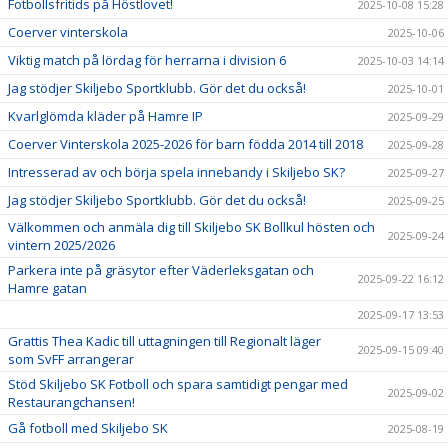
Fotbollsfritids på Höstlovet!
2025-10-08 15:28
Coerver vinterskola
2025-10-06
Viktig match på lördag för herrarna i division 6
2025-10-03 14:14
Jag stödjer Skiljebo Sportklubb. Gör det du också!
2025-10-01
Kvarlglömda kläder på Hamre IP
2025-09-29
Coerver Vinterskola 2025-2026 för barn födda 2014 till 2018
2025-09-28
Intresserad av och börja spela innebandy i Skiljebo SK?
2025-09-27
Jag stödjer Skiljebo Sportklubb. Gör det du också!
2025-09-25
Välkommen och anmäla dig till Skiljebo SK Bollkul hösten och
2025-09-24
vintern 2025/2026
Parkera inte på gräsytor efter Väderleksgatan och
2025-09-22 16:12
Hamre gatan
2025-09-17 13:53
Grattis Thea Kadic till uttagningen till Regionalt läger
2025-09-15 09:40
som SvFF arrangerar
Stöd Skiljebo SK Fotboll och spara samtidigt pengar med
2025-09-02
Restaurangchansen!
Gå fotboll med Skiljebo SK
2025-08-19