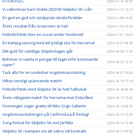
EFTERLYSES
2024-11-16 10:47
Vi välkomnar barn födda 2020 till Skiljebo SK i vår!
2024-11-12 12:27
En god en god och stödjande idrottsförälder
2024-11-08 14:39
Årets resultat från Gräsroten är här!
2024-11-06 13:34
Fotbollsfritids blev en succé under höstlovet!
2024-11-01 15:03
En kämpig säsong med ett lyckligt slut för herrarna!
2024-10-31 08:38
DM-guld för samtliga Skiljebolagen igår
2024-10-28 11:36
Behöver ni samla in pengar till laget inför kommande
2024-10-22 12:31
cuper?
Tack alla för en underbar ungdomsavslutning
2024-10-21 14:29
Vilken otroligt spännande match!
2024-10-19 17:14
Fotbollsfritids med Skiljebo SK är helt fullbokat
2024-10-18 08:54
Årets viktigaste match för herrarna mot Österåker
2024-10-17 15:36
Föreningen säger grattis till Niko Grgic Sallanto
2024-10-16 08:12
Ungdomsavslutningen på Carlforska på fredag!
2024-10-15 10:39
Tung förlust för Skiljebo SK mot Järfälla
2024-10-13 19:58
Skiljebo SK i kampen om att säkra sitt kontrakt
2024-10-11 09:32