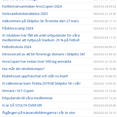
Funktionärsanmälan ArosCupen 2024
2024-03-24 09:24
Verksamhetsberättelse 2023
2024-03-21 10:39
Välkommen på Skiljebo SK Årsmöte den 27 mars
2024-03-20 11:15
Påsklovscamp 2024
2024-03-12 12:35
Vi i klubben har fått ett unikt erbjudande för våra
2024-03-06 11:12
medlemmar att nyttja på Stadium. 25 % på fotboll
Fotbollsskola 2024
2024-03-04 09:21
Intresserad av att bli förenings domare i Skiljebo SK!
2024-03-01 09:36
ArosCupen har redan över 500 lag anmälda
2024-02-22 10:55
Hur mår din idrottskompis?
2024-02-18 10:40
Klubbhuset uppfräschat och står nu klart!
2024-02-16 08:35
Vi välkomnar barn födda 2019 till Skiljebo SK i vår!
2024-02-15 09:33
Vinnare i VLT-Cupen
2024-02-12 16:28
Erbjudande till våra medlemmar
2024-02-07 15:24
Vi är SÅ STOLTA ÖVER ER!
2024-02-05 06:38
Åtgången på tränarutbildningarna i vår är stor
2024-02-03 10:15