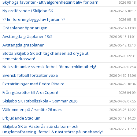
Skyhöga favoriter - Ett välgörenhetsinitiativ för barn
2026-05-18
Ny ordförande i Skiljebo SK
2026-05-16 10:17
?? En förening byggd av hjärtan ??
2026-05-15
Gräsplaner öppnar igen
2026-05-14 11:00
Avstängda gräsplaner 13/5
2026-05-13 11:01
Avstängda gräsplaner
2026-05-12 13:10
Stötta Skiljebo SK och tag chansen att dryga ut
2026-05-09 09:31
semesterkassan!
Nu kraftsamlar svensk fotboll för matchklimathelg!
2026-05-07 07:54
Svensk fotboll fortsätter växa
2026-04-30 15:06
Extraträningar med Pedro Ribeiro
2026-04-28 10:36
Från gräsrötter till ArosCupen!
2026-04-09
Skiljebo SK Fotbollsskola – Sommar 2026
2026-04-02 07:55
Välkommen på årsmöte 26 mars
2026-03-23 14:22
Erbjudande Stadium
2026-03-19 14:20
Skiljebo SK är Västerås största barn- och
2026-02-12 15:23
ungdomsförening i fotboll & näst störst på innebandy!