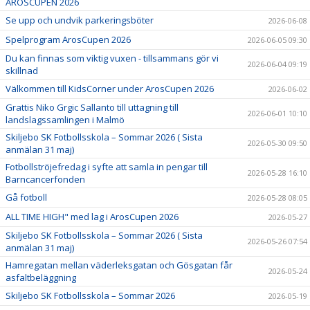
AROSCUPEN 2026
Se upp och undvik parkeringsböter
2026-06-08
Spelprogram ArosCupen 2026
2026-06-05 09:30
Du kan finnas som viktig vuxen - tillsammans gör vi
2026-06-04 09:19
skillnad
Välkommen till KidsCorner under ArosCupen 2026
2026-06-02
Grattis Niko Grgic Sallanto till uttagning till
2026-06-01 10:10
landslagssamlingen i Malmö
Skiljebo SK Fotbollsskola – Sommar 2026 ( Sista
2026-05-30 09:50
anmälan 31 maj)
Fotbollströjefredag i syfte att samla in pengar till
2026-05-28 16:10
Barncancerfonden
Gå fotboll
2026-05-28 08:05
ALL TIME HIGH" med lag i ArosCupen 2026
2026-05-27
Skiljebo SK Fotbollsskola – Sommar 2026 ( Sista
2026-05-26 07:54
anmälan 31 maj)
Hamregatan mellan väderleksgatan och Gösgatan får
2026-05-24
asfaltbeläggning
Skiljebo SK Fotbollsskola – Sommar 2026
2026-05-19