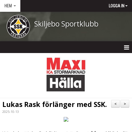
HEM
LOGGA IN
Skiljebo Sportklubb
HEM
NYHETER
OM KLUBBEN
KONTAKT
Lukas Rask förlänger med SSK.
<
>
KALENDER
2025-10-13
DOKUMENT