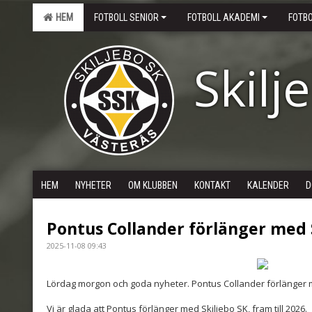
HEM
FOTBOLL SENIOR
FOTBOLL AKADEMI
FOTB
Skilj
HEM
NYHETER
OM KLUBBEN
KONTAKT
KALENDER
D
Pontus Collander förlänger med
2025-11-08 09:43
Lördag morgon och goda nyheter. Pontus Collander förlänger
Vi är glada att Pontus förlänger med Skiljebo SK, fram till 2026.