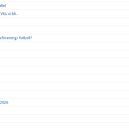
llet
LL vi bli...
förening i fotboll?
2026