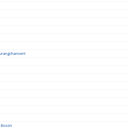
taurangchansen!
på Bosön