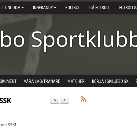
OLL UNGDOM
INNEBANDY
BOLLKUL
GÅ FOTBOLL
FOTBOLLS
ebo Sportklub
OKUMENT
VÅRA LAG/TRÄNARE
MATCHER
BÖRJA I SKILJEBO SK
 SSK
<
>
 med SSK!