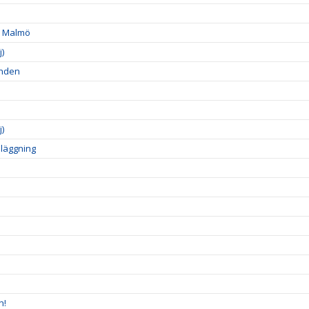
 i Malmö
)
onden
)
läggning
n!