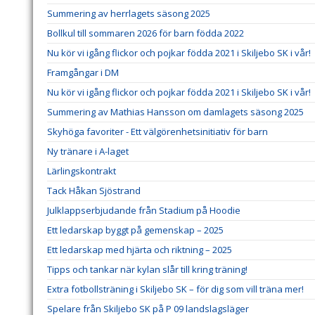
Summering av herrlagets säsong 2025
Bollkul till sommaren 2026 för barn födda 2022
Nu kör vi igång flickor och pojkar födda 2021 i Skiljebo SK i vår!
Framgångar i DM
Nu kör vi igång flickor och pojkar födda 2021 i Skiljebo SK i vår!
Summering av Mathias Hansson om damlagets säsong 2025
Skyhöga favoriter - Ett välgörenhetsinitiativ för barn
Ny tränare i A-laget
Lärlingskontrakt
Tack Håkan Sjöstrand
Julklappserbjudande från Stadium på Hoodie
Ett ledarskap byggt på gemenskap – 2025
Ett ledarskap med hjärta och riktning – 2025
Tipps och tankar när kylan slår till kring träning!
Extra fotbollsträning i Skiljebo SK – för dig som vill träna mer!
Spelare från Skiljebo SK på P 09 landslagsläger