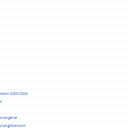
intern 2025/2026
an
 arrangerar
taurangchansen!