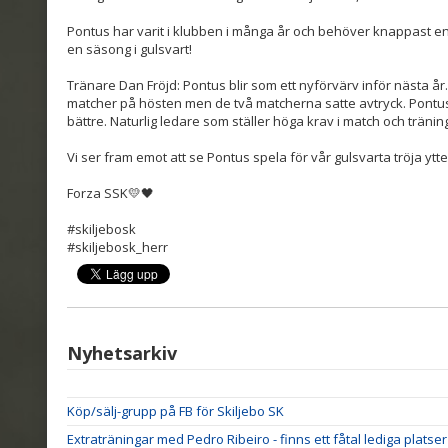
Pontus har varit i klubben i många år och behöver knappast e
en säsong i gulsvart!
Tränare Dan Fröjd: Pontus blir som ett nyförvärv inför nästa år.
matcher på hösten men de två matcherna satte avtryck. Pontu
bättre. Naturlig ledare som ställer höga krav i match och tränin
Vi ser fram emot att se Pontus spela för vår gulsvarta tröja ytt
Forza SSK💛🖤
#skiljebosk
#skiljebosk_herr
Nyhetsarkiv
Köp/sälj-grupp på FB för Skiljebo SK
Extraträningar med Pedro Ribeiro - finns ett fåtal lediga platser