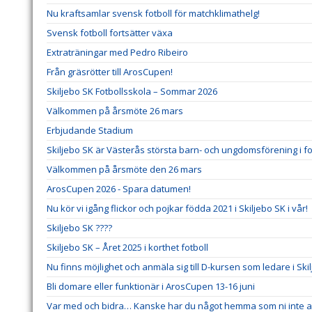
Nu kraftsamlar svensk fotboll för matchklimathelg!
Svensk fotboll fortsätter växa
Extraträningar med Pedro Ribeiro
Från gräsrötter till ArosCupen!
Skiljebo SK Fotbollsskola – Sommar 2026
Välkommen på årsmöte 26 mars
Erbjudande Stadium
Skiljebo SK är Västerås största barn- och ungdomsförening i fo
Välkommen på årsmöte den 26 mars
ArosCupen 2026 - Spara datumen!
Nu kör vi igång flickor och pojkar födda 2021 i Skiljebo SK i vår!
Skiljebo SK ????
Skiljebo SK – Året 2025 i korthet fotboll
Nu finns möjlighet och anmäla sig till D-kursen som ledare i Ski
Bli domare eller funktionär i ArosCupen 13-16 juni
Var med och bidra… Kanske har du något hemma som ni inte an