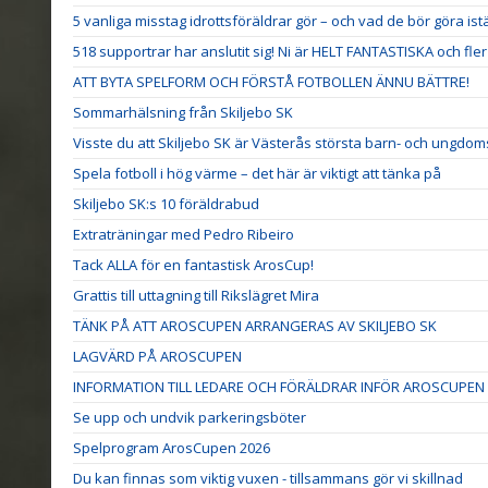
5 vanliga misstag idrottsföräldrar gör – och vad de bör göra istä
518 supportrar har anslutit sig! Ni är HELT FANTASTISKA och fler VI
ATT BYTA SPELFORM OCH FÖRSTÅ FOTBOLLEN ÄNNU BÄTTRE!
Sommarhälsning från Skiljebo SK
Visste du att Skiljebo SK är Västerås största barn- och ungdoms
Spela fotboll i hög värme – det här är viktigt att tänka på
Skiljebo SK:s 10 föräldrabud
Extraträningar med Pedro Ribeiro
Tack ALLA för en fantastisk ArosCup!
Grattis till uttagning till Rikslägret Mira
TÄNK PÅ ATT AROSCUPEN ARRANGERAS AV SKILJEBO SK
LAGVÄRD PÅ AROSCUPEN
INFORMATION TILL LEDARE OCH FÖRÄLDRAR INFÖR AROSCUPEN 
Se upp och undvik parkeringsböter
Spelprogram ArosCupen 2026
Du kan finnas som viktig vuxen - tillsammans gör vi skillnad