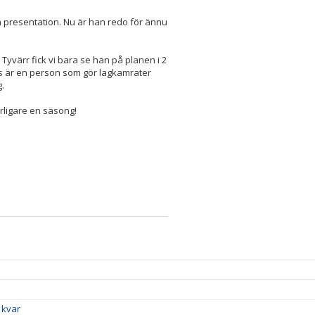
n presentation. Nu är han redo för ännu
 Tyvärr fick vi bara se han på planen i 2
s är en person som gör lagkamrater
g.
erligare en säsong!
 kvar