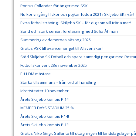
Pontus Collander förlänger med SSK
Nu kör vi igång flickor och pojkar födda 2021 i Skiljebo SK i vår!
Extra fotbollsträning i Skiljebo SK – för dig som vill träna mer!
Sund och stark senior, föreläsning med Sofia Åhman
Summering av damernas säsong 2025
Grattis VSK till avancemanget till Allsvenskan!
Stöd Skiljebo SK Fotboll och spara samtidigt pengar med Res
Fotbollskonvent 23e november 2025
F 11 DM mästare
Starka tillsammans - från ord till handling
Idrottsteater 10 november
Årets Skiljebo kompis P 14!
MEMBER DAYS STADIUM 25 %
Årets Skiljebo kompis F 14!
Årets Skiljebo kompis P 13!
Grattis Niko Grigic Sallanto till uttagningen till landslagsläger 