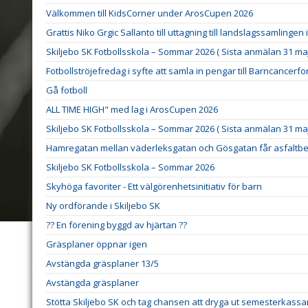
Välkommen till KidsCorner under ArosCupen 2026
Grattis Niko Grgic Sallanto till uttagning till landslagssamlingen
Skiljebo SK Fotbollsskola – Sommar 2026 ( Sista anmälan 31 maj
Fotbollströjefredag i syfte att samla in pengar till Barncancerf
Gå fotboll
ALL TIME HIGH" med lag i ArosCupen 2026
Skiljebo SK Fotbollsskola – Sommar 2026 ( Sista anmälan 31 maj
Hamregatan mellan väderleksgatan och Gösgatan får asfaltbe
Skiljebo SK Fotbollsskola – Sommar 2026
Skyhöga favoriter - Ett välgörenhetsinitiativ för barn
Ny ordförande i Skiljebo SK
?? En förening byggd av hjärtan ??
Gräsplaner öppnar igen
Avstängda gräsplaner 13/5
Avstängda gräsplaner
Stötta Skiljebo SK och tag chansen att dryga ut semesterkassa