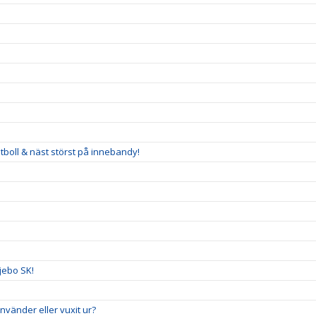
tboll & näst störst på innebandy!
ljebo SK!
vänder eller vuxit ur?