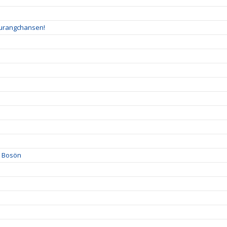
taurangchansen!
på Bosön