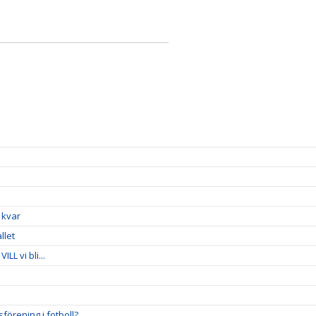
 kvar
llet
LL vi bli...
förening i fotboll?