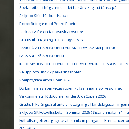
Spela fotboll i hög värme – det här är viktigt att tänka på
Skiljebo SK:s 10 föräldrabud
Extraträningar med Pedro Ribeiro
Tack ALLA för en fantastisk ArosCup!
Grattis till uttagning till Rikslägret Mira
TÄNK PÅ ATT AROSCUPEN ARRANGERAS AV SKILJEBO SK
LAGVÄRD PÅ AROSCUPEN
INFORMATION TILL LEDARE OCH FÖRÄLDRAR INFÖR AROSCUPEN 
Se upp och undvik parkeringsböter
Spelprogram ArosCupen 2026
Du kan finnas som viktig vuxen - tillsammans gör vi skillnad
Välkommen till KidsCorner under ArosCupen 2026
Grattis Niko Grgic Sallanto till uttagning till landslagssamlingen
Skiljebo SK Fotbollsskola – Sommar 2026 ( Sista anmälan 31 maj
Fotbollströjefredag i syfte att samla in pengar till Barncancerf
Gå fotboll