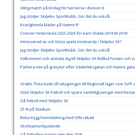
Viktig match på lördag för herrarna i division 6
Jag stödjer Skiljebo Sportklubb. Gör det du också!
Kvarlglömda kläder på Hamre IP
Coerver Vinterskola 2025-2026 för barn födda 2014 till 2018
Intresserad av och börja spela innebandy i Skiljebo SK?
Jag stödjer Skiljebo Sportklubb. Gör det du också!
Välkommen och anmäla dig till Skiljebo SK Bollkul hösten och v
Parkera inte på gräsytor efter Väderleksgatan och Hamre gat
Grattis Thea Kadic till uttagningen till Regionalt läger som SvFF
Stöd Skiljebo SK Fotboll och spara samtidigt pengar med Res
Gå fotboll med Skiljebo SK
25 % på Stadium
Boka trygg hemstädning med 50% rabatt
Skolstartserbjudande
Gå fotbollen startar igen den 20/8