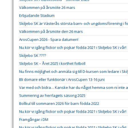
Välkommen på årsmöte 26 mars
Erbjudande Stadium
Skiljebo SK är Västerås största barn- och ungdomsförening i fo
Välkommen på årsmöte den 26 mars
ArosCupen 2026 - Spara datumen!
Nu kör vi igång flickor och pojkar födda 2021 i Skiljebo SK i vår!
Skiljebo SK ????
Skiljebo SK – Året 2025 i korthet fotboll
Nu finns möjlighet och anmäla sig till D-kursen som ledare i Ski
Bli domare eller funktionär i ArosCupen 13-16 juni
Var med och bidra… Kanske har du något hemma som ni inte an
Summering av herrlagets säsong 2025
Bollkul till sommaren 2026 för barn födda 2022
Nu kör vi igång flickor och pojkar födda 2021 i Skiljebo SK i vår!
Framgångar i DM
Nu kör vi igång flickor och pojkar födda 2021 i Skiljebo SK i vår!