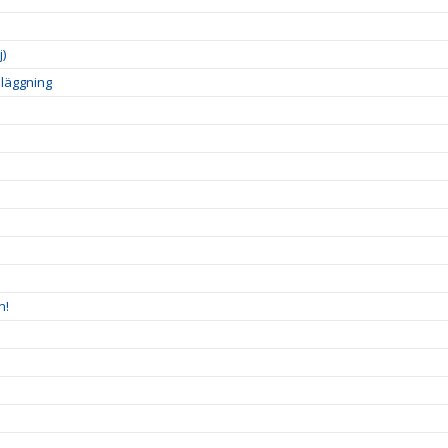
)
läggning
n!