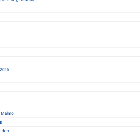
2026
 i Malmö
)
onden