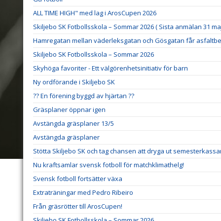
ALL TIME HIGH" med lag i ArosCupen 2026
Skiljebo SK Fotbollsskola – Sommar 2026 ( Sista anmälan 31 maj
Hamregatan mellan väderleksgatan och Gösgatan får asfaltbe
Skiljebo SK Fotbollsskola – Sommar 2026
Skyhöga favoriter - Ett välgörenhetsinitiativ för barn
Ny ordförande i Skiljebo SK
?? En förening byggd av hjärtan ??
Gräsplaner öppnar igen
Avstängda gräsplaner 13/5
Avstängda gräsplaner
Stötta Skiljebo SK och tag chansen att dryga ut semesterkassa
Nu kraftsamlar svensk fotboll för matchklimathelg!
Svensk fotboll fortsätter växa
Extraträningar med Pedro Ribeiro
Från gräsrötter till ArosCupen!
Skiljebo SK Fotbollsskola – Sommar 2026