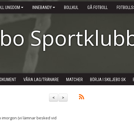
OLL UNGDOM
INNEBANDY
BOLLKUL
GÅ FOTBOLL
FOTBOLLS
ebo Sportklub
OKUMENT
VÅRA LAG/TRÄNARE
MATCHER
BÖRJA I SKILJEBO SK
<
>
n imorgon (vi lämnar besked vid