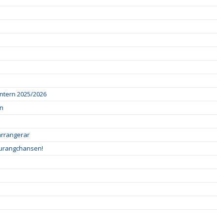
intern 2025/2026
an
 arrangerar
taurangchansen!