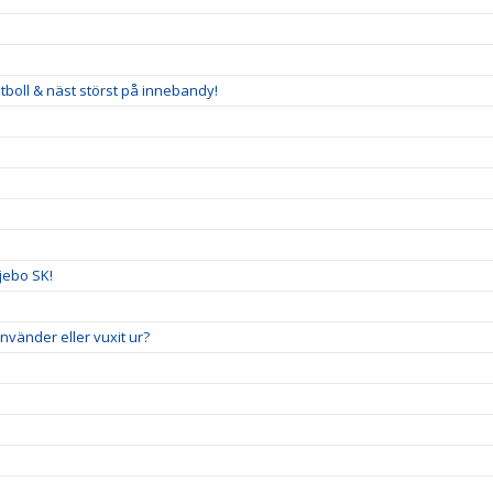
tboll & näst störst på innebandy!
ljebo SK!
vänder eller vuxit ur?