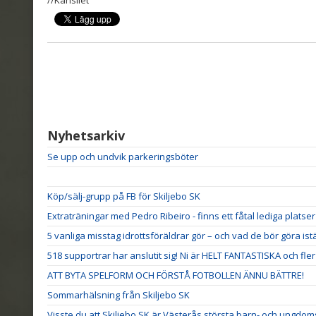
//Kansliet
Nyhetsarkiv
Se upp och undvik parkeringsböter
Köp/sälj-grupp på FB för Skiljebo SK
Extraträningar med Pedro Ribeiro - finns ett fåtal lediga platser
5 vanliga misstag idrottsföräldrar gör – och vad de bör göra istä
518 supportrar har anslutit sig! Ni är HELT FANTASTISKA och fler VI
ATT BYTA SPELFORM OCH FÖRSTÅ FOTBOLLEN ÄNNU BÄTTRE!
Sommarhälsning från Skiljebo SK
Visste du att Skiljebo SK är Västerås största barn- och ungdoms