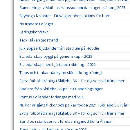
Summering av Mathias Hansson om damlagets säsong 2025
Skyhöga favoriter - Ett välgörenhetsinitiativ för barn
Ny tränare i A-laget
Lärlingskontrakt
Tack Håkan Sjöstrand
Julklappserbjudande från Stadium på Hoodie
Ett ledarskap byggt på gemenskap – 2025
Ett ledarskap med hjärta och riktning – 2025
Tipps och tankar när kylan slår till kring träning!
Extra fotbollsträning i Skiljebo SK – för dig som vill träna mer!
Spelare från Skiljebo SK på P 09 landslagsläger
Pontus Collander förlänger med SSK
Nu kör vi igång flickor och pojkar födda 2021 i Skiljebo SK i vår!
Extra fotbollsträning i Skiljebo SK – för dig som vill träna mer!
Sund och stark senior, föreläsning med Sofia Åhman
Summering av damernas säsong 2025