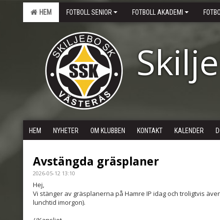
HEM
FOTBOLL SENIOR
FOTBOLL AKADEMI
FOTB
Skilj
HEM
NYHETER
OM KLUBBEN
KONTAKT
KALENDER
D
Avstängda gräsplaner
2026-05-12 13:10
Hej,
Vi stänger av gräsplanerna på Hamre IP idag och troligtvis äve
lunchtid imorgon).