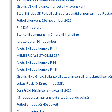
Grattis VSK till avancemanget till Allsvenskan!
Stöd Skiljebo SK Fotboll och spara samtidigt pengar med Res
Fotbollskonvent 23e november 2025
F 11 DM mästare
Starka tillsammans - från ord till handling
Idrottsteater 10 november
Årets Skiljebo kompis P 14!
MEMBER DAYS STADIUM 25 %
Årets Skiljebo kompis F 14!
Årets Skiljebo kompis P 13!
Grattis Niko Grigic Sallanto till uttagningen till landslagsläger 
Lukas Rask förlänger med SSK.
Dan Fröjd förlänger sitt avtal till 2027.
451 supportrar har anslutit sig, gör det du också!
Fotbollsfritids på Höstlovet!
Coerver vinterskola