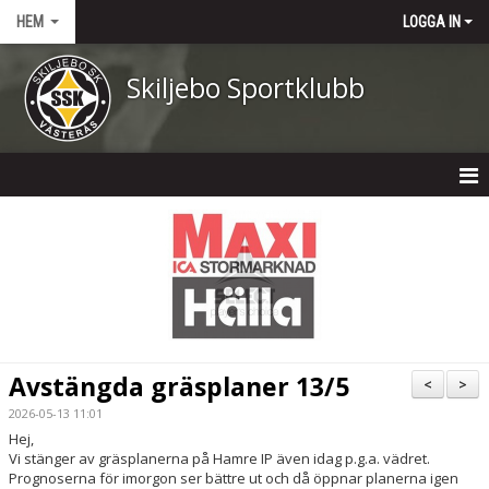
HEM
LOGGA IN
Skiljebo Sportklubb
HEM
NYHETER
OM KLUBBEN
KONTAKT
Avstängda gräsplaner 13/5
<
>
KALENDER
2026-05-13 11:01
Hej,
DOKUMENT
Vi stänger av gräsplanerna på Hamre IP även idag p.g.a. vädret.
Prognoserna för imorgon ser bättre ut och då öppnar planerna igen