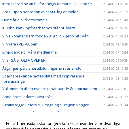
Intresserad av att bli förenings domare i Skiljebo SK!
2024-03-01 09:36
ArosCupen har redan över 500 lag anmälda
2024-02-22 10:55
Hur mår din idrottskompis?
2024-02-18 10:40
Klubbhuset uppfräschat och står nu klart!
2024-02-16 08:35
Vi välkomnar barn födda 2019 till Skiljebo SK i vår!
2024-02-15 09:33
Vinnare i VLT-Cupen
2024-02-12 16:28
Erbjudande till våra medlemmar
2024-02-07 15:24
Vi är SÅ STOLTA ÖVER ER!
2024-02-05 06:38
Åtgången på tränarutbildningarna i vår är stor
2024-02-03 10:15
Stjärnsprakande mötesplats med inspirerande
2024-01-28 12:25
föreläsningar
Välkommen till ett nytt och spännande år som medlem
2024-01-27 11:01
Anna årets ledare i Västerås
2024-01-26 08:37
Grattis Viggo Peters till uttagning till regionaltläger!
2024-01-25 09:14
Skiljebo SK byter föreningsplattform till SportAdmin
2024-01-10 10:53
Välkommen hem Pontus!
2023-12-20 10:37
För att hemsidan ska fungera korrekt använder vi nödvändiga