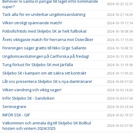
Behöver ni samla in pengar till laget inför kommande
2024-10-22 12:31
cuper?
Tack alla för en underbar ungdomsavslutning
2024-10-21 14:29
Vilken otroligt spännande match!
2024-10-19 17:14
Fotbollsfritids med Skiljebo SK är helt fullbokat
2024-10-18 08:54
Årets viktigaste match för herrarna mot Österåker
2024-10-17 15:36
Föreningen säger grattis till Niko Grgic Sallanto
2024-10-16 08:12
Ungdomsavslutningen på Carlforska på fredag!
2024-10-15 10:39
Tung förlust för Skiljebo SK mot Järfälla
2024-10-13 19:58
Skiljebo SK i kampen om att säkra sitt kontrakt
2024-10-11 09:32
Låt oss presentera Skiljebo SK:s nya damtränare!
2024-10-09 07:20
Vilken vändning och viktig seger!
2024-10-05 16:20
Inför Skiljebo SK - Sandviken
2024-10-04 07:56
Seriesegrare
2024-10-03 23:34
INFÖR SSK - GIF
2024-10-02 19:57
Välkommen och anmäla dig till Skiljebo SK Bollkul
2024-10-02 07:59
hösten och vintern 2024/2025