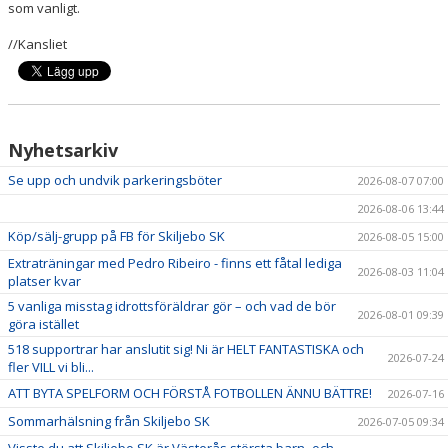
som vanligt.
VÅRA LAG/TRÄNARE
//Kansliet
MATCHER
BÖRJA I SKILJEBO SK
BOKNING KLUBBHUSET
Nyhetsarkiv
Se upp och undvik parkeringsböter
2026-08-07 07:00
VÅRA AVGIFTER
2026-08-06 13:44
VÅR HISTORIA
Köp/sälj-grupp på FB för Skiljebo SK
2026-08-05 15:00
Extraträningar med Pedro Ribeiro - finns ett fåtal lediga
2026-08-03 11:04
platser kvar
5 vanliga misstag idrottsföräldrar gör – och vad de bör
2026-08-01 09:39
göra istället
518 supportrar har anslutit sig! Ni är HELT FANTASTISKA och
2026-07-24
fler VILL vi bli...
ATT BYTA SPELFORM OCH FÖRSTÅ FOTBOLLEN ÄNNU BÄTTRE!
2026-07-16
Sommarhälsning från Skiljebo SK
2026-07-05 09:34