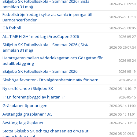
Skiljebo SK Fotbollsskola – Sommar 2026 ( Sista
2026-05-30 09:50
anmälan 31 maj)
Fotbollströjefredag i syfte att samla in pengar till
2026-05-28 16:10
Barncancerfonden
Gå fotboll
2026-05-28 08:05
ALL TIME HIGH" med lag i ArosCupen 2026
2026-05-27
Skiljebo SK Fotbollsskola – Sommar 2026 ( Sista
2026-05-26 07:54
anmälan 31 maj)
Hamregatan mellan väderleksgatan och Gösgatan får
2026-05-24
asfaltbeläggning
Skiljebo SK Fotbollsskola – Sommar 2026
2026-05-19
Skyhöga favoriter - Ett välgörenhetsinitiativ för barn
2026-05-18
Ny ordförande i Skiljebo SK
2026-05-16 10:17
?? En förening byggd av hjärtan ??
2026-05-15
Gräsplaner öppnar igen
2026-05-14 11:00
Avstängda gräsplaner 13/5
2026-05-13 11:01
Avstängda gräsplaner
2026-05-12 13:10
Stötta Skiljebo SK och tag chansen att dryga ut
2026-05-09 09:31
semesterkassan!