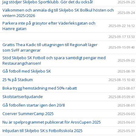
Jag stödjer Skiljebo Sportklubb. Gör det du också!
2025-09-25
Välkommen och anmäla dig till Skiljebo SK Bollkul hösten och
2025-09-24
vintern 2025/2026
Parkera inte på gräsytor efter Väderleksgatan och
2025-09-22 16:12
Hamre gatan
2025-09-17 13:53
Grattis Thea Kadic till uttagningen till Regionalt läger
2025-09-15 09:40
som SvFF arrangerar
Stöd Skiljebo SK Fotboll och spara samtidigt pengar med
2025-09-02
Restaurangchansen!
Gå fotboll med Skiljebo SK
2025-08-19
25 % på Stadium
2025-08-15 10:43
Boka trygg hemstädning med 50% rabatt
2025-08-07
Skolstartserbjudande
2025-08-05 09:41
Gå fotbollen startar igen den 20/8
2025-08-01
Coerver SummerCamp 2025
2025-06-05
Nu är spelprogrammet publicerat för ArosCupen 2025
2025-06-01
Inbjudan till Skiljebo SK:s Fotbollsskola 2025
2025-05-31