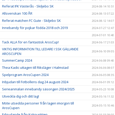
Referat IFK Västerås - Skiljebo SK
2024-08-14 10:51
Allsvenskan 100 ÅR
2024-08-13 07:22
Referat matchen FC Gute - Skiljebo SK
2024-08-12 14:07
Innebandy för pojkar födda 2018 och 2019
2024-07-27 12:47
2024-07-01 10:40
Tack ALLA för en fantastisk ArosCup!
2024-06-17 21:03
VIKTIG INFORMATION TILL LEDARE I SSK GÄLLANDE
2024-06-10 09:05
AROSCUPEN
SummerCamp 2024
2024-06-08 09:40
Thea Kadic uttagen till Riksläger i Halmstad
2024-06-06 08:07
Spelprogram ArosCupen 2024
2024-06-05 08:35
Inbjudan till Fotbollens dag 24 augusti 2024
2024-06-01 09:12
Serieanmälan innebandy säsongen 2024/2025
2024-05-23 10:08
Utveckla dig och ditt lag!
2024-05-16 11:32
Möte utsedda personer från lagen imorgon till
2024-05-15 10:46
ArosCupen
Erbjudande från Kokpunkten
2024-05-03 09:05