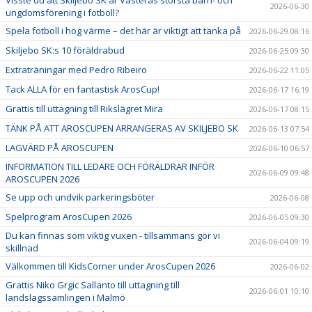
Visste du att Skiljebo SK är Västerås största barn- och
2026-06-30
ungdomsförening i fotboll?
Spela fotboll i hög värme – det här är viktigt att tänka på
2026-06-29 08:16
Skiljebo SK:s 10 föräldrabud
2026-06-25 09:30
Extraträningar med Pedro Ribeiro
2026-06-22 11:05
Tack ALLA för en fantastisk ArosCup!
2026-06-17 16:19
Grattis till uttagning till Rikslägret Mira
2026-06-17 08:15
TÄNK PÅ ATT AROSCUPEN ARRANGERAS AV SKILJEBO SK
2026-06-13 07:54
LAGVÄRD PÅ AROSCUPEN
2026-06-10 06:57
INFORMATION TILL LEDARE OCH FÖRÄLDRAR INFÖR
2026-06-09 09:48
AROSCUPEN 2026
Se upp och undvik parkeringsböter
2026-06-08
Spelprogram ArosCupen 2026
2026-06-05 09:30
Du kan finnas som viktig vuxen - tillsammans gör vi
2026-06-04 09:19
skillnad
Välkommen till KidsCorner under ArosCupen 2026
2026-06-02
Grattis Niko Grgic Sallanto till uttagning till
2026-06-01 10:10
landslagssamlingen i Malmö