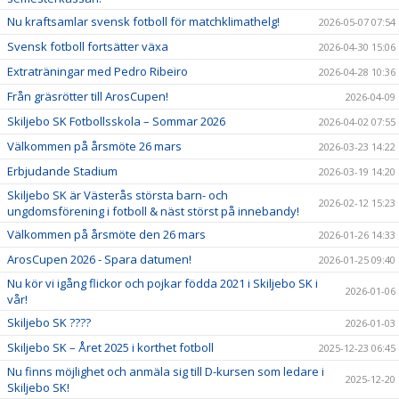
Nu kraftsamlar svensk fotboll för matchklimathelg!
2026-05-07 07:54
Svensk fotboll fortsätter växa
2026-04-30 15:06
Extraträningar med Pedro Ribeiro
2026-04-28 10:36
Från gräsrötter till ArosCupen!
2026-04-09
Skiljebo SK Fotbollsskola – Sommar 2026
2026-04-02 07:55
Välkommen på årsmöte 26 mars
2026-03-23 14:22
Erbjudande Stadium
2026-03-19 14:20
Skiljebo SK är Västerås största barn- och
2026-02-12 15:23
ungdomsförening i fotboll & näst störst på innebandy!
Välkommen på årsmöte den 26 mars
2026-01-26 14:33
ArosCupen 2026 - Spara datumen!
2026-01-25 09:40
Nu kör vi igång flickor och pojkar födda 2021 i Skiljebo SK i
2026-01-06
vår!
Skiljebo SK ????
2026-01-03
Skiljebo SK – Året 2025 i korthet fotboll
2025-12-23 06:45
Nu finns möjlighet och anmäla sig till D-kursen som ledare i
2025-12-20
Skiljebo SK!