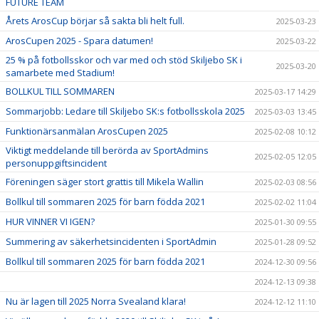
FUTURE TEAM
Årets ArosCup börjar så sakta bli helt full.
2025-03-23
ArosCupen 2025 - Spara datumen!
2025-03-22
25 % på fotbollsskor och var med och stöd Skiljebo SK i
2025-03-20
samarbete med Stadium!
BOLLKUL TILL SOMMAREN
2025-03-17 14:29
Sommarjobb: Ledare till Skiljebo SK:s fotbollsskola 2025
2025-03-03 13:45
Funktionärsanmälan ArosCupen 2025
2025-02-08 10:12
Viktigt meddelande till berörda av SportAdmins
2025-02-05 12:05
personuppgiftsincident
Föreningen säger stort grattis till Mikela Wallin
2025-02-03 08:56
Bollkul till sommaren 2025 för barn födda 2021
2025-02-02 11:04
HUR VINNER VI IGEN?
2025-01-30 09:55
Summering av säkerhetsincidenten i SportAdmin
2025-01-28 09:52
Bollkul till sommaren 2025 för barn födda 2021
2024-12-30 09:56
2024-12-13 09:38
Nu är lagen till 2025 Norra Svealand klara!
2024-12-12 11:10