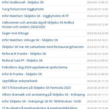
Inför Hudiksvall - Skiljebo SK
2024-09-13 08:12
Tung förlust mot Viggbyholm
2024-09-07 16:59
Inför Matchen: Skiljebo SK - Viggbyholms IK FF
2024-09-06 07:24
Välkommen och anmäla dig till Skiljebo SK Bollkul
2024-09-05 12:49
hösten och vintern 2024/2025
Seger mot Arboga
2024-09-04 22:08
Inför Matchen: Arboga SK - Skiljebo SK
2024-09-04 14:21
Skiljebo SK har ett samarbete med Restaurangchansen
2024-09-01 08:10
Referat IK Franke - Skiljebo SK
2024-08-25 16:39
Referat Sala FF - Skiljebo SK
2024-08-23 08:02
Fotbollens dag 2024 uppdaterat spelschema
2024-08-23 07:31
Inför IK Franke - Skiljebo SK
2024-08-22 08:06
Uppfällbar avbytarbänk
2024-08-20 11:14
367 570 besökare på Skiljebo SK hemsida 2023
2024-08-20 09:57
Vilken dramatik och avslutning på Skiljebo SK - Enköping
2024-08-18 17:11
Inför Skiljebo SK - Enköpings SK FK 18/8 klockan: 14.00
2024-08-16 15:27
25 % rabatt på innebandyskor & innebandyklubbor
2024-08-16 10:46