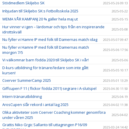
Stödmedlem Skiljebo SK
2025-05-26 09:13
Inbjudan till Skiljebo SK:s Fotbollsskola 2025
2025-05-22
WEMA VÅR KAMPANJ 20 % gäller hela maj ut
2025-05-15
Hur vinner vi igen – lärdomar och tips från en inspirerande
2025-05-08
idrottskväll
Nu fyller vi Hamre IP med folk till Damernas match idag
2025-05-07 09:47
Nu fyller vi Hamre IP med folk till Damernas match
2025-05-06 17:56
imorgon 7/5
Vi välkomnar barn födda 2020 till Skiljebo SK i vår!
2025-05-06
D-kurs utbildning för tränare/ledare som inte gått
2025-05-05 10:17
kursen!
Coerver SummerCamp 2025
2025-05-01 13:29
Giffcupen F 11 ( flickor födda 2011) segrare i A-slutspel
2025-04-30 11:50
Intern tränarutbildning
2025-04-19
ArosCupen slår rekord i antal lag 2025
2025-04-02 11:38
Olika aktiviteter som Coerver Coaching kommer genomföra
2025-04-02
under våren 2025
Grattis Niko Grgic Sallanto till uttagningen P16/09
2025-03-24 14:42