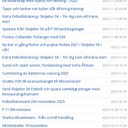
Ett ledarskap med hjärta och riktning – 2025
2025-11-24 08:33
Tipps och tankar när kylan slår till kring träning!
2025-11-20 06:49
Extra fotbollsträning i Skiljebo SK – för dig som vill träna
2025-11-15 09:56
mer!
Spelare från Skiljebo SK på P 09 landslagsläger
2025-11-13 10:17
Pontus Collander förlänger med SSK
2025-11-08 09:43
Nu kör vi igång flickor och pojkar födda 2021 i Skiljebo SK i
2025-11-07
vår!
Extra fotbollsträning i Skiljebo SK – för dig som vill träna mer!
2025-11-05
Sund och stark senior, föreläsning med Sofia Åhman
2025-11-04 10:19
Summering av damernas säsong 2025
2025-11-02
Grattis VSK till avancemanget till Allsvenskan!
2025-11-02
Stöd Skiljebo SK Fotboll och spara samtidigt pengar med
2025-10-30
Restaurangchansen!
Fotbollskonvent 23e november 2025
2025-10-29
F 11 DM mästare
2025-10-28 15:14
Starka tillsammans - från ord till handling
2025-10-27 15:32
Idrottsteater 10 november
2025-10-27 12:39