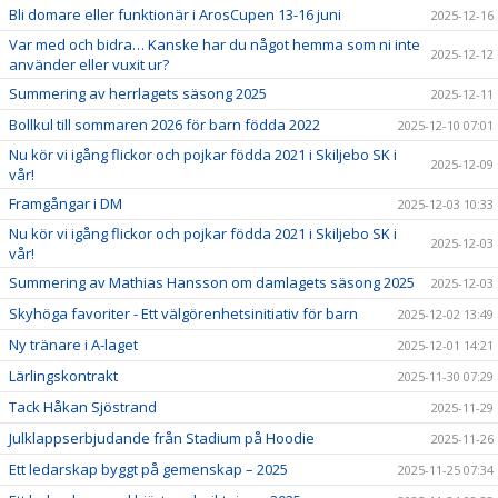
Bli domare eller funktionär i ArosCupen 13-16 juni
2025-12-16
Var med och bidra… Kanske har du något hemma som ni inte
2025-12-12
använder eller vuxit ur?
Summering av herrlagets säsong 2025
2025-12-11
Bollkul till sommaren 2026 för barn födda 2022
2025-12-10 07:01
Nu kör vi igång flickor och pojkar födda 2021 i Skiljebo SK i
2025-12-09
vår!
Framgångar i DM
2025-12-03 10:33
Nu kör vi igång flickor och pojkar födda 2021 i Skiljebo SK i
2025-12-03
vår!
Summering av Mathias Hansson om damlagets säsong 2025
2025-12-03
Skyhöga favoriter - Ett välgörenhetsinitiativ för barn
2025-12-02 13:49
Ny tränare i A-laget
2025-12-01 14:21
Lärlingskontrakt
2025-11-30 07:29
Tack Håkan Sjöstrand
2025-11-29
Julklappserbjudande från Stadium på Hoodie
2025-11-26
Ett ledarskap byggt på gemenskap – 2025
2025-11-25 07:34