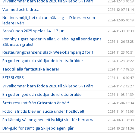
Vi välkomnar barn födda 2020 till Skiljebo SK i vår!
2024-12-10 10:58
Var med och bidra…
2024-12-07 11:14
Nu finns möjlighet och anmäla sig till D-kursen som
2024-12-05 10:19
ledare i vår!
ArosCupen 2025 spelas 14 - 17 juni
2024-11-30 08:38
Rönnby Tigers bjuder in alla Skiljebo lag till söndagens
2024-11-26 13:28
SSL match gratis!
Restaurangchansens Black Week-kampanj 2 för 1
2024-11-23 10:51
En god en god och stödjande idrottsförälder
2024-11-23 08:22
Tack till alla fantastiska ledare!
2024-11-17 18:50
EFTERLYSES
2024-11-16 10:47
Vi välkomnar barn födda 2020 till Skiljebo SK i vår!
2024-11-12 12:27
En god en god och stödjande idrottsförälder
2024-11-08 14:39
Årets resultat från Gräsroten är här!
2024-11-06 13:34
Fotbollsfritids blev en succé under höstlovet!
2024-11-01 15:03
En kämpig säsong med ett lyckligt slut för herrarna!
2024-10-31 08:38
DM-guld för samtliga Skiljebolagen igår
2024-10-28 11:36