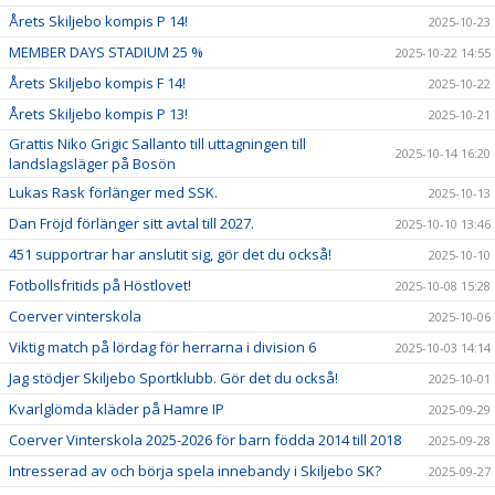
Årets Skiljebo kompis P 14!
2025-10-23
MEMBER DAYS STADIUM 25 %
2025-10-22 14:55
Årets Skiljebo kompis F 14!
2025-10-22
Årets Skiljebo kompis P 13!
2025-10-21
Grattis Niko Grigic Sallanto till uttagningen till
2025-10-14 16:20
landslagsläger på Bosön
Lukas Rask förlänger med SSK.
2025-10-13
Dan Fröjd förlänger sitt avtal till 2027.
2025-10-10 13:46
451 supportrar har anslutit sig, gör det du också!
2025-10-10
Fotbollsfritids på Höstlovet!
2025-10-08 15:28
Coerver vinterskola
2025-10-06
Viktig match på lördag för herrarna i division 6
2025-10-03 14:14
Jag stödjer Skiljebo Sportklubb. Gör det du också!
2025-10-01
Kvarlglömda kläder på Hamre IP
2025-09-29
Coerver Vinterskola 2025-2026 för barn födda 2014 till 2018
2025-09-28
Intresserad av och börja spela innebandy i Skiljebo SK?
2025-09-27