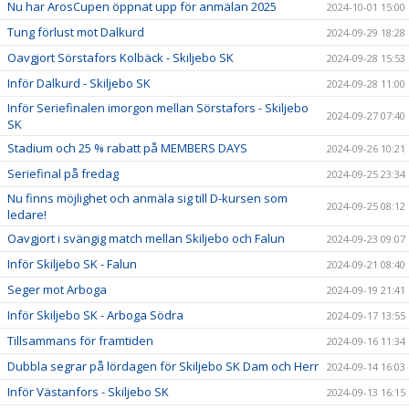
Nu har ArosCupen öppnat upp för anmälan 2025
2024-10-01 15:00
Tung förlust mot Dalkurd
2024-09-29 18:28
Oavgjort Sörstafors Kolbäck - Skiljebo SK
2024-09-28 15:53
Inför Dalkurd - Skiljebo SK
2024-09-28 11:00
Inför Seriefinalen imorgon mellan Sörstafors - Skiljebo
2024-09-27 07:40
SK
Stadium och 25 % rabatt på MEMBERS DAYS
2024-09-26 10:21
Seriefinal på fredag
2024-09-25 23:34
Nu finns möjlighet och anmäla sig till D-kursen som
2024-09-25 08:12
ledare!
Oavgjort i svängig match mellan Skiljebo och Falun
2024-09-23 09:07
Inför Skiljebo SK - Falun
2024-09-21 08:40
Seger mot Arboga
2024-09-19 21:41
Inför Skiljebo SK - Arboga Södra
2024-09-17 13:55
Tillsammans för framtiden
2024-09-16 11:34
Dubbla segrar på lördagen för Skiljebo SK Dam och Herr
2024-09-14 16:03
Inför Västanfors - Skiljebo SK
2024-09-13 16:15