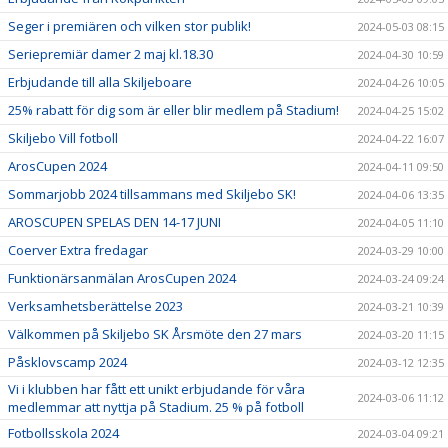
Seger i premiären och vilken stor publik!
2024-05-03 08:15
Seriepremiär damer 2 maj kl.18.30
2024-04-30 10:59
Erbjudande till alla Skiljeboare
2024-04-26 10:05
25% rabatt för dig som är eller blir medlem på Stadium!
2024-04-25 15:02
Skiljebo Vill fotboll
2024-04-22 16:07
ArosCupen 2024
2024-04-11 09:50
Sommarjobb 2024 tillsammans med Skiljebo SK!
2024-04-06 13:35
AROSCUPEN SPELAS DEN 14-17 JUNI
2024-04-05 11:10
Coerver Extra fredagar
2024-03-29 10:00
Funktionärsanmälan ArosCupen 2024
2024-03-24 09:24
Verksamhetsberättelse 2023
2024-03-21 10:39
Välkommen på Skiljebo SK Årsmöte den 27 mars
2024-03-20 11:15
Påsklovscamp 2024
2024-03-12 12:35
Vi i klubben har fått ett unikt erbjudande för våra
2024-03-06 11:12
medlemmar att nyttja på Stadium. 25 % på fotboll
Fotbollsskola 2024
2024-03-04 09:21