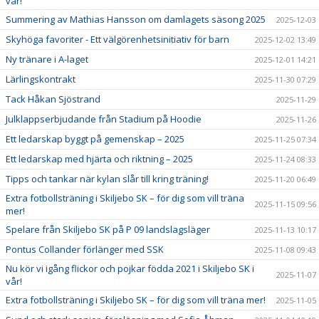
vår!
Summering av Mathias Hansson om damlagets säsong 2025
2025-12-03
Skyhöga favoriter - Ett välgörenhetsinitiativ för barn
2025-12-02 13:49
Ny tränare i A-laget
2025-12-01 14:21
Lärlingskontrakt
2025-11-30 07:29
Tack Håkan Sjöstrand
2025-11-29
Julklappserbjudande från Stadium på Hoodie
2025-11-26
Ett ledarskap byggt på gemenskap – 2025
2025-11-25 07:34
Ett ledarskap med hjärta och riktning – 2025
2025-11-24 08:33
Tipps och tankar när kylan slår till kring träning!
2025-11-20 06:49
Extra fotbollsträning i Skiljebo SK – för dig som vill träna
2025-11-15 09:56
mer!
Spelare från Skiljebo SK på P 09 landslagsläger
2025-11-13 10:17
Pontus Collander förlänger med SSK
2025-11-08 09:43
Nu kör vi igång flickor och pojkar födda 2021 i Skiljebo SK i
2025-11-07
vår!
Extra fotbollsträning i Skiljebo SK – för dig som vill träna mer!
2025-11-05