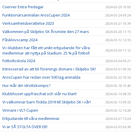
Coerver Extra fredagar
2024-03-29 10:00
Funktionärsanmälan ArosCupen 2024
2024-03-24 09:24
Verksamhetsberättelse 2023
2024-03-21 10:39
Välkommen på Skiljebo SK Årsmöte den 27 mars
2024-03-20 11:15
Påsklovscamp 2024
2024-03-12 12:35
Vi i klubben har fått ett unikt erbjudande för våra
2024-03-06 11:12
medlemmar att nyttja på Stadium. 25 % på fotboll
Fotbollsskola 2024
2024-03-04 09:21
Intresserad av att bli förenings domare i Skiljebo SK!
2024-03-01 09:36
ArosCupen har redan över 500 lag anmälda
2024-02-22 10:55
Hur mår din idrottskompis?
2024-02-18 10:40
Klubbhuset uppfräschat och står nu klart!
2024-02-16 08:35
Vi välkomnar barn födda 2019 till Skiljebo SK i vår!
2024-02-15 09:33
Vinnare i VLT-Cupen
2024-02-12 16:28
Erbjudande till våra medlemmar
2024-02-07 15:24
Vi är SÅ STOLTA ÖVER ER!
2024-02-05 06:38