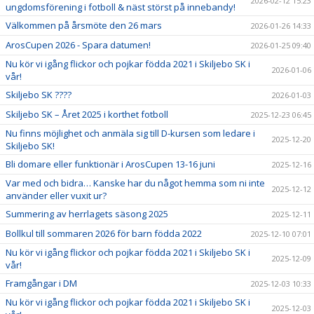
2026-02-12 15:23
ungdomsförening i fotboll & näst störst på innebandy!
Välkommen på årsmöte den 26 mars
2026-01-26 14:33
ArosCupen 2026 - Spara datumen!
2026-01-25 09:40
Nu kör vi igång flickor och pojkar födda 2021 i Skiljebo SK i
2026-01-06
vår!
Skiljebo SK ????
2026-01-03
Skiljebo SK – Året 2025 i korthet fotboll
2025-12-23 06:45
Nu finns möjlighet och anmäla sig till D-kursen som ledare i
2025-12-20
Skiljebo SK!
Bli domare eller funktionär i ArosCupen 13-16 juni
2025-12-16
Var med och bidra… Kanske har du något hemma som ni inte
2025-12-12
använder eller vuxit ur?
Summering av herrlagets säsong 2025
2025-12-11
Bollkul till sommaren 2026 för barn födda 2022
2025-12-10 07:01
Nu kör vi igång flickor och pojkar födda 2021 i Skiljebo SK i
2025-12-09
vår!
Framgångar i DM
2025-12-03 10:33
Nu kör vi igång flickor och pojkar födda 2021 i Skiljebo SK i
2025-12-03