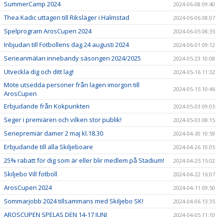
SummerCamp 2024
2024-06-08 09:40
Thea Kadic uttagen till Riksläger i Halmstad
2024-06-06 08:07
Spelprogram ArosCupen 2024
2024-06-05 08:35
Inbjudan till Fotbollens dag 24 augusti 2024
2024-06-01 09:12
Serieanmälan innebandy säsongen 2024/2025
2024-05-23 10:08
Utveckla dig och ditt lag!
2024-05-16 11:32
Möte utsedda personer från lagen imorgon till
2024-05-15 10:46
ArosCupen
Erbjudande från Kokpunkten
2024-05-03 09:05
Seger i premiären och vilken stor publik!
2024-05-03 08:15
Seriepremiär damer 2 maj kl.18.30
2024-04-30 10:59
Erbjudande till alla Skiljeboare
2024-04-26 10:05
25% rabatt för dig som är eller blir medlem på Stadium!
2024-04-25 15:02
Skiljebo Vill fotboll
2024-04-22 16:07
ArosCupen 2024
2024-04-11 09:50
Sommarjobb 2024 tillsammans med Skiljebo SK!
2024-04-06 13:35
AROSCUPEN SPELAS DEN 14-17 JUNI
2024-04-05 11:10