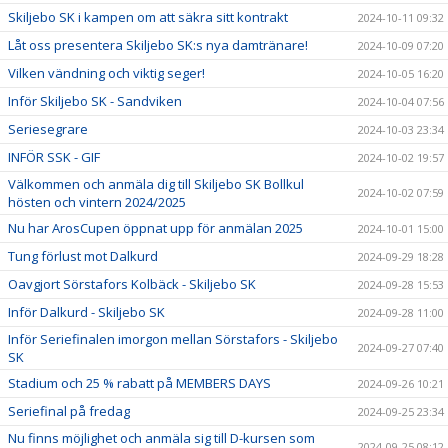
Skiljebo SK i kampen om att säkra sitt kontrakt
2024-10-11 09:32
Låt oss presentera Skiljebo SK:s nya damtränare!
2024-10-09 07:20
Vilken vändning och viktig seger!
2024-10-05 16:20
Inför Skiljebo SK - Sandviken
2024-10-04 07:56
Seriesegrare
2024-10-03 23:34
INFÖR SSK - GIF
2024-10-02 19:57
Välkommen och anmäla dig till Skiljebo SK Bollkul
2024-10-02 07:59
hösten och vintern 2024/2025
Nu har ArosCupen öppnat upp för anmälan 2025
2024-10-01 15:00
Tung förlust mot Dalkurd
2024-09-29 18:28
Oavgjort Sörstafors Kolbäck - Skiljebo SK
2024-09-28 15:53
Inför Dalkurd - Skiljebo SK
2024-09-28 11:00
Inför Seriefinalen imorgon mellan Sörstafors - Skiljebo
2024-09-27 07:40
SK
Stadium och 25 % rabatt på MEMBERS DAYS
2024-09-26 10:21
Seriefinal på fredag
2024-09-25 23:34
Nu finns möjlighet och anmäla sig till D-kursen som
2024-09-25 08:12