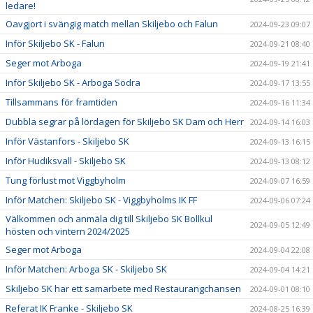
ledare!
Oavgjort i svängig match mellan Skiljebo och Falun
2024-09-23 09:07
Inför Skiljebo SK - Falun
2024-09-21 08:40
Seger mot Arboga
2024-09-19 21:41
Inför Skiljebo SK - Arboga Södra
2024-09-17 13:55
Tillsammans för framtiden
2024-09-16 11:34
Dubbla segrar på lördagen för Skiljebo SK Dam och Herr
2024-09-14 16:03
Inför Västanfors - Skiljebo SK
2024-09-13 16:15
Inför Hudiksvall - Skiljebo SK
2024-09-13 08:12
Tung förlust mot Viggbyholm
2024-09-07 16:59
Inför Matchen: Skiljebo SK - Viggbyholms IK FF
2024-09-06 07:24
Välkommen och anmäla dig till Skiljebo SK Bollkul
2024-09-05 12:49
hösten och vintern 2024/2025
Seger mot Arboga
2024-09-04 22:08
Inför Matchen: Arboga SK - Skiljebo SK
2024-09-04 14:21
Skiljebo SK har ett samarbete med Restaurangchansen
2024-09-01 08:10
Referat IK Franke - Skiljebo SK
2024-08-25 16:39