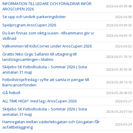
INFORMATION TILL LEDARE OCH FÖRÄLDRAR INFÖR
2026-06-09 09:48
AROSCUPEN 2026
Se upp och undvik parkeringsböter
2026-06-08
Spelprogram ArosCupen 2026
2026-06-05 09:30
Du kan finnas som viktig vuxen - tillsammans gör vi
2026-06-04 09:19
skillnad
Välkommen till KidsCorner under ArosCupen 2026
2026-06-02
Grattis Niko Grgic Sallanto till uttagning till
2026-06-01 10:10
landslagssamlingen i Malmö
Skiljebo SK Fotbollsskola – Sommar 2026 ( Sista
2026-05-30 09:50
anmälan 31 maj)
Fotbollströjefredag i syfte att samla in pengar till
2026-05-28 16:10
Barncancerfonden
Gå fotboll
2026-05-28 08:05
ALL TIME HIGH" med lag i ArosCupen 2026
2026-05-27
Skiljebo SK Fotbollsskola – Sommar 2026 ( Sista
2026-05-26 07:54
anmälan 31 maj)
Hamregatan mellan väderleksgatan och Gösgatan får
2026-05-24
asfaltbeläggning