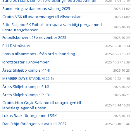
Sund och stark senior, föreläsning med Sofia Åhman
2025-11-04 10:19
Summering av damernas säsong 2025
2025-11-02
Grattis VSK till avancemanget till Allsvenskan!
2025-11-02
Stöd Skiljebo SK Fotboll och spara samtidigt pengar med
2025-10-30
Restaurangchansen!
Fotbollskonvent 23e november 2025
2025-10-29
F 11 DM mästare
2025-10-28 15:14
Starka tillsammans - från ord till handling
2025-10-27 15:32
Idrottsteater 10 november
2025-10-27 12:39
Årets Skiljebo kompis P 14!
2025-10-23
MEMBER DAYS STADIUM 25 %
2025-10-22 14:55
Årets Skiljebo kompis F 14!
2025-10-22
Årets Skiljebo kompis P 13!
2025-10-21
Grattis Niko Grigic Sallanto till uttagningen till
2025-10-14 16:20
landslagsläger på Bosön
Lukas Rask förlänger med SSK.
2025-10-13
Dan Fröjd förlänger sitt avtal till 2027.
2025-10-10 13:46