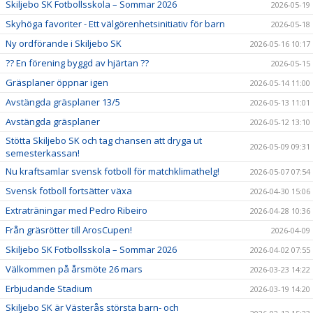
Skiljebo SK Fotbollsskola – Sommar 2026
2026-05-19
Skyhöga favoriter - Ett välgörenhetsinitiativ för barn
2026-05-18
Ny ordförande i Skiljebo SK
2026-05-16 10:17
?? En förening byggd av hjärtan ??
2026-05-15
Gräsplaner öppnar igen
2026-05-14 11:00
Avstängda gräsplaner 13/5
2026-05-13 11:01
Avstängda gräsplaner
2026-05-12 13:10
Stötta Skiljebo SK och tag chansen att dryga ut
2026-05-09 09:31
semesterkassan!
Nu kraftsamlar svensk fotboll för matchklimathelg!
2026-05-07 07:54
Svensk fotboll fortsätter växa
2026-04-30 15:06
Extraträningar med Pedro Ribeiro
2026-04-28 10:36
Från gräsrötter till ArosCupen!
2026-04-09
Skiljebo SK Fotbollsskola – Sommar 2026
2026-04-02 07:55
Välkommen på årsmöte 26 mars
2026-03-23 14:22
Erbjudande Stadium
2026-03-19 14:20
Skiljebo SK är Västerås största barn- och