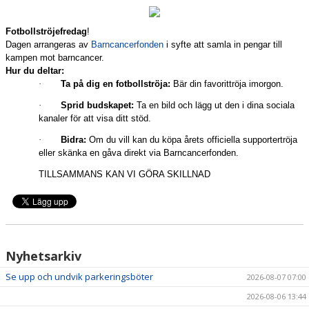
VÅRA LAG/TRÄNARE
Fotbollströjefredag
!
MATCHER
Dagen arrangeras av
Barncancerfonden
i syfte att samla in pengar till
kampen mot barncancer.
BÖRJA I SKILJEBO SK
Hur du deltar:
·
Ta på dig en fotbollströja:
Bär din favorittröja imorgon.
BOKNING KLUBBHUSET
·
Sprid budskapet:
Ta en bild och lägg ut den i dina sociala
kanaler för att visa ditt stöd.
VÅRA AVGIFTER
·
Bidra:
Om du vill kan du köpa årets officiella supportertröja
eller skänka en gåva direkt via Barncancerfonden.
VÅR HISTORIA
TILLSAMMANS KAN VI GÖRA SKILLNAD
Nyhetsarkiv
Se upp och undvik parkeringsböter
2026-08-07 07:00
2026-08-06 13:44