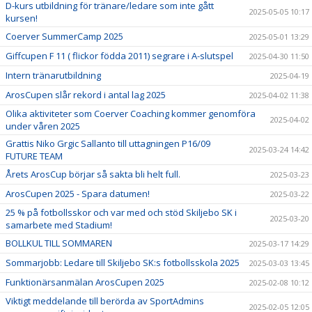
D-kurs utbildning för tränare/ledare som inte gått
2025-05-05 10:17
kursen!
Coerver SummerCamp 2025
2025-05-01 13:29
Giffcupen F 11 ( flickor födda 2011) segrare i A-slutspel
2025-04-30 11:50
Intern tränarutbildning
2025-04-19
ArosCupen slår rekord i antal lag 2025
2025-04-02 11:38
Olika aktiviteter som Coerver Coaching kommer genomföra
2025-04-02
under våren 2025
Grattis Niko Grgic Sallanto till uttagningen P16/09
2025-03-24 14:42
FUTURE TEAM
Årets ArosCup börjar så sakta bli helt full.
2025-03-23
ArosCupen 2025 - Spara datumen!
2025-03-22
25 % på fotbollsskor och var med och stöd Skiljebo SK i
2025-03-20
samarbete med Stadium!
BOLLKUL TILL SOMMAREN
2025-03-17 14:29
Sommarjobb: Ledare till Skiljebo SK:s fotbollsskola 2025
2025-03-03 13:45
Funktionärsanmälan ArosCupen 2025
2025-02-08 10:12
Viktigt meddelande till berörda av SportAdmins
2025-02-05 12:05