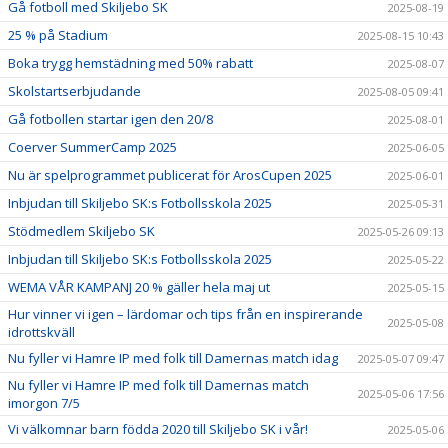
Gå fotboll med Skiljebo SK
2025-08-19
25 % på Stadium
2025-08-15 10:43
Boka trygg hemstädning med 50% rabatt
2025-08-07
Skolstartserbjudande
2025-08-05 09:41
Gå fotbollen startar igen den 20/8
2025-08-01
Coerver SummerCamp 2025
2025-06-05
Nu är spelprogrammet publicerat för ArosCupen 2025
2025-06-01
Inbjudan till Skiljebo SK:s Fotbollsskola 2025
2025-05-31
Stödmedlem Skiljebo SK
2025-05-26 09:13
Inbjudan till Skiljebo SK:s Fotbollsskola 2025
2025-05-22
WEMA VÅR KAMPANJ 20 % gäller hela maj ut
2025-05-15
Hur vinner vi igen – lärdomar och tips från en inspirerande
2025-05-08
idrottskväll
Nu fyller vi Hamre IP med folk till Damernas match idag
2025-05-07 09:47
Nu fyller vi Hamre IP med folk till Damernas match
2025-05-06 17:56
imorgon 7/5
Vi välkomnar barn födda 2020 till Skiljebo SK i vår!
2025-05-06