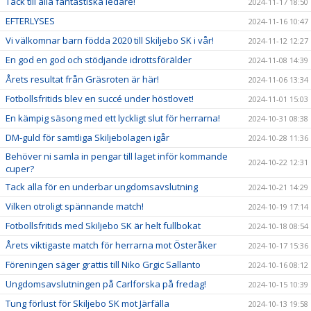
Tack till alla fantastiska ledare!
2024-11-17 18:50
EFTERLYSES
2024-11-16 10:47
Vi välkomnar barn födda 2020 till Skiljebo SK i vår!
2024-11-12 12:27
En god en god och stödjande idrottsförälder
2024-11-08 14:39
Årets resultat från Gräsroten är här!
2024-11-06 13:34
Fotbollsfritids blev en succé under höstlovet!
2024-11-01 15:03
En kämpig säsong med ett lyckligt slut för herrarna!
2024-10-31 08:38
DM-guld för samtliga Skiljebolagen igår
2024-10-28 11:36
Behöver ni samla in pengar till laget inför kommande
2024-10-22 12:31
cuper?
Tack alla för en underbar ungdomsavslutning
2024-10-21 14:29
Vilken otroligt spännande match!
2024-10-19 17:14
Fotbollsfritids med Skiljebo SK är helt fullbokat
2024-10-18 08:54
Årets viktigaste match för herrarna mot Österåker
2024-10-17 15:36
Föreningen säger grattis till Niko Grgic Sallanto
2024-10-16 08:12
Ungdomsavslutningen på Carlforska på fredag!
2024-10-15 10:39
Tung förlust för Skiljebo SK mot Järfälla
2024-10-13 19:58