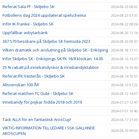
Referat Sala FF - Skiljebo SK
2024-08-23 08:02
Fotbollens dag 2024 uppdaterat spelschema
2024-08-23 07:31
Inför IK Franke - Skiljebo SK
2024-08-22 08:06
Uppfällbar avbytarbänk
2024-08-20 11:14
367 570 besökare på Skiljebo SK hemsida 2023
2024-08-20 09:57
Vilken dramatik och avslutning på Skiljebo SK - Enköping
2024-08-18 17:11
Inför Skiljebo SK - Enköpings SK FK 18/8 klockan: 14.00
2024-08-16 15:27
25 % rabatt på innebandyskor & innebandyklubbor
2024-08-16 10:46
Referat IFK Västerås - Skiljebo SK
2024-08-14 10:51
Allsvenskan 100 ÅR
2024-08-13 07:22
Referat matchen FC Gute - Skiljebo SK
2024-08-12 14:07
Innebandy för pojkar födda 2018 och 2019
2024-07-27 12:47
2024-07-01 10:40
Tack ALLA för en fantastisk ArosCup!
2024-06-17 21:03
VIKTIG INFORMATION TILL LEDARE I SSK GÄLLANDE
2024-06-10 09:05
AROSCUPEN