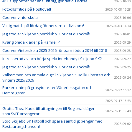
451 supportrar har anslutit sig, gör det du också!
2025-10-10
Fotbollsfritids på Höstlovet!
2025-10-08 15:28
Coerver vinterskola
2025-10-06
Viktig match på lördag för herrarna i division 6
2025-10-03 14:14
Jag stödjer Skiljebo Sportklubb. Gör det du också!
2025-10-01
Kvarlglömda kläder på Hamre IP
2025-09-29
Coerver Vinterskola 2025-2026 för barn födda 2014 till 2018
2025-09-28
Intresserad av och börja spela innebandy i Skiljebo SK?
2025-09-27
Jag stödjer Skiljebo Sportklubb. Gör det du också!
2025-09-25
Välkommen och anmäla dig till Skiljebo SK Bollkul hösten och
2025-09-24
vintern 2025/2026
Parkera inte på gräsytor efter Väderleksgatan och
2025-09-22 16:12
Hamre gatan
2025-09-17 13:53
Grattis Thea Kadic till uttagningen till Regionalt läger
2025-09-15 09:40
som SvFF arrangerar
Stöd Skiljebo SK Fotboll och spara samtidigt pengar med
2025-09-02
Restaurangchansen!