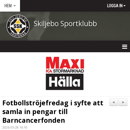
HEM
LOGGA IN
Skiljebo Sportklubb
HEM
NYHETER
OM KLUBBEN
KONTAKT
Fotbollströjefredag i syfte att
<
>
KALENDER
samla in pengar till
Barncancerfonden
DOKUMENT
2026-05-28 16:10