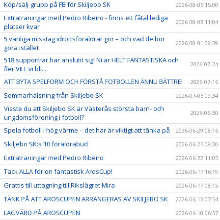
Köp/sälj-grupp på FB för Skiljebo SK
2026-08-05 15:00
Extraträningar med Pedro Ribeiro - finns ett fåtal lediga
2026-08-03 11:04
platser kvar
5 vanliga misstag idrottsföräldrar gör – och vad de bör
2026-08-01 09:39
göra istället
518 supportrar har anslutit sig! Ni är HELT FANTASTISKA och
2026-07-24
fler VILL vi bli...
ATT BYTA SPELFORM OCH FÖRSTÅ FOTBOLLEN ÄNNU BÄTTRE!
2026-07-16
Sommarhälsning från Skiljebo SK
2026-07-05 09:34
Visste du att Skiljebo SK är Västerås största barn- och
2026-06-30
ungdomsförening i fotboll?
Spela fotboll i hög värme – det här är viktigt att tänka på
2026-06-29 08:16
Skiljebo SK:s 10 föräldrabud
2026-06-25 09:30
Extraträningar med Pedro Ribeiro
2026-06-22 11:05
Tack ALLA för en fantastisk ArosCup!
2026-06-17 16:19
Grattis till uttagning till Rikslägret Mira
2026-06-17 08:15
TÄNK PÅ ATT AROSCUPEN ARRANGERAS AV SKILJEBO SK
2026-06-13 07:54
LAGVÄRD PÅ AROSCUPEN
2026-06-10 06:57